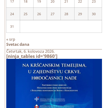
17
18
19
20
21
22
23
24
25
26
27
28
29
30
31
« srp
Svetac dana
Četvrtak, 6. kolovoza 2026.
[ninja_tables id='9860']