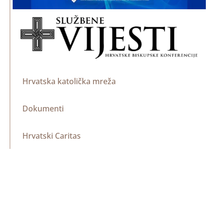
Hrvatska katolička mreža
Dokumenti
Hrvatski Caritas
lustitia et pax
Nacionalni ured HBK za zaštitu maloljetnika i
odraslih ranjivih osoba