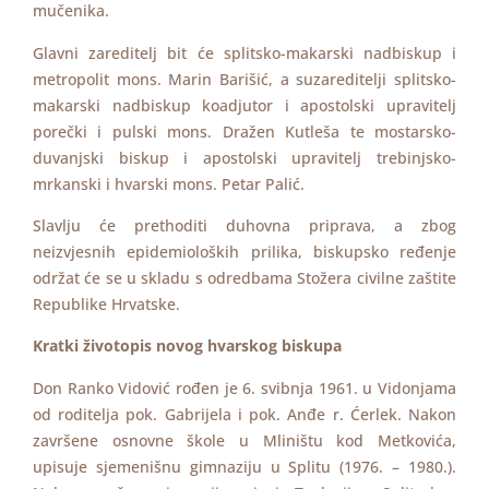
mučenika.
Glavni zareditelj bit će splitsko-makarski nadbiskup i
metropolit mons. Marin Barišić, a suzareditelji splitsko-
makarski nadbiskup koadjutor i apostolski upravitelj
porečki i pulski mons. Dražen Kutleša te mostarsko-
duvanjski biskup i apostolski upravitelj trebinjsko-
mrkanski i hvarski mons. Petar Palić.
Slavlju će prethoditi duhovna priprava, a zbog
neizvjesnih epidemioloških prilika, biskupsko ređenje
održat će se u skladu s odredbama Stožera civilne zaštite
Republike Hrvatske.
Kratki životopis novog hvarskog biskupa
Don Ranko Vidović rođen je 6. svibnja 1961. u Vidonjama
od roditelja pok. Gabrijela i pok. Anđe r. Ćerlek. Nakon
završene osnovne škole u Mliništu kod Metkovića,
upisuje sjemenišnu gimnaziju u Splitu (1976. – 1980.).