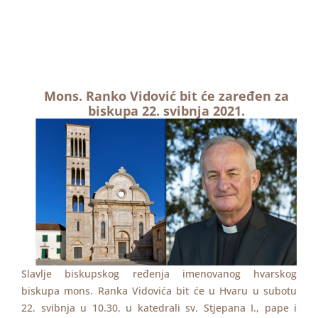
Mons. Ranko Vidović bit će zaređen za
biskupa 22. svibnja 2021.
Slavlje biskupskog ređenja imenovanog hvarskog
biskupa mons. Ranka Vidovića bit će u Hvaru u subotu
22. svibnja u 10.30, u katedrali sv. Stjepana I., pape i