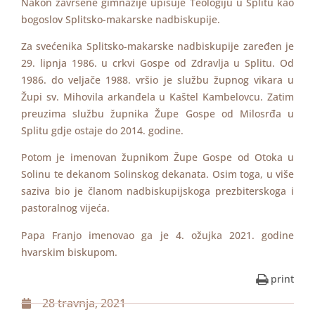
Nakon završene gimnazije upisuje Teologiju u Splitu kao
bogoslov Splitsko-makarske nadbiskupije.
Za svećenika Splitsko-makarske nadbiskupije zaređen je
29. lipnja 1986. u crkvi Gospe od Zdravlja u Splitu. Od
1986. do veljače 1988. vršio je službu župnog vikara u
Župi sv. Mihovila arkanđela u Kaštel Kambelovcu. Zatim
preuzima službu župnika Župe Gospe od Milosrđa u
Splitu gdje ostaje do 2014. godine.
Potom je imenovan župnikom Župe Gospe od Otoka u
Solinu te dekanom Solinskog dekanata. Osim toga, u više
saziva bio je članom nadbiskupijskoga prezbiterskoga i
pastoralnog vijeća.
Papa Franjo imenovao ga je 4. ožujka 2021. godine
hvarskim biskupom.
print
28 travnja, 2021