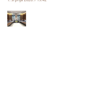
Priopćenje s izvanrednog zasjedanja HBK-a
8. lipnja 2026.
16:31
Sastanak (nad)biskupijskih povjerenika za
obiteljski pastoral i sjednica Vijeća HBK-a za
život i obitelj
8. lipnja 2026.
16:03