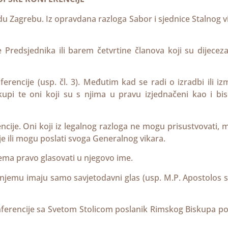
adu Zagrebu. Iz opravdana razloga Sabor i sjednice Stalnog v
e Predsjednika ili barem četvrtine članova koji su dijecez
erencije (usp. čl. 3). Međutim kad se radi o izradbi ili iz
kupi te oni koji su s njima u pravu izjednačeni kao i bi
encije. Oni koji iz legalnog razloga ne mogu prisustvovati,
e ili mogu poslati svoga Generalnog vikara.
 nema pravo glasovati u njegovo ime.
a njemu imaju samo savjetodavni glas (usp. M.P. Apostolos 
onferencije sa Svetom Stolicom poslanik Rimskog Biskupa p