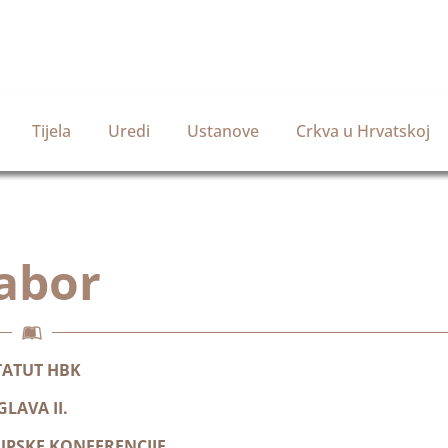
Tijela
Uredi
Ustanove
Crkva u Hrvatskoj
abor
TATUT HBK
GLAVA II.
UPSKE KONFERENCIJE