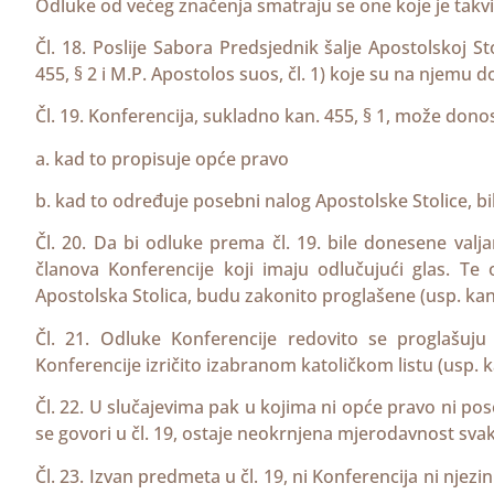
Odluke od većeg značenja smatraju se one koje je tak
Čl. 18. Poslije Sabora Predsjednik šalje Apostolskoj S
455, § 2 i M.P. Apostolos suos, čl. 1) koje su na njemu 
Čl. 19. Konferencija, sukladno kan. 455, § 1, može dono
a. kad to propisuje opće pravo
b. kad to određuje posebni nalog Apostolske Stolice, b
Čl. 20. Da bi odluke prema čl. 19. bile donesene val
članova Konferencije koji imaju odlučujući glas. T
Apostolska Stolica, budu zakonito proglašene (usp. kan.
Čl. 21. Odluke Konferencije redovito se proglašuj
Konferencije izričito izabranom katoličkom listu (usp. ka
Čl. 22. U slučajevima pak u kojima ni opće pravo ni pos
se govori u čl. 19, ostaje neokrnjena mjerodavnost svak
Čl. 23. Izvan predmeta u čl. 19, ni Konferencija ni njez