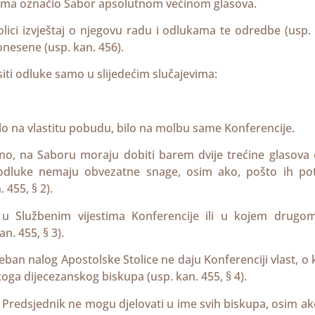
vima označio Sabor apsolutnom većinom glasova.
tolici izvještaj o njegovu radu i odlukama te odredbe (usp.
donesene (usp. kan. 456).
siti odluke samo u slijedećim slučajevima:
ilo na vlastitu pobudu, bilo na molbu same Konferencije.
jano, na Saboru moraju dobiti barem dvije trećine glasova
e odluke nemaju obvezatne snage, osim ako, pošto ih pot
 455, § 2).
u u Službenim vijestima Konferencije ili u kojem drugo
n. 455, § 3).
eban nalog Apostolske Stolice ne daju Konferenciji vlast, o 
oga dijecezanskog biskupa (usp. kan. 455, § 4).
in Predsjednik ne mogu djelovati u ime svih biskupa, osim ak