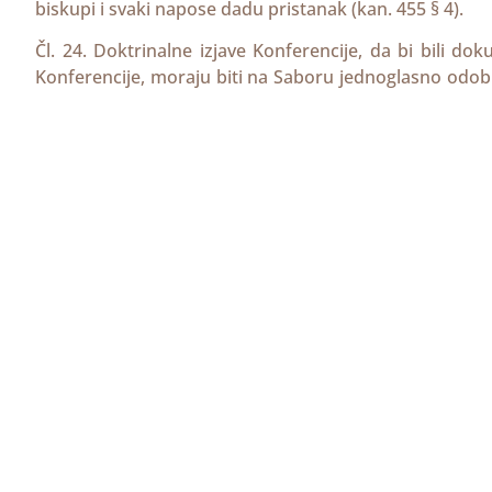
biskupi i svaki napose dadu pristanak (kan. 455 § 4).
Čl. 24. Doktrinalne izjave Konferencije, da bi bili do
Konferencije, moraju biti na Saboru jednoglasno odob
biskupa koji imaju odlučujući glas; u tom slučaju, prij
Apostolos suos, čl. 1)
Generalno tajništvo HBK
P
Ksaverska cesta 12a
10000 Zagreb