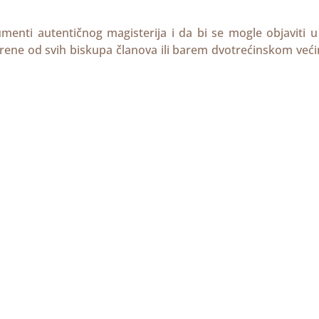
kumenti autentičnog magisterija i da bi se mogle objaviti 
rene od svih biskupa članova ili barem dvotrećinskom već
e potvrde od Apostolske Stolice, ne smiju se objaviti (usp.
ravila privatnosti