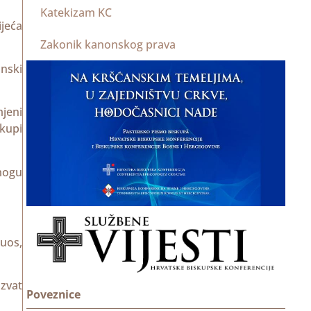
Katekizam KC
ijeća
Zakonik kanonskog prava
anski
mjeni
skupi
 mogu
suos,
ozvat
Poveznice