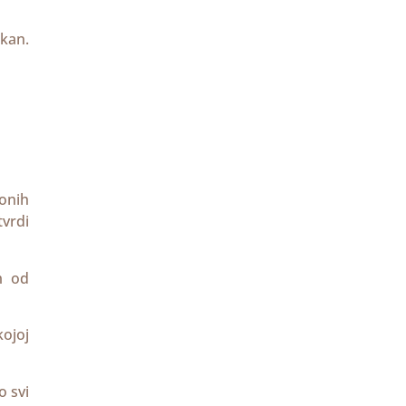
 kan.
 onih
vrdi
m od
kojoj
o svi