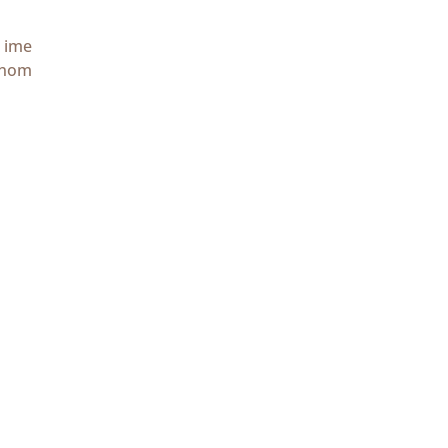
u ime
inom
 M.P.