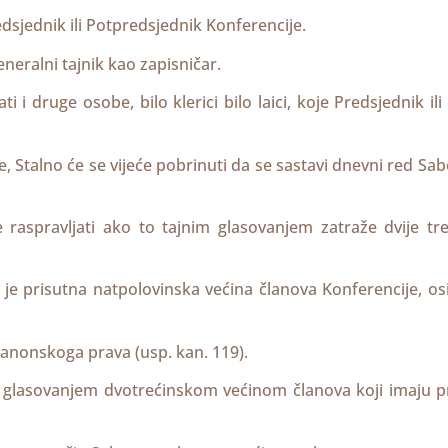
edsjednik ili Potpredsjednik Konferencije.
eneralni tajnik kao zapisničar.
i druge osobe, bilo klerici bilo laici, koje Predsjednik il
e, Stalno će se vijeće pobrinuti da se sastavi dnevni red Sab
spravljati ako to tajnim glasovanjem zatraže dvije tre
 je prisutna natpolovinska većina članova Konferencije, o
anonskoga prava (usp. kan. 119).
m glasovanjem dvotrećinskom većinom članova koji imaju p