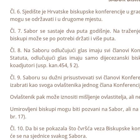
Čl. 6. Sjedište je Hrvatske biskupske konferencije u gr
mogu se održavati i u drugome mjestu.
Čl. 7. Sabor se sastaje dva puta godišnje. Na traženj
biskupi može se po potrebi držati i više puta.
Čl. 8. Na Saboru odlučujući glas imaju svi članovi Konf
Statuta, odlučujući glas imaju samo dijecezanski bis
koadjutori (usp. kan.454, § 2).
Čl. 9. Saboru su dužni prisustvovati svi članovi Konfer
izabrati kao svoga ovlaštenika jednog člana Konferencij
Ovlaštenik pak može iznositi mišljenje ovlastitelja, ali
Umirovljeni biskupi mogu biti pozvani na Sabor, ali n
br. 17).
Čl. 10. Da bi se pokazala što čvršća veza Biskupske k
će se na sjednice svakog Sabora.