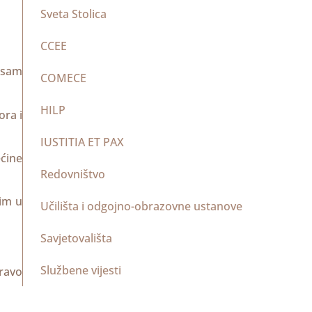
Sveta Stolica
CCEE
i sam
COMECE
HILP
ora i
IUSTITIA ET PAX
ćine
Redovništvo
sim u
Učilišta i odgojno-obrazovne ustanove
Savjetovališta
Službene vijesti
ravo