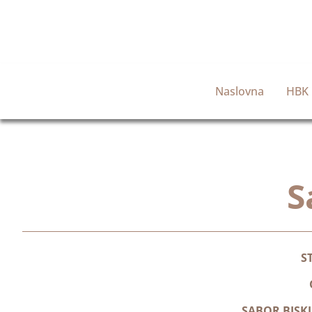
Naslovna
HBK
S
S
SABOR BISK