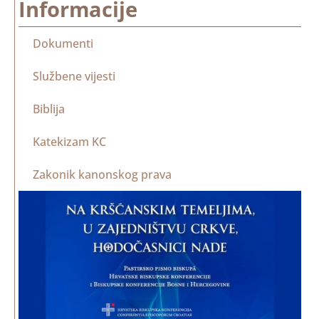
Informacije
Dokumenti
Službene vijesti
Biblija
Katekizam KC
Zakonik kanonskog prava