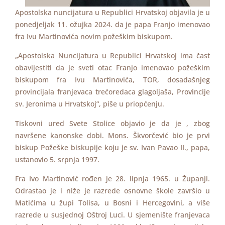
Apostolska nuncijatura u Republici Hrvatskoj objavila je u
ponedjeljak 11. ožujka 2024. da je papa Franjo imenovao
fra Ivu Martinovića novim požeškim biskupom.
„Apostolska Nuncijatura u Republici Hrvatskoj ima čast
obavijestiti da je sveti otac Franjo imenovao požeškim
biskupom fra Ivu Martinovića, TOR, dosadašnjeg
provincijala franjevaca trećoredaca glagoljaša, Provincije
sv. Jeronima u Hrvatskoj“, piše u priopćenju.
Tiskovni ured Svete Stolice objavio je da je , zbog
navršene kanonske dobi. Mons. Škvorčević bio je prvi
biskup Požeške biskupije koju je sv. Ivan Pavao II., papa,
ustanovio 5. srpnja 1997.
Fra Ivo Martinović rođen je 28. lipnja 1965. u Županji.
Odrastao je i niže je razrede osnovne škole završio u
Matićima u župi Tolisa, u Bosni i Hercegovini, a više
razrede u susjednoj Oštroj Luci. U sjemenište franjevaca