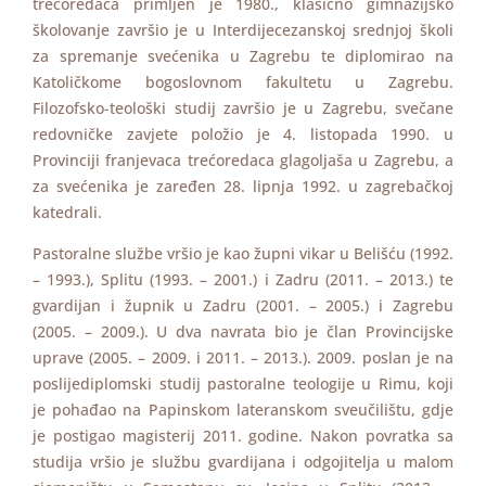
trećoredaca primljen je 1980., klasično gimnazijsko
školovanje završio je u Interdijecezanskoj srednjoj školi
za spremanje svećenika u Zagrebu te diplomirao na
Katoličkome bogoslovnom fakultetu u Zagrebu.
Filozofsko-teološki studij završio je u Zagrebu, svečane
redovničke zavjete položio je 4. listopada 1990. u
Provinciji franjevaca trećoredaca glagoljaša u Zagrebu, a
za svećenika je zaređen 28. lipnja 1992. u zagrebačkoj
katedrali.
Pastoralne službe vršio je kao župni vikar u Belišću (1992.
– 1993.), Splitu (1993. – 2001.) i Zadru (2011. – 2013.) te
gvardijan i župnik u Zadru (2001. – 2005.) i Zagrebu
(2005. – 2009.). U dva navrata bio je član Provincijske
uprave (2005. – 2009. i 2011. – 2013.). 2009. poslan je na
poslijediplomski studij pastoralne teologije u Rimu, koji
je pohađao na Papinskom lateranskom sveučilištu, gdje
je postigao magisterij 2011. godine. Nakon povratka sa
studija vršio je službu gvardijana i odgojitelja u malom