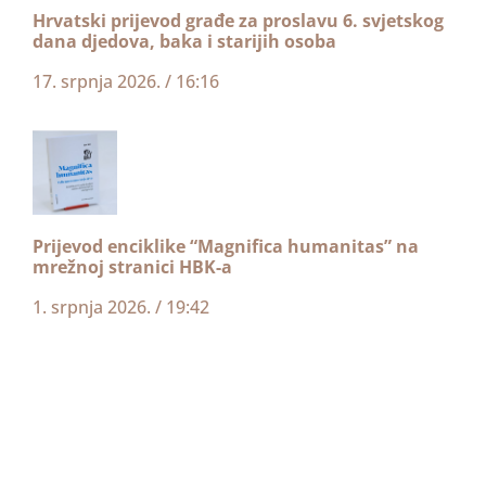
Hrvatski prijevod građe za proslavu 6. svjetskog
dana djedova, baka i starijih osoba
17. srpnja 2026.
16:16
Prijevod enciklike “Magnifica humanitas” na
mrežnoj stranici HBK-a
1. srpnja 2026.
19:42
Priopćenje s izvanrednog zasjedanja HBK-a