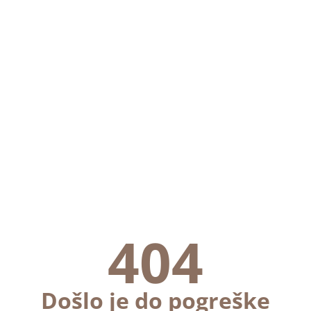
404
Došlo je do pogreške