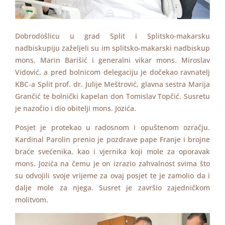
Dobrodošlicu u grad Split i Splitsko-makarsku
nadbiskupiju zaželjeli su im splitsko-makarski nadbiskup
mons. Marin Barišić i generalni vikar mons. Miroslav
Vidović, a pred bolnicom delegaciju je dočekao ravnatelj
KBC-a Split prof. dr. Julije Meštrović, glavna sestra Marija
Grančić te bolnički kapelan don Tomislav Topčić. Susretu
je nazočio i dio obitelji mons. Jozića.
Posjet je protekao u radosnom i opuštenom ozračju.
Kardinal Parolin prenio je pozdrave pape Franje i brojne
braće svećenika, kao i vjernika koji mole za oporavak
mons. Jozića na čemu je on izrazio zahvalnost svima što
su odvojili svoje vrijeme za ovaj posjet te je zamolio da i
dalje mole za njega. Susret je završio zajedničkom
molitvom.