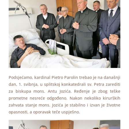
Podsjećamo, kardinal Pietro Parolin trebao je na današnji
dan, 1. svibnja, u splitskoj konkatedrali sv. Petra zarediti
za biskupa mons. Antu Jozića. Ređenje je zbog teške
prometne nesreće odgođeno. Nakon nekoliko kirurških
zahvata stanje mons. Jozića je stabilno i izvan je životne
opasnosti, a oporavak teče uspješno.