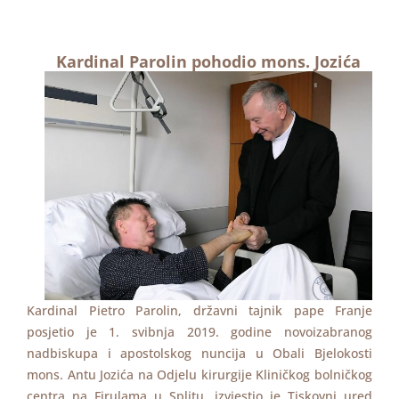
Kardinal Parolin pohodio mons. Jozića
Kardinal Pietro Parolin, državni tajnik pape Franje
posjetio je 1. svibnja 2019. godine novoizabranog
nadbiskupa i apostolskog nuncija u Obali Bjelokosti
mons. Antu Jozića na Odjelu kirurgije Kliničkog bolničkog
centra na Firulama u Splitu, izvjestio je Tiskovni ured