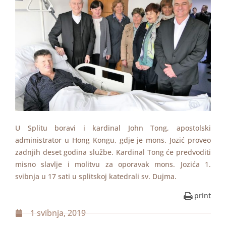
U Splitu boravi i kardinal John Tong, apostolski
administrator u Hong Kongu, gdje je mons. Jozić proveo
zadnjih deset godina službe. Kardinal Tong će predvoditi
misno slavlje i molitvu za oporavak mons. Jozića 1.
svibnja u 17 sati u splitskoj katedrali sv. Dujma.
print
1 svibnja, 2019