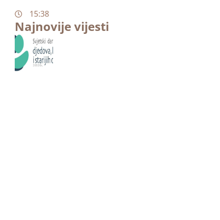
15:38
Najnovije vijesti
Hrvatski prijevod građe za proslavu 6. svjetskog
dana djedova, baka i starijih osoba
17. srpnja 2026.
16:16
Prijevod enciklike “Magnifica humanitas” na
mrežnoj stranici HBK-a
1. srpnja 2026.
19:42