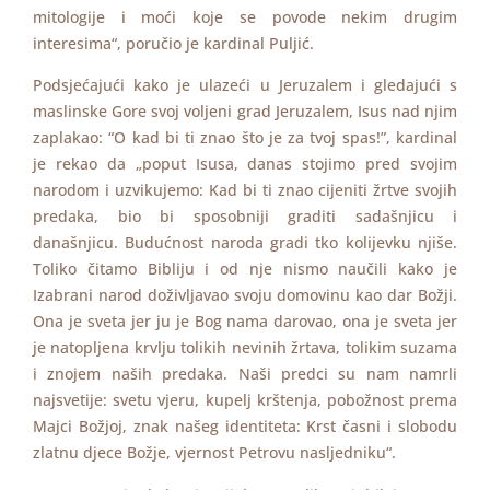
mitologije i moći koje se povode nekim drugim
interesima“, poručio je kardinal Puljić.
Podsjećajući kako je ulazeći u Jeruzalem i gledajući s
maslinske Gore svoj voljeni grad Jeruzalem, Isus nad njim
zaplakao: “O kad bi ti znao što je za tvoj spas!”, kardinal
je rekao da „poput Isusa, danas stojimo pred svojim
narodom i uzvikujemo: Kad bi ti znao cijeniti žrtve svojih
predaka, bio bi sposobniji graditi sadašnjicu i
današnjicu. Budućnost naroda gradi tko kolijevku njiše.
Toliko čitamo Bibliju i od nje nismo naučili kako je
Izabrani narod doživljavao svoju domovinu kao dar Božji.
Ona je sveta jer ju je Bog nama darovao, ona je sveta jer
je natopljena krvlju tolikih nevinih žrtava, tolikim suzama
i znojem naših predaka. Naši predci su nam namrli
najsvetije: svetu vjeru, kupelj krštenja, pobožnost prema
Majci Božjoj, znak našeg identiteta: Krst časni i slobodu
zlatnu djece Božje, vjernost Petrovu nasljedniku“.