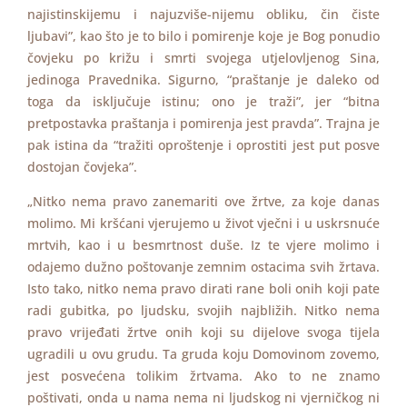
najistinskijemu i najuzviše-nijemu obliku, čin čiste
ljubavi”, kao što je to bilo i pomirenje koje je Bog ponudio
čovjeku po križu i smrti svojega utjelovljenog Sina,
jedinoga Pravednika. Sigurno, “praštanje je daleko od
toga da isključuje istinu; ono je traži”, jer “bitna
pretpostavka praštanja i pomirenja jest pravda”. Trajna je
pak istina da “tražiti oproštenje i oprostiti jest put posve
dostojan čovjeka”.
„Nitko nema pravo zanemariti ove žrtve, za koje danas
molimo. Mi kršćani vjerujemo u život vječni i u uskrsnuće
mrtvih, kao i u besmrtnost duše. Iz te vjere molimo i
odajemo dužno poštovanje zemnim ostacima svih žrtava.
Isto tako, nitko nema pravo dirati rane boli onih koji pate
radi gubitka, po ljudsku, svojih najbližih. Nitko nema
pravo vrijeđati žrtve onih koji su dijelove svoga tijela
ugradili u ovu grudu. Ta gruda koju Domovinom zovemo,
jest posvećena tolikim žrtvama. Ako to ne znamo
poštivati, onda u nama nema ni ljudskog ni vjerničkog ni