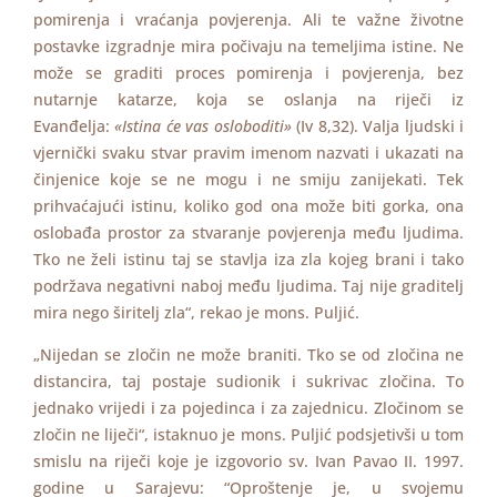
pomirenja i vraćanja povjerenja. Ali te važne životne
postavke izgradnje mira počivaju na temeljima istine. Ne
može se graditi proces pomirenja i povjerenja, bez
nutarnje katarze, koja se oslanja na riječi iz
Evanđelja:
«Istina će vas osloboditi»
(Iv 8,32). Valja ljudski i
vjernički svaku stvar pravim imenom nazvati i ukazati na
činjenice koje se ne mogu i ne smiju zanijekati. Tek
prihvaćajući istinu, koliko god ona može biti gorka, ona
oslobađa prostor za stvaranje povjerenja među ljudima.
Tko ne želi istinu taj se stavlja iza zla kojeg brani i tako
podržava negativni naboj među ljudima. Taj nije graditelj
mira nego širitelj zla“, rekao je mons. Puljić.
„Nijedan se zločin ne može braniti. Tko se od zločina ne
distancira, taj postaje sudionik i sukrivac zločina. To
jednako vrijedi i za pojedinca i za zajednicu. Zločinom se
zločin ne liječi“, istaknuo je mons. Puljić podsjetivši u tom
smislu na riječi koje je izgovorio sv. Ivan Pavao II. 1997.
godine u Sarajevu: “Oproštenje je, u svojemu