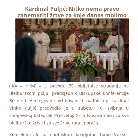
Kardinal Puljić: Nitko nema pravo
zanemariti žrtve za koje danas molimo
(IKA – HKM) – U povodu 75. obljetnice stradanja na
Bleiburškom polju, predsjednik Biskupske konferencije
Bosne i Hercegovine vrhbosanski nadbiskup kardinal
Vinko Puljić predvodio je u subotu, 16. svibnja u
sarajevskoj katedrali Presvetog Srca Isusova misu za sve
bleiburške žrtve i za sve žrtve rata i poraća.
Koncelebrirali su nadbiskup koadjutor Tomo Vukšić,