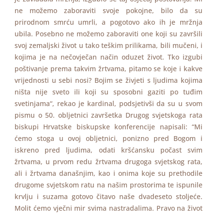
ne možemo zaboraviti svoje pokojne, bilo da su
prirodnom smrću umrli, a pogotovo ako ih je mržnja
ubila. Posebno ne možemo zaboraviti one koji su završili
svoj zemaljski život u tako teškim prilikama, bili mučeni, i
kojima je na nečovječan način oduzet život. Tko izgubi
poštivanje prema takvim žrtvama, pitamo se koje i kakve
vrijednosti u sebi nosi? Bojim se živjeti s ljudima kojima
ništa nije sveto ili koji su sposobni gaziti po tuđim
svetinjama“, rekao je kardinal, podsjetivši da su u svom
pismu o 50. obljetnici završetka Drugog svjetskoga rata
biskupi Hrvatske biskupske konferencije napisali: “Mi
ćemo stoga u ovoj obljetnici, ponizno pred Bogom i
iskreno pred ljudima, odati kršćansku počast svim
žrtvama, u prvom redu žrtvama drugoga svjetskog rata,
ali i žrtvama današnjim, kao i onima koje su prethodile
drugome svjetskom ratu na našim prostorima te ispunile
krvlju i suzama gotovo čitavo naše dvadeseto stoljeće.
Molit ćemo vječni mir svima nastradalima. Pravo na život