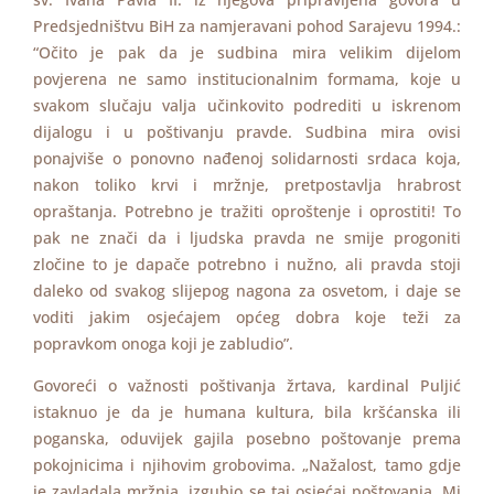
Predsjedništvu BiH za namjeravani pohod Sarajevu 1994.:
“Očito je pak da je sudbina mira velikim dijelom
povjerena ne samo institucionalnim formama, koje u
svakom slučaju valja učinkovito podrediti u iskrenom
dijalogu i u poštivanju pravde. Sudbina mira ovisi
ponajviše o ponovno nađenoj solidarnosti srdaca koja,
nakon toliko krvi i mržnje, pretpostavlja hrabrost
opraštanja. Potrebno je tražiti oproštenje i oprostiti! To
pak ne znači da i ljudska pravda ne smije progoniti
zločine to je dapače potrebno i nužno, ali pravda stoji
daleko od svakog slijepog nagona za osvetom, i daje se
voditi jakim osjećajem općeg dobra koje teži za
popravkom onoga koji je zabludio”.
Govoreći o važnosti poštivanja žrtava, kardinal Puljić
istaknuo je da je humana kultura, bila kršćanska ili
poganska, oduvijek gajila posebno poštovanje prema
pokojnicima i njihovim grobovima. „Nažalost, tamo gdje
je zavladala mržnja, izgubio se taj osjećaj poštovanja. Mi