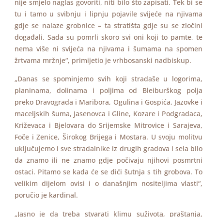
nije smjelo naglas govoriti, niti bilo što zapisati. Tek bi se
tu i tamo u svibnju i lipnju pojavile svijeće na njivama
gdje se nalaze grobnice – ta stratišta gdje su se zločini
događali. Sada su pomrli skoro svi oni koji to pamte, te
nema više ni svijeća na njivama i šumama na spomen
žrtvama mržnje“, primijetio je vrhbosanski nadbiskup.
„Danas se spominjemo svih koji stradaše u logorima,
planinama, dolinama i poljima od Bleiburškog polja
preko Dravograda i Maribora, Ogulina i Gospića, Jazovke i
maceljskih šuma, Jasenovca i Gline, Kozare i Podgradaca,
Križevaca i Bjelovara do Srijemske Mitrovice i Sarajeva,
Foče i Zenice, Širokog Brijega i Mostara. U svoju molitvu
uključujemo i sve stradalnike iz drugih gradova i sela bilo
da znamo ili ne znamo gdje počivaju njihovi posmrtni
ostaci. Pitamo se kada će se dići šutnja s tih grobova. To
velikim dijelom ovisi i o današnjim nositeljima vlasti“,
poručio je kardinal.
„Jasno je da treba stvarati klimu suživota, praštanja,