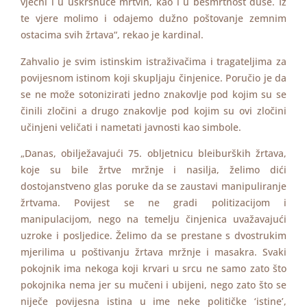
vječni i u uskrsnuće mrtvih, kao i u besmrtnost duše. Iz
te vjere molimo i odajemo dužno poštovanje zemnim
ostacima svih žrtava“, rekao je kardinal.
Zahvalio je svim istinskim istraživačima i tragateljima za
povijesnom istinom koji skupljaju činjenice. Poručio je da
se ne može sotonizirati jedno znakovlje pod kojim su se
činili zločini a drugo znakovlje pod kojim su ovi zločini
učinjeni veličati i nametati javnosti kao simbole.
„Danas, obilježavajući 75. obljetnicu bleiburških žrtava,
koje su bile žrtve mržnje i nasilja, želimo dići
dostojanstveno glas poruke da se zaustavi manipuliranje
žrtvama. Povijest se ne gradi politizacijom i
manipulacijom, nego na temelju činjenica uvažavajući
uzroke i posljedice. Želimo da se prestane s dvostrukim
mjerilima u poštivanju žrtava mržnje i masakra. Svaki
pokojnik ima nekoga koji krvari u srcu ne samo zato što
pokojnika nema jer su mučeni i ubijeni, nego zato što se
niječe povijesna istina u ime neke političke ‘istine’,