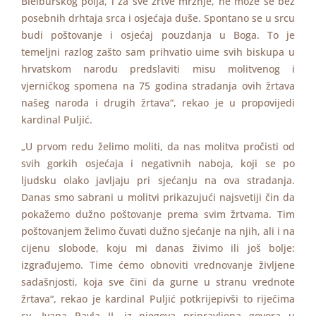
Bleiburškog polja, i za sve žrtve mržnje, ne može se bez
posebnih drhtaja srca i osjećaja duše. Spontano se u srcu
budi poštovanje i osjećaj pouzdanja u Boga. To je
temeljni razlog zašto sam prihvatio uime svih biskupa u
hrvatskom narodu predslaviti misu molitvenog i
vjerničkog spomena na 75 godina stradanja ovih žrtava
našeg naroda i drugih žrtava“, rekao je u propovijedi
kardinal Puljić.
„U prvom redu želimo moliti, da nas molitva pročisti od
svih gorkih osjećaja i negativnih naboja, koji se po
ljudsku olako javljaju pri sjećanju na ova stradanja.
Danas smo sabrani u molitvi prikazujući najsvetiji čin da
pokažemo dužno poštovanje prema svim žrtvama. Tim
poštovanjem želimo čuvati dužno sjećanje na njih, ali i na
cijenu slobode, koju mi danas živimo ili još bolje:
izgrađujemo. Time ćemo obnoviti vrednovanje življene
sadašnjosti, koja sve čini da gurne u stranu vrednote
žrtava“, rekao je kardinal Puljić potkrijepivši to riječima
sv. Ivana Pavla II. iz njegova pripravljena govora u