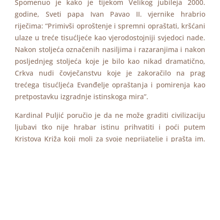
Spomenuo je kako je tijekom Velikog jubileja 2000.
godine, Sveti papa Ivan Pavao II. vjernike hrabrio
riječima: “Primivši oproštenje i spremni opraštati, kršćani
ulaze u treće tisućljeće kao vjerodostojniji svjedoci nade.
Nakon stoljeća označenih nasiljima i razaranjima i nakon
posljednjeg stoljeća koje je bilo kao nikad dramatično,
Crkva nudi čovječanstvu koje je zakoračilo na prag
trećega tisućljeća Evanđelje opraštanja i pomirenja kao
pretpostavku izgradnje istinskoga mira”.
Kardinal Puljić poručio je da ne može graditi civilizaciju
ljubavi tko nije hrabar istinu prihvatiti i poći putem
Kristova Križa koji moli za svoje neprijatelje i prašta im.
„Mi želimo biti vrijedni potomci onih koji su nam u
baštinu ostavili vjeru u Krista, ljubav prema Crkvi i
Domovini, te duboko poštovanje prema svim ljudima,
posebno prema svim nevinim žrtvama. Tu svetu baštinu
trebamo voljeti, za nju živjeti i mrijeti i u baštinu
budućim pokoljenjima ostaviti“, rekao je kardinal Puljić,