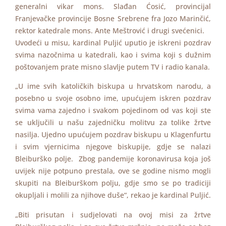
generalni vikar mons. Slađan Ćosić, provincijal
Franjevačke provincije Bosne Srebrene fra Jozo Marinčić,
rektor katedrale mons. Ante Meštrović i drugi svećenici.
Uvodeći u misu, kardinal Puljić uputio je iskreni pozdrav
svima nazočnima u katedrali, kao i svima koji s dužnim
poštovanjem prate misno slavlje putem TV i radio kanala.
„U ime svih katoličkih biskupa u hrvatskom narodu, a
posebno u svoje osobno ime, upućujem iskren pozdrav
svima vama zajedno i svakom pojedinom od vas koji ste
se uključili u našu zajedničku molitvu za tolike žrtve
nasilja. Ujedno upućujem pozdrav biskupu u Klagenfurtu
i svim vjernicima njegove biskupije, gdje se nalazi
Bleiburško polje. Zbog pandemije koronavirusa koja još
uvijek nije potpuno prestala, ove se godine nismo mogli
skupiti na Bleiburškom polju, gdje smo se po tradiciji
okupljali i molili za njihove duše“, rekao je kardinal Puljić.
„Biti prisutan i sudjelovati na ovoj misi za žrtve