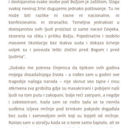
i dostojanstvo svake osobe pod Božjom je zaštitom. Stoga
svakoj nevinoj žrtvi dugujemo jednako poštovanje. Tu ne
može biti razlike ni rasne ni nacionalne, ni
konfesionalne, ni stranačke. Temeljna jednakost u
dostojanstvu svih ljudi proizlazi iz same naravi čovjeka,
stvorena na sliku i priliku Božju. Pojedinačne i osobito
masovne likvidacije bez ikakva suda i dokaza krivnje
uvijek su i posvuda teški zločini pred Bogom i pred
ljudima”.
„Duboko me potresa činjenica da tijekom svih godina
mojega dosadašnjega života – a rođen sam u godini ove
tragedije našega naroda – nije skinut veo tajne i nisu
otkrivena sva grobišta gdje su masakrirani i pobijeni naši
ljudi na tom putu i zakopani, bolje reći zatrpani, a negdje
i zabetonirani. Kada sam se rodio tada se ta nemila
sudbina izljeva mržnje pod krinkom pobjede događala
bez suda i samovoljom onih koji su kipjeli od mržnje.
Rastao sam u ozračju kada se o tome samo šaptalo, ali se