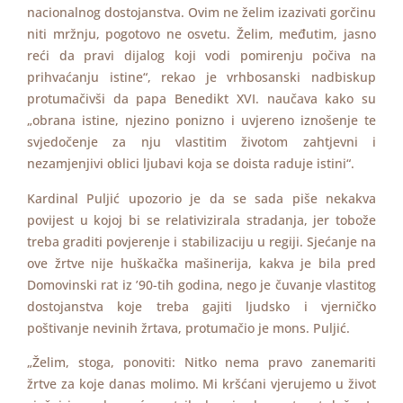
nacionalnog dostojanstva. Ovim ne želim izazivati gorčinu
niti mržnju, pogotovo ne osvetu. Želim, međutim, jasno
reći da pravi dijalog koji vodi pomirenju počiva na
prihvaćanju istine“, rekao je vrhbosanski nadbiskup
protumačivši da papa Benedikt XVI. naučava kako su
„obrana istine, njezino ponizno i uvjereno iznošenje te
svjedočenje za nju vlastitim životom zahtjevni i
nezamjenjivi oblici ljubavi koja se doista raduje istini“.
Kardinal Puljić upozorio je da se sada piše nekakva
povijest u kojoj bi se relativizirala stradanja, jer tobože
treba graditi povjerenje i stabilizaciju u regiji. Sjećanje na
ove žrtve nije huškačka mašinerija, kakva je bila pred
Domovinski rat iz ’90-tih godina, nego je čuvanje vlastitog
dostojanstva koje treba gajiti ljudsko i vjerničko
poštivanje nevinih žrtava, protumačio je mons. Puljić.
„Želim, stoga, ponoviti: Nitko nema pravo zanemariti
žrtve za koje danas molimo. Mi kršćani vjerujemo u život