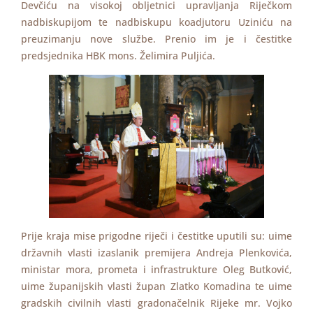
Devčiću na visokoj obljetnici upravljanja Riječkom
nadbiskupijom te nadbiskupu koadjutoru Uziniću na
preuzimanju nove službe. Prenio im je i čestitke
predsjednika HBK mons. Želimira Puljića.
Prije kraja mise prigodne riječi i čestitke uputili su: uime
državnih vlasti izaslanik premijera Andreja Plenkovića,
ministar mora, prometa i infrastrukture Oleg Butković,
uime županijskih vlasti župan Zlatko Komadina te uime
gradskih civilnih vlasti gradonačelnik Rijeke mr. Vojko