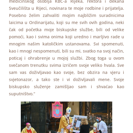
medicinskog osoblja KBC-a Rijeka, rektora i dekana
Sveučilišta u Rijeci, novinara te moje rodbine i prijatelja.
Posebno želim zahvaliti mojim najbližim suradnicima
laicima u Ordinarijatu, koji su me svih ovih godina, neki
čak od početka moje biskupske službe, bili od velike
pomoći, kao i svima onima koji uredno i marljivo rade u
mnogim našim katoličkim ustanovama. Svi spomenuti,
kao i mnogi nespomenuti, bili su mi, svatko na svoj način,
poticaj i ohrabrenje u mojoj službi. Zbog toga u ovom
svečanom trenutku svima izričem svoje veliko hvala. Sve
sam vas doživljavao kao svoje, bez obzira na vjeru i
svjetonazor, a tako ste i vi doživljavali mene. Svoje
biskupsko služenje zamišljao sam i shvaćao kao
suputništvo.“