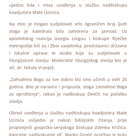
ujedno bila i misa uvođenja u službu nadbiskupa
koadjutora Mate Uzinića.
Na misi je mogao sudjelovati vrlo ograničen broj ljudi
stoga je katedrala bila zatvorena za javnost. Uz
apostolskog nuncija Giorgia Linguu i biskupe Riječke
metropolije bili su i Zbor savjetnika, predstavnici državne
i lokalne uprave te osobe koje su sudjelovale u
liturgijskom slavlju. Moderator liturgijskog slavlja bio je
vlč. dr. Nikola Vranješ.
„Zahvalimo Bogu za sve dobro što smo učinili u ovih 20
godina. Bilo je naravno i propusta, stoga zamolimo Boga
za oproštenje“, rekao je nadbiskup Devčić na početku
slavlja.
Obred uvođenja u službu nadbiskupa koadjutora Mate
Uzinića uslijedio je nakon biblijskih čitanja, prije
propovijedi gospićko-senjskoga biskupa Zdenka Križića.
Kancelar nadbiskupije vlč. Marko Gregić pročitao je bulu