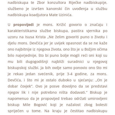
nadbiskupa te Zbor konzultora Riječke nadbiskupije,
službeno je izvršen kanonski čin uvođenja u službu
nadbiskupa koadjutora Mate Uzinića.
U
propovijedi
je mons. Križić govorio o značaju i
karakteristikama službe biskupa, pastira vjernika po
uzoru na Isusa Krista „Ne želim govoriti puno o životu i
djelu mons. Devčića jer je uvijek opasnost da se ne kaže
ono najbitnije iz njegova života, ono što je u Božjim očima
bilo najvrjednije, što bi puno bolje mogli reći oni koji su
mu bili dugogodišnji najbliži suradnici u njegovoj
biskupskoj službi. Ja bih ovdje samo ponovio ono što mi
je rekao jedan svećenik, prije 3-4 godine, za mons.
Devčića, i što mi je ostalo duboko u sjećanju: „On je
dobar čovjek“. Ovo je posve dovoljno da se predstavi
njegov lik i nije potrebno ništa dodavati.“ Biskup je
napomenuo da je propovijed trebao održati umirovljeni
biskup Mile Bogović koji je nažalost zbog bolesti
spriječen u tome. Na kraju je čestitao nadbiskupu