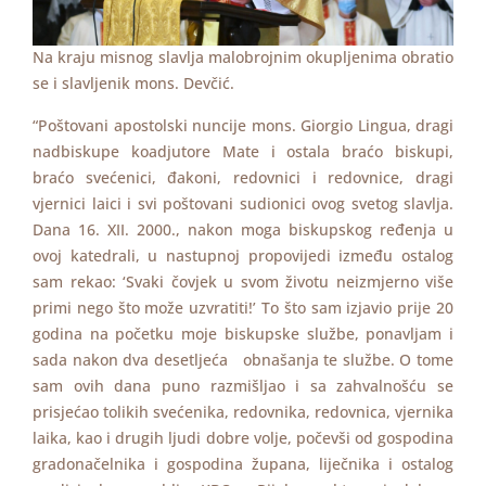
Na kraju misnog slavlja malobrojnim okupljenima obratio
se i slavljenik mons. Devčić.
“Poštovani apostolski nuncije mons. Giorgio Lingua, dragi
nadbiskupe koadjutore Mate i ostala braćo biskupi,
braćo svećenici, đakoni, redovnici i redovnice, dragi
vjernici laici i svi poštovani sudionici ovog svetog slavlja.
Dana 16. XII. 2000., nakon moga biskupskog ređenja u
ovoj katedrali, u nastupnoj propovijedi između ostalog
sam rekao: ‘Svaki čovjek u svom životu neizmjerno više
primi nego što može uzvratiti!’ To što sam izjavio prije 20
godina na početku moje biskupske službe, ponavljam i
sada nakon dva desetljeća obnašanja te službe. O tome
sam ovih dana puno razmišljao i sa zahvalnošću se
prisjećao tolikih svećenika, redovnika, redovnica, vjernika
laika, kao i drugih ljudi dobre volje, počevši od gospodina
gradonačelnika i gospodina župana, liječnika i ostalog