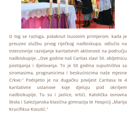
Iz tog se razloga, potaknut Isusovim primjerom, kada je
preuzeo službu prvog riječkog nadbiskupa, odlučio na
intenzivnije razvijanje karitativnih aktivnosti na području
nadbiskupije. „Ove godine naš Caritas slavi 50. obljetnicu
postojanja i djelovanja. To je 50 godina suputništva sa
siromasima, prognanicima i beskućnicima naše mjesne
Crkve.“ Podsjetio je na dugačku povijest Caritasa te 4
karitativne ustanove koje djeluju pod okriljem
nadbiskupije. Tu su i jaslice, vrtići, Katolička osnovna
škola i Salezijanska klasična gimnazija te Hospicij „Marija
Krucifiksa Kozulić.“
„U svom biskupskom služenju nastojao sam koliko god
sam mogao držati se Isusove zapovijedi: „Zgaženu trsku
ne slomiti i žižak što tek tinja ne ugasiti. (Mt 12, 20). To