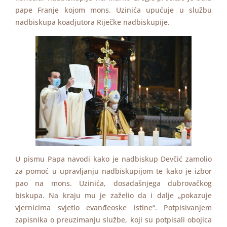
pape Franje kojom mons. Uzinića upućuje u službu
nadbiskupa koadjutora Riječke nadbiskupije.
U pismu Papa navodi kako je nadbiskup Devčić zamolio
za pomoć u upravljanju nadbiskupijom te kako je izbor
pao na mons. Uzinića, dosadašnjega dubrovačkog
biskupa. Na kraju mu je zaželio da i dalje „pokazuje
vjernicima svjetlo evanđeoske istine“. Potpisivanjem
zapisnika o preuzimanju službe, koji su potpisali obojica