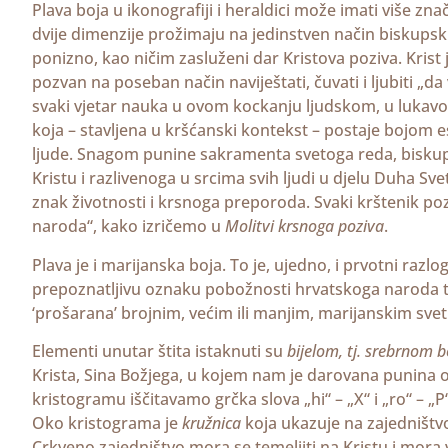
Plava boja u ikonografiji i heraldici može imati više zn
dvije dimenzije prožimaju na jedinstven način biskupsku
ponizno, kao ničim zasluženi dar Kristova poziva. Krist je
pozvan na poseban način naviještati, čuvati i ljubiti „d
svaki vjetar nauka u ovom kockanju ljudskom, u lukavosti 
koja – stavljena u kršćanski kontekst – postaje bojom
ljude. Snagom punine sakramenta svetoga reda, bisku
Kristu i razlivenoga u srcima svih ljudi u djelu Duha S
znak životnosti i krsnoga preporoda. Svaki krštenik pozv
naroda“, kako izričemo u
Molitvi krsnoga poziva
.
Plava je i marijanska boja. To je, ujedno, i prvotni raz
prepoznatljivu oznaku pobožnosti hrvatskoga naroda t
‘prošarana’ brojnim, većim ili manjim, marijanskim sve
Elementi unutar štita istaknuti su
bijelom, tj. srebrnom 
Krista, Sina Božjega, u kojem nam je darovana punina obja
kristogramu iščitavamo grčka slova „hi“ – „X“ i „ro“ – „
Oko kristograma je
kružnica
koja ukazuje na zajedništvo
Crkveno zajedništvo mora se temeljiti na Kristu i mora