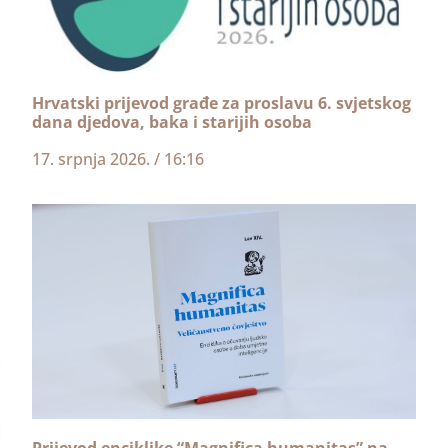
Hrvatski prijevod građe za proslavu 6. svjetskog
dana djedova, baka i starijih osoba
17. srpnja 2026.
16:16
Prijevod enciklike “Magnifica humanitas” na