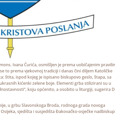
ns. Ivana Ćurića, osmišljen je prema uobičajenim pravili
 to prema vjekovnoj tradiciji i danas čini diljem Katoličke
: štita, ispod kojeg je ispisano biskupovo geslo, štapa, sa
ukrasnih kićenki zelene boje. Elementi grba stilizirani su u
ostavnosti“, koju općenito, a osobito u liturgiji, sugerira D
onije, u grbu Slavonskoga Broda, rodnoga grada novoga
sijeka, sjedišta i susjedišta Đakovačko-osječke nadbiskupi