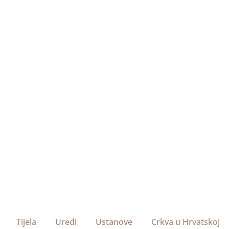
Tijela
Uredi
Ustanove
Crkva u Hrvatskoj