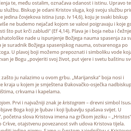
ačenja te, među ostalim, označava odanost i istinu. Upravo te
 službu. Biskup je odani Kristov sluga, koji svoju službu pr
 jedina čovjekova istina (usp. Iv 14,6), koju je svaki biskup
a više ne budemo nejačad kojom se valovi poigravaju i koje g
što put krči zabludi“ (Ef 4,14). Plava je i boja neba i čežnje
 eshatološke nade u ispunjenje Božjega nauma spasenja za s
p je suradnik Božjega spasenjskog nauma, ostvarenoga po
vetoga. U plavoj boji možemo prepoznati i simboliku vode koja
an je Bogu „povjeriti svoj život, put vjere i svetu baštinu s
log zašto ju nalazimo u ovom grbu. „Marijanska“ boja nosi i
e kraja u kojem je smještena Đakovačko-osječka nadbiskupi
tištima, crkvama i kapelama.
bojom
. Prvi i najvažniji znak je
kristogram
– drevni simbol Isus
ve Boga koji je ljubav i koji ljubavlju spašava svijet. U
P“, početna slova Kristova imena na grčkom jeziku – „Hristos“
 Crkve, otajstvenu povezanost svih udova Kristova tijela.
 voditi jedino njemu. Samo u čvrstom zajedništvu s Kristov