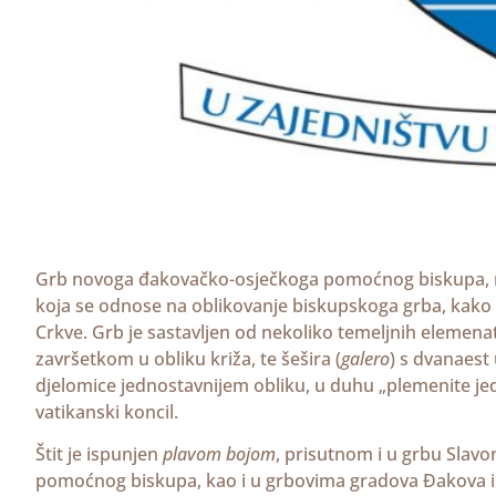
Grb novoga đakovačko-osječkoga pomoćnog biskupa, mo
koja se odnose na oblikovanje biskupskoga grba, kako se
Crkve. Grb je sastavljen od nekoliko temeljnih elemenata
završetkom u obliku križa, te šešira (
galero
) s dvanaest 
djelomice jednostavnijem obliku, u duhu „plemenite jedn
vatikanski koncil.
Štit je ispunjen
plavom bojom
, prisutnom i u grbu Slav
pomoćnog biskupa, kao i u grbovima gradova Đakova i O