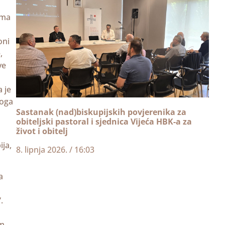
ima
oni
,
ve
 je
voga
Sastanak (nad)biskupijskih povjerenika za
obiteljski pastoral i sjednica Vijeća HBK-a za
život i obitelj
ja,
8. lipnja 2026.
16:03
a
.
om