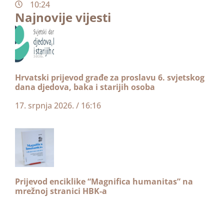
10:24
Najnovije vijesti
Hrvatski prijevod građe za proslavu 6. svjetskog
dana djedova, baka i starijih osoba
17. srpnja 2026.
16:16
Prijevod enciklike “Magnifica humanitas” na
mrežnoj stranici HBK-a
1. srpnja 2026.
19:42