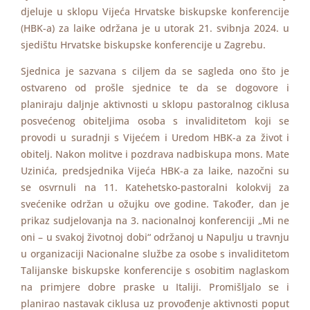
djeluje u sklopu Vijeća Hrvatske biskupske konferencije
(HBK-a) za laike održana je u utorak 21. svibnja 2024. u
sjedištu Hrvatske biskupske konferencije u Zagrebu.
Sjednica je sazvana s ciljem da se sagleda ono što je
ostvareno od prošle sjednice te da se dogovore i
planiraju daljnje aktivnosti u sklopu pastoralnog ciklusa
posvećenog obiteljima osoba s invaliditetom koji se
provodi u suradnji s Vijećem i Uredom HBK-a za život i
obitelj. Nakon molitve i pozdrava nadbiskupa mons. Mate
Uzinića, predsjednika Vijeća HBK-a za laike, nazočni su
se osvrnuli na 11. Katehetsko-pastoralni kolokvij za
svećenike održan u ožujku ove godine. Također, dan je
prikaz sudjelovanja na 3. nacionalnoj konferenciji „Mi ne
oni – u svakoj životnoj dobi“ održanoj u Napulju u travnju
u organizaciji Nacionalne službe za osobe s invaliditetom
Talijanske biskupske konferencije s osobitim naglaskom
na primjere dobre praske u Italiji. Promišljalo se i
planirao nastavak ciklusa uz provođenje aktivnosti poput