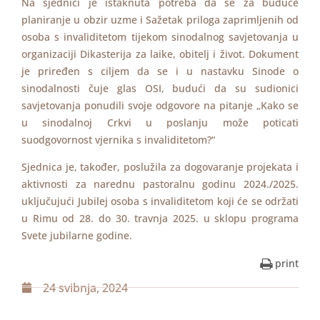
Na sjednici je istaknuta potreba da se za buduće
planiranje u obzir uzme i Sažetak priloga zaprimljenih od
osoba s invaliditetom tijekom sinodalnog savjetovanja u
organizaciji Dikasterija za laike, obitelj i život. Dokument
je priređen s ciljem da se i u nastavku Sinode o
sinodalnosti čuje glas OSI, budući da su sudionici
savjetovanja ponudili svoje odgovore na pitanje „Kako se
u sinodalnoj Crkvi u poslanju može poticati
suodgovornost vjernika s invaliditetom?“
Sjednica je, također, poslužila za dogovaranje projekata i
aktivnosti za narednu pastoralnu godinu 2024./2025.
uključujući Jubilej osoba s invaliditetom koji će se održati
u Rimu od 28. do 30. travnja 2025. u sklopu programa
Svete jubilarne godine.
print
24 svibnja, 2024