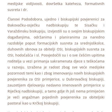
medijske vidljivosti, dovršetka kateheza, formativnih
susreta i dr.
Članovi Pododobora, ujedno i biskupijski povjerenici za
Đakovačku-osječku nadbiskupiju te Sisačku i
Varaždinsku biskupiju, izvijestili su o svojim biskupijskim
događanjima, održanima i planiranima za naredno
razdoblje poput formacijskih susreta za srednjoškolce,
duhovnih obnova za obitelji OSI, biskupijskih susreta za
OSI, hodočašća i sl. Posvjedočili su i o sve češćim upitima
roditelja u vezi primanja sakramenata djece s teškoćama
u razvoju. Izražena je radost zbog sve veće medijske
pozornosti temi kao i zbog imenovanju novih biskupijskih
povjerenika za OSI primjerice, u Dubrovačkoj biskupiji,
zauzetijem djelovanju nedavno imenovanih primjerice u
Riječkoj nadbiskupiji, a tamo gdje ih još nema primijećen
je veći angažman pojedinih povjerenika za obiteljski
pastoral kao u Krčkoj biskupiji.