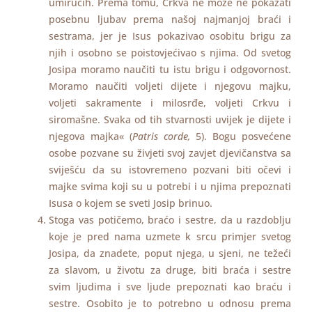
umirućih. Prema tomu, Crkva ne može ne pokazati
posebnu ljubav prema našoj najmanjoj braći i
sestrama, jer je Isus pokazivao osobitu brigu za
njih i osobno se poistovjećivao s njima. Od svetog
Josipa moramo naučiti tu istu brigu i odgovornost.
Moramo naučiti voljeti dijete i njegovu majku,
voljeti sakramente i milosrđe, voljeti Crkvu i
siromašne. Svaka od tih stvarnosti uvijek je dijete i
njegova majka« (
Patris corde,
5). Bogu posvećene
osobe pozvane su živjeti svoj zavjet djevičanstva sa
sviješću da su istovremeno pozvani biti očevi i
majke svima koji su u potrebi i u njima prepoznati
Isusa o kojem se sveti Josip brinuo.
Stoga vas potičemo, braćo i sestre, da u razdoblju
koje je pred nama uzmete k srcu primjer svetog
Josipa, da znadete, poput njega, u sjeni, ne težeći
za slavom, u životu za druge, biti braća i sestre
svim ljudima i sve ljude prepoznati kao braću i
sestre. Osobito je to potrebno u odnosu prema