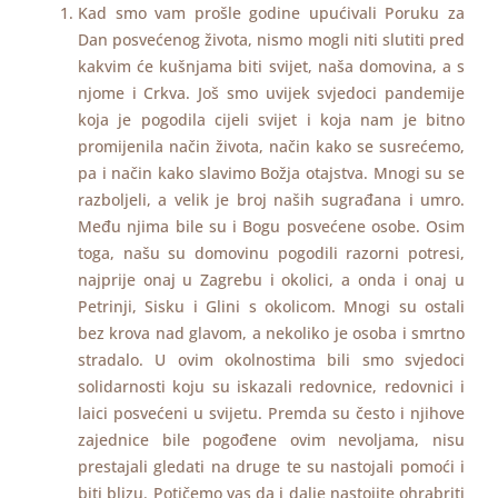
Kad smo vam prošle godine upućivali Poruku za
Dan posvećenog života, nismo mogli niti slutiti pred
kakvim će kušnjama biti svijet, naša domovina, a s
njome i Crkva. Još smo uvijek svjedoci pandemije
koja je pogodila cijeli svijet i koja nam je bitno
promijenila način života, način kako se susrećemo,
pa i način kako slavimo Božja otajstva. Mnogi su se
razboljeli, a velik je broj naših sugrađana i umro.
Među njima bile su i Bogu posvećene osobe. Osim
toga, našu su domovinu pogodili razorni potresi,
najprije onaj u Zagrebu i okolici, a onda i onaj u
Petrinji, Sisku i Glini s okolicom. Mnogi su ostali
bez krova nad glavom, a nekoliko je osoba i smrtno
stradalo. U ovim okolnostima bili smo svjedoci
solidarnosti koju su iskazali redovnice, redovnici i
laici posvećeni u svijetu. Premda su često i njihove
zajednice bile pogođene ovim nevoljama, nisu
prestajali gledati na druge te su nastojali pomoći i
biti blizu. Potičemo vas da i dalje nastojite ohrabriti