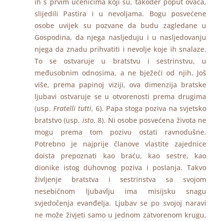
ih s prvim učenicima koji su, također poput ovaca,
slijedili Pastira i u nevoljama. Bogu posvećene
osobe uvijek su pozvane da budu zagledane u
Gospodina, da njega nasljeduju i u nasljedovanju
njega da znadu prihvatiti i nevolje koje ih snalaze.
To se ostvaruje u bratstvu i sestrinstvu, u
međusobnim odnosima, a ne bježeći od njih. Još
više, prema papinoj viziji, ova dimenzija bratske
ljubavi ostvaruje se u otvorenosti prema drugima
(usp.
Fratelli tutti
, 6). Papa stoga poziva na svjetsko
bratstvo (usp.
isto
, 8). Ni osobe posvećena života ne
mogu prema tom pozivu ostati ravnodušne.
Potrebno je najprije članove vlastite zajednice
doista prepoznati kao braću, kao sestre, kao
dionike istog duhovnog poziva i poslanja. Takvo
življenje bratstva i sestrinstva sa svojom
nesebičnom ljubavlju ima misijsku snagu
svjedočenja evanđelja. Ljubav se po svojoj naravi
ne može živjeti samo u jednom zatvorenom krugu,