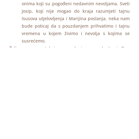
onima koji su pogođeni nedavnim nevoljama. Sveti
Josip, koji nije mogao do kraja razumjeti tajnu
Isusova utjelovljenja i Marijina poslanja, neka nam
bude poticaj da s pouzdanjem prihvatimo i tajnu
vremena u kojem živimo i nevolja s kojima se
susrećemo.
Želimo vam s takvim pouzdanjem proslavite i Dan
posvećenog života!
28. siječnja 2021.
U ime Vijeća Hrvatske biskupske konferencije za
ustanove posvećenoga života i družbe apostolskoga
života,
msgr. Zdenko Križić, predsjednik
U ime Hrvatske redovničke konferencije,
fr. Slavko Slišković, predsjednik