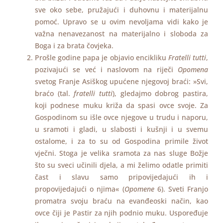
sve oko sebe, pružajući i duhovnu i materijalnu
pomoć. Upravo se u ovim nevoljama vidi kako je
važna nenavezanost na materijalno i sloboda za
Boga i za brata čovjeka.
Prošle godine papa je objavio encikliku
Fratelli tutti
,
pozivajući se već i naslovom na riječi
Opomena
svetog Franje Asiškog upućene njegovoj braći: »Svi,
braćo (tal.
fratelli tutti
), gledajmo dobrog pastira,
koji podnese muku križa da spasi ovce svoje. Za
Gospodinom su išle ovce njegove u trudu i naporu,
u sramoti i gladi, u slabosti i kušnji i u svemu
ostalome, i za to su od Gospodina primile život
vječni. Stoga je velika sramota za nas sluge Božje
što su sveci učinili djela, a mi želimo odatle primiti
čast i slavu samo pripovijedajući ih i
propovijedajući o njima« (
Opomene
6). Sveti Franjo
promatra svoju braću na evanđeoski način, kao
ovce čiji je Pastir za njih podnio muku. Uspoređuje