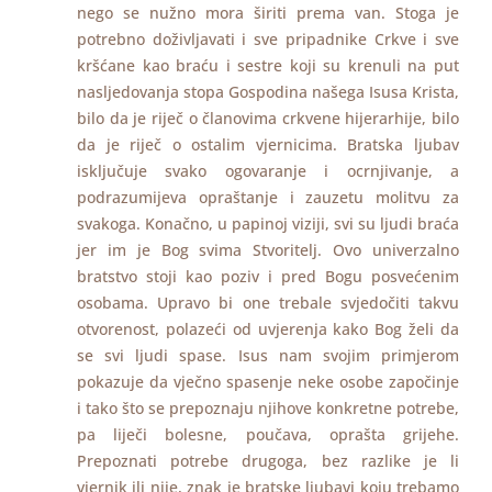
nego se nužno mora širiti prema van. Stoga je
potrebno doživljavati i sve pripadnike Crkve i sve
kršćane kao braću i sestre koji su krenuli na put
nasljedovanja stopa Gospodina našega Isusa Krista,
bilo da je riječ o članovima crkvene hijerarhije, bilo
da je riječ o ostalim vjernicima. Bratska ljubav
isključuje svako ogovaranje i ocrnjivanje, a
podrazumijeva opraštanje i zauzetu molitvu za
svakoga. Konačno, u papinoj viziji, svi su ljudi braća
jer im je Bog svima Stvoritelj. Ovo univerzalno
bratstvo stoji kao poziv i pred Bogu posvećenim
osobama. Upravo bi one trebale svjedočiti takvu
otvorenost, polazeći od uvjerenja kako Bog želi da
se svi ljudi spase. Isus nam svojim primjerom
pokazuje da vječno spasenje neke osobe započinje
i tako što se prepoznaju njihove konkretne potrebe,
pa liječi bolesne, poučava, oprašta grijehe.
Prepoznati potrebe drugoga, bez razlike je li
vjernik ili nije, znak je bratske ljubavi koju trebamo