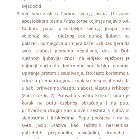
svjedočiti.
Već smo zašli u Godinu svetog Josipa. U svome
apostolskom pismu
Patris corde
kojim je najavio ovu
Godinu, papa predstavlja svetog Josipa kao
voljenog oca i nježnog oca punog ljubavi, pa
polazeći od njegova primjera kaže: »Zli nas tjera da
svoju slabost gledamo negativno, dok je Duh
nježnom ljubavlju iznosi na vidjelo. Nježnost je
najbolji način da dodirnemo ono krhko u nama.
Upiranje prstom i osuđivanja, što često koristimo u
odnosu prema drugima, znak su nesposobnosti da
u sebi prihvatimo vlastitu slabost, vlastitu krhkost«
(
Patris corde
, 2). Prihvatiti vlastitu krhkost bitan je
korak na putu osobnog obraćenja i na putu
prihvaćanja drugih kao braće i sestara s njihovim
slabostima i krhkostima. Papa podsjeća i da se
sveti Josip »zaziva kao zaštitnik nesretnika,
potrebitih, prognanika, nevoljnika, siromaha i