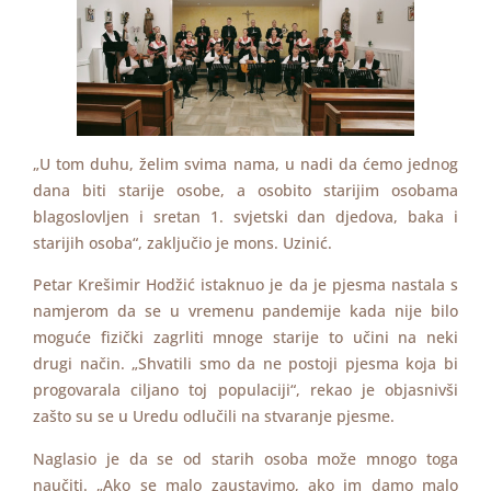
„U tom duhu, želim svima nama, u nadi da ćemo jednog
dana biti starije osobe, a osobito starijim osobama
blagoslovljen i sretan 1. svjetski dan djedova, baka i
starijih osoba“, zaključio je mons. Uzinić.
Petar Krešimir Hodžić istaknuo je da je pjesma nastala s
namjerom da se u vremenu pandemije kada nije bilo
moguće fizički zagrliti mnoge starije to učini na neki
drugi način. „Shvatili smo da ne postoji pjesma koja bi
progovarala ciljano toj populaciji“, rekao je objasnivši
zašto su se u Uredu odlučili na stvaranje pjesme.
Naglasio je da se od starih osoba može mnogo toga
naučiti. „Ako se malo zaustavimo, ako im damo malo