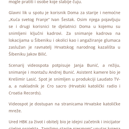
mogle pratiti i osobe koje slabije čuju.
Glavni lik u spotu je korisnik Doma za starije i nemoćne
„Kuća svetog Franje“ Ivan Šestak. Osim njega pojavljuju
se i drugi korisnici te djelatnici Doma u kojemu su
snimljeni ključni kadrovi. Za snimanje kadrova na
lokacijama u Šibeniku i okolici kao i angažiranje glumaca
zaslužan je ravnatelj Hrvatskog narodnog kazališta u
Šibeniku Jakov Bilić.
Scenarij videospota potpisuje Janja Bunić, a režiju,
snimanje i montažu Andrej Bunić. Asistent kamere bio je
Krešimir Lasić. Spot je snimljen u produkciji Laudato TV-
a, a nakladnik je Cro sacro (Hrvatski katolički radio i
Croatia Records).
Videospot je dostupan na stranicama Hrvatske katoličke
mreže.
Ured HBK za život i obitelj bio je idejni začetnik i inicijator
cijelog projekta „Zagrlimo starije pjesmom“ unutar kojega