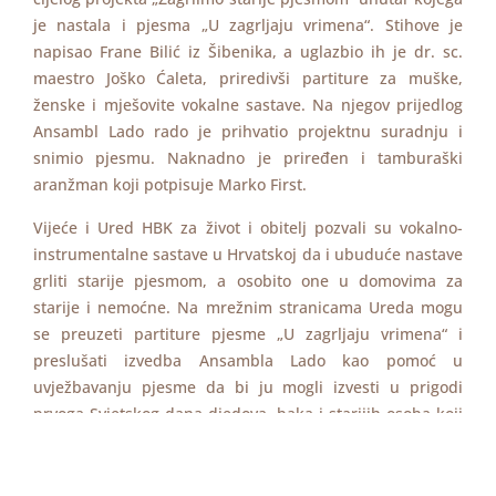
je nastala i pjesma „U zagrljaju vrimena“. Stihove je
napisao Frane Bilić iz Šibenika, a uglazbio ih je dr. sc.
maestro Joško Ćaleta, priredivši partiture za muške,
ženske i mješovite vokalne sastave. Na njegov prijedlog
Ansambl Lado rado je prihvatio projektnu suradnju i
snimio pjesmu. Naknadno je priređen i tamburaški
aranžman koji potpisuje Marko First.
Vijeće i Ured HBK za život i obitelj pozvali su vokalno-
instrumentalne sastave u Hrvatskoj da i ubuduće nastave
grliti starije pjesmom, a osobito one u domovima za
starije i nemoćne. Na mrežnim stranicama Ureda mogu
se preuzeti partiture pjesme „U zagrljaju vrimena“ i
preslušati izvedba Ansambla Lado kao pomoć u
uvježbavanju pjesme da bi ju mogli izvesti u prigodi
prvoga Svjetskog dana djedova, baka i starijih osoba koji
će se odlukom pape Franje održavati svake godine 4.
nedjelje u srpnju, uz spomendan sv. Joakima i Ane,
„Isusovih djeda i bake“. Crkveni sastavi pjesmu mogu