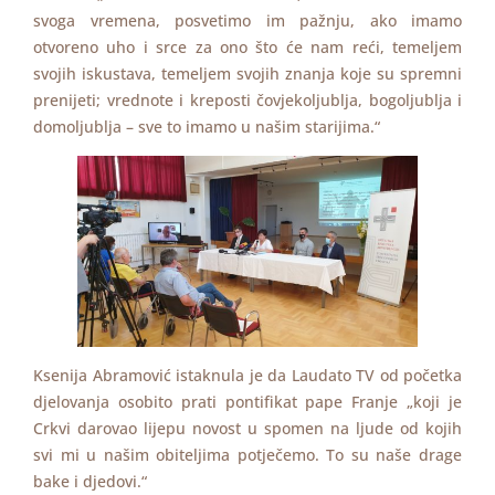
svoga vremena, posvetimo im pažnju, ako imamo
otvoreno uho i srce za ono što će nam reći, temeljem
svojih iskustava, temeljem svojih znanja koje su spremni
prenijeti; vrednote i kreposti čovjekoljublja, bogoljublja i
domoljublja – sve to imamo u našim starijima.“
Ksenija Abramović istaknula je da Laudato TV od početka
djelovanja osobito prati pontifikat pape Franje „koji je
Crkvi darovao lijepu novost u spomen na ljude od kojih
svi mi u našim obiteljima potječemo. To su naše drage
bake i djedovi.“