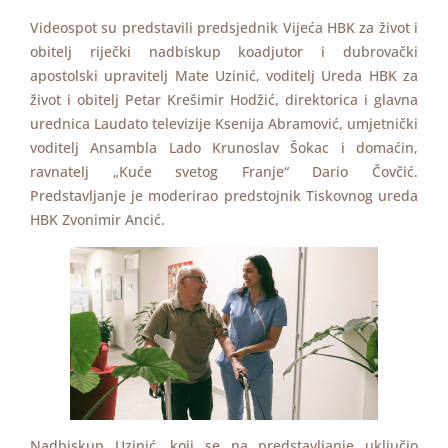
Videospot su predstavili predsjednik Vijeća HBK za život i
obitelj riječki nadbiskup koadjutor i dubrovački
apostolski upravitelj Mate Uzinić, voditelj Ureda HBK za
život i obitelj Petar Krešimir Hodžić, direktorica i glavna
urednica Laudato televizije Ksenija Abramović, umjetnički
voditelj Ansambla Lado Krunoslav Šokac i domaćin,
ravnatelj „Kuće svetog Franje“ Dario Čovčić.
Predstavljanje je moderirao predstojnik Tiskovnog ureda
HBK Zvonimir Ancić.
Nadbiskup Uzinić, koji se na predstavljanje uključio