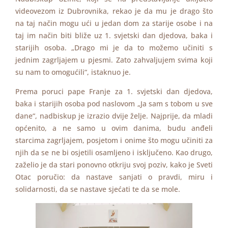
videovezom iz Dubrovnika, rekao je da mu je drago što
na taj način mogu ući u jedan dom za starije osobe i na
taj im način biti bliže uz 1. svjetski dan djedova, baka i
starijih osoba. „Drago mi je da to možemo učiniti s
jednim zagrljajem u pjesmi. Zato zahvaljujem svima koji
su nam to omogućili“, istaknuo je.
Prema poruci pape Franje za 1. svjetski dan djedova,
baka i starijih osoba pod naslovom „Ja sam s tobom u sve
dane“, nadbiskup je izrazio dvije želje. Najprije, da mladi
općenito, a ne samo u ovim danima, budu anđeli
starcima zagrljajem, posjetom i onime što mogu učiniti za
njih da se ne bi osjetili osamljeno i isključeno. Kao drugo,
zaželio je da stari ponovno otkriju svoj poziv, kako je Sveti
Otac poručio: da nastave sanjati o pravdi, miru i
solidarnosti, da se nastave sjećati te da se mole.