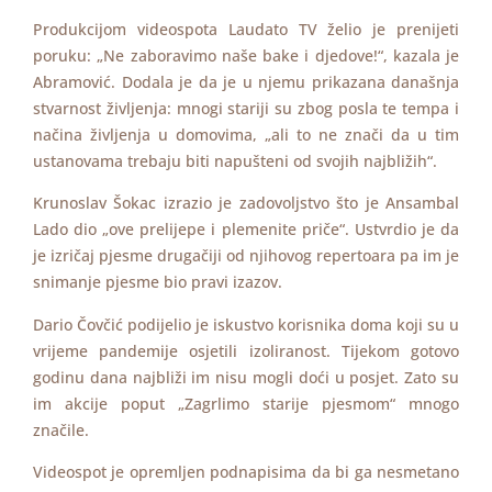
Produkcijom videospota Laudato TV želio je prenijeti
poruku: „Ne zaboravimo naše bake i djedove!“, kazala je
Abramović. Dodala je da je u njemu prikazana današnja
stvarnost življenja: mnogi stariji su zbog posla te tempa i
načina življenja u domovima, „ali to ne znači da u tim
ustanovama trebaju biti napušteni od svojih najbližih“.
Krunoslav Šokac izrazio je zadovoljstvo što je Ansambal
Lado dio „ove prelijepe i plemenite priče“. Ustvrdio je da
je izričaj pjesme drugačiji od njihovog repertoara pa im je
snimanje pjesme bio pravi izazov.
Dario Čovčić podijelio je iskustvo korisnika doma koji su u
vrijeme pandemije osjetili izoliranost. Tijekom gotovo
godinu dana najbliži im nisu mogli doći u posjet. Zato su
im akcije poput „Zagrlimo starije pjesmom“ mnogo
značile.
Videospot je opremljen podnapisima da bi ga nesmetano