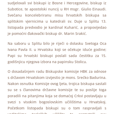
sudjelovali svi biskupi iz Bosne i Hercegovine, biskup iz
Subotice, te apostolski nuncij u RH msgr. Giulio Einaudi.
Svečanu koncelebriranu misu hrvatskih biskupa sa
splitskim vjernicima u katedrali sv. Duje u Splitu 13.
listopada predvodio je kardinal Kuharić, a propovijedao
je pomoćni đakovački biskup dr. Marin Srakić.
Na saboru u Splitu bilo je riječi o dolasku Svetoga Oca
Ivana Pavla II. u Hrvatsku koji se očekuje iduće godine;
Papi su hrvatski biskupi poslali sada čestitku za 15.
godišnjicu njegova izbora na papinsku Stolicu.
O dosadašnjem radu Biskupske komisije HBK za odnose
s državom Hrvatskom izvijestio je mons. Srećko Badurina.
Nakon osnutka Komisije ovog ljeta, trojica biskupa sastali
su se s članovima državne komisije te su poslije toga
poradili na pitanjima koja se domaćoj Crkvi postavljaju u
svezi s visokim bogoslovskim učilištima u Hrvatskoj.
Početkom listopada biskupi su o tom raspravljali s