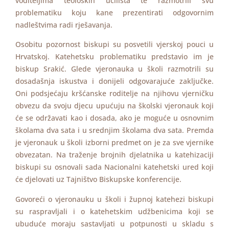
voditeljima teoloških učilišta te razmotrili svu
problematiku koju kane prezentirati odgovornim
nadleštvima radi rješavanja.
Osobitu pozornost biskupi su posvetili vjerskoj pouci u
Hrvatskoj. Katehetsku problematiku predstavio im je
biskup Srakić. Glede vjeronauka u školi razmotrili su
dosadašnja iskustva i donijeli odgovarajuće zaključke.
Oni podsjećaju kršćanske roditelje na njihovu vjerničku
obvezu da svoju djecu upućuju na školski vjeronauk koji
će se održavati kao i dosada, ako je moguće u osnovnim
školama dva sata i u srednjim školama dva sata. Premda
je vjeronauk u školi izborni predmet on je za sve vjernike
obvezatan. Na traženje brojnih djelatnika u katehizaciji
biskupi su osnovali sada Nacionalni katehetski ured koji
će djelovati uz Tajništvo Biskupske konferencije.
Govoreći o vjeronauku u školi i župnoj katehezi biskupi
su raspravljali i o katehetskim udžbenicima koji se
ubuduće moraju sastavljati u potpunosti u skladu s