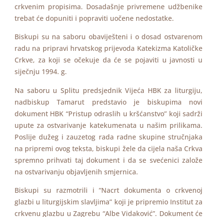
crkvenim propisima. Dosadašnje privremene udžbenike
trebat će dopuniti i popraviti uočene nedostatke.
Biskupi su na saboru obaviješteni i o dosad ostvarenom
radu na pripravi hrvatskog prijevoda Katekizma Katoličke
Crkve, za koji se očekuje da će se pojaviti u javnosti u
siječnju 1994. g.
Na saboru u Splitu predsjednik Vijeća HBK za liturgiju,
nadbiskup Tamarut predstavio je biskupima novi
dokument HBK “Pristup odraslih u kršćanstvo” koji sadrži
upute za ostvarivanje katekumenata u našim prilikama.
Poslije dužeg i zauzetog rada radne skupine stručnjaka
na pripremi ovog teksta, biskupi žele da cijela naša Crkva
spremno prihvati taj dokument i da se svećenici založe
na ostvarivanju objavljenih smjernica.
Biskupi su razmotrili i “Nacrt dokumenta o crkvenoj
glazbi u liturgijskim slavljima” koji je pripremio Institut za
crkvenu glazbu u Zagrebu “Albe Vidaković”. Dokument će