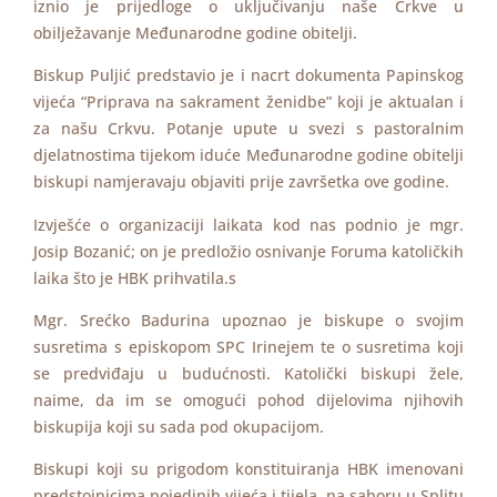
iznio je prijedloge o uključivanju naše Crkve u
obilježavanje Međunarodne godine obitelji.
Biskup Puljić predstavio je i nacrt dokumenta Papinskog
vijeća “Priprava na sakrament ženidbe” koji je aktualan i
za našu Crkvu. Potanje upute u svezi s pastoralnim
djelatnostima tijekom iduće Međunarodne godine obitelji
biskupi namjeravaju objaviti prije završetka ove godine.
Izvješće o organizaciji laikata kod nas podnio je mgr.
Josip Bozanić; on je predložio osnivanje Foruma katoličkih
laika što je HBK prihvatila.s
Mgr. Srećko Badurina upoznao je biskupe o svojim
susretima s episkopom SPC Irinejem te o susretima koji
se predviđaju u budućnosti. Katolički biskupi žele,
naime, da im se omogući pohod dijelovima njihovih
biskupija koji su sada pod okupacijom.
Biskupi koji su prigodom konstituiranja HBK imenovani
predstojnicima pojedinih vijeća i tijela, na saboru u Splitu