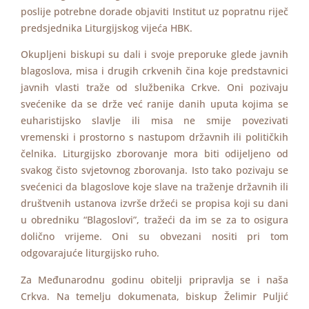
poslije potrebne dorade objaviti Institut uz popratnu riječ
predsjednika Liturgijskog vijeća HBK.
Okupljeni biskupi su dali i svoje preporuke glede javnih
blagoslova, misa i drugih crkvenih čina koje predstavnici
javnih vlasti traže od službenika Crkve. Oni pozivaju
svećenike da se drže već ranije danih uputa kojima se
euharistijsko slavlje ili misa ne smije povezivati
vremenski i prostorno s nastupom državnih ili političkih
čelnika. Liturgijsko zborovanje mora biti odijeljeno od
svakog čisto svjetovnog zborovanja. Isto tako pozivaju se
svećenici da blagoslove koje slave na traženje državnih ili
društvenih ustanova izvrše držeći se propisa koji su dani
u obredniku “Blagoslovi”, tražeći da im se za to osigura
dolično vrijeme. Oni su obvezani nositi pri tom
odgovarajuće liturgijsko ruho.
Za Međunarodnu godinu obitelji pripravlja se i naša
Crkva. Na temelju dokumenata, biskup Želimir Puljić