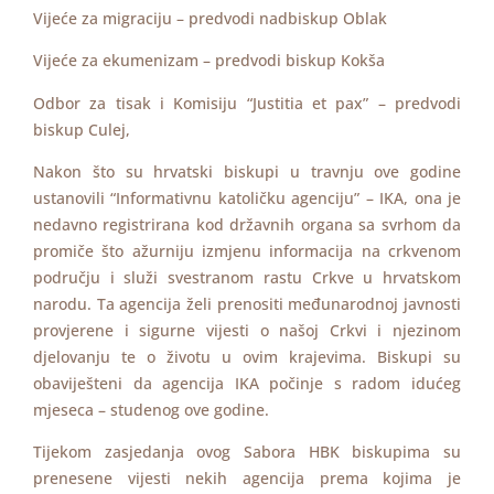
Vijeće za migraciju – predvodi nadbiskup Oblak
Vijeće za ekumenizam – predvodi biskup Kokša
Odbor za tisak i Komisiju “Justitia et pax” – predvodi
biskup Culej,
Nakon što su hrvatski biskupi u travnju ove godine
ustanovili “Informativnu katoličku agenciju” – IKA, ona je
nedavno registrirana kod državnih organa sa svrhom da
promiče što ažurniju izmjenu informacija na crkvenom
području i služi svestranom rastu Crkve u hrvatskom
narodu. Ta agencija želi prenositi međunarodnoj javnosti
provjerene i sigurne vijesti o našoj Crkvi i njezinom
djelovanju te o životu u ovim krajevima. Biskupi su
obaviješteni da agencija IKA počinje s radom idućeg
mjeseca – studenog ove godine.
Tijekom zasjedanja ovog Sabora HBK biskupima su
prenesene vijesti nekih agencija prema kojima je