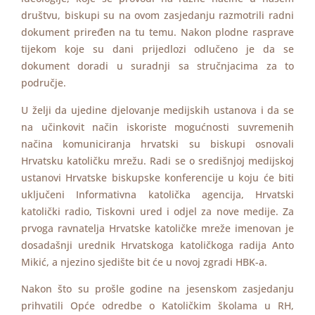
društvu, biskupi su na ovom zasjedanju razmotrili radni
dokument priređen na tu temu. Nakon plodne rasprave
tijekom koje su dani prijedlozi odlučeno je da se
dokument doradi u suradnji sa stručnjacima za to
područje.
U želji da ujedine djelovanje medijskih ustanova i da se
na učinkovit način iskoriste mogućnosti suvremenih
načina komuniciranja hrvatski su biskupi osnovali
Hrvatsku katoličku mrežu. Radi se o središnjoj medijskoj
ustanovi Hrvatske biskupske konferencije u koju će biti
uključeni Informativna katolička agencija, Hrvatski
katolički radio, Tiskovni ured i odjel za nove medije. Za
prvoga ravnatelja Hrvatske katoličke mreže imenovan je
dosadašnji urednik Hrvatskoga katoličkoga radija Anto
Mikić, a njezino sjedište bit će u novoj zgradi HBK-a.
Nakon što su prošle godine na jesenskom zasjedanju
prihvatili Opće odredbe o Katoličkim školama u RH,