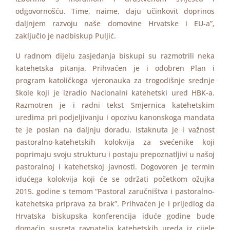
odgovornošću. Time, naime, daju učinkovit doprinos
daljnjem razvoju naše domovine Hrvatske i EU-a”,
zaključio je nadbiskup Puljić.
U radnom dijelu zasjedanja biskupi su razmotrili neka
katehetska pitanja. Prihvaćen je i odobren Plan i
program katoličkoga vjeronauka za trogodišnje srednje
škole koji je izradio Nacionalni katehetski ured HBK-a.
Razmotren je i radni tekst Smjernica katehetskim
uredima pri podjeljivanju i opozivu kanonskoga mandata
te je poslan na daljnju doradu. Istaknuta je i važnost
pastoralno-katehetskih kolokvija za svećenike koji
poprimaju svoju strukturu i postaju prepoznatljivi u našoj
pastoralnoj i katehetskoj javnosti. Dogovoren je termin
idućega kolokvija koji će se održati početkom ožujka
2015. godine s temom “Pastoral zaručništva i pastoralno-
katehetska priprava za brak”. Prihvaćen je i prijedlog da
Hrvatska biskupska konferencija iduće godine bude
domaćin susreta ravnatelja katehetskih ureda iz cijele