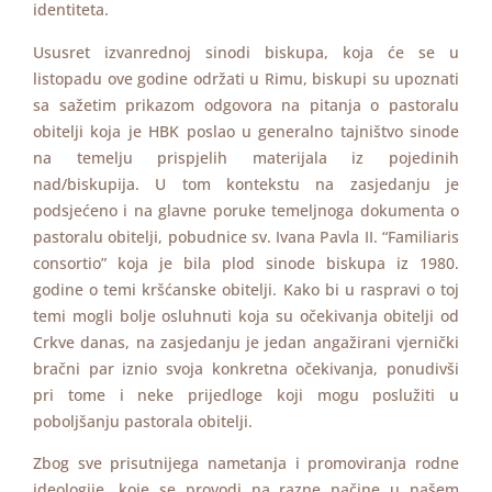
identiteta.
Ususret izvanrednoj sinodi biskupa, koja će se u
listopadu ove godine održati u Rimu, biskupi su upoznati
sa sažetim prikazom odgovora na pitanja o pastoralu
obitelji koja je HBK poslao u generalno tajništvo sinode
na temelju prispjelih materijala iz pojedinih
nad/biskupija. U tom kontekstu na zasjedanju je
podsjećeno i na glavne poruke temeljnoga dokumenta o
pastoralu obitelji, pobudnice sv. Ivana Pavla II. “Familiaris
consortio” koja je bila plod sinode biskupa iz 1980.
godine o temi kršćanske obitelji. Kako bi u raspravi o toj
temi mogli bolje osluhnuti koja su očekivanja obitelji od
Crkve danas, na zasjedanju je jedan angažirani vjernički
bračni par iznio svoja konkretna očekivanja, ponudivši
pri tome i neke prijedloge koji mogu poslužiti u
poboljšanju pastorala obitelji.
Zbog sve prisutnijega nametanja i promoviranja rodne
ideologije, koje se provodi na razne načine u našem