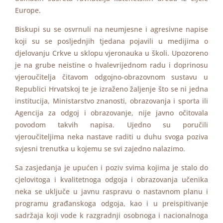
Europe.
Biskupi su se osvrnuli na neumjesne i agresivne napise
koji su se posljednjih tjedana pojavili u medijima o
djelovanju Crkve u sklopu vjeronauka u školi. Upozoreno
je na grube neistine o hvalevrijednom radu i doprinosu
vjeroučitelja čitavom odgojno-obrazovnom sustavu u
Republici Hrvatskoj te je izraženo žaljenje što se ni jedna
institucija, Ministarstvo znanosti, obrazovanja i sporta ili
Agencija za odgoj i obrazovanje, nije javno očitovala
povodom takvih napisa. Ujedno su poručili
vjeroučiteljima neka nastave raditi u duhu svoga poziva
svjesni trenutka u kojemu se svi zajedno nalazimo.
Sa zasjedanja je upućen i poziv svima kojima je stalo do
cjelovitoga i kvalitetnoga odgoja i obrazovanja učenika
neka se uključe u javnu raspravu o nastavnom planu i
programu građanskoga odgoja, kao i u preispitivanje
sadržaja koji vode k razgradnji osobnoga i nacionalnoga