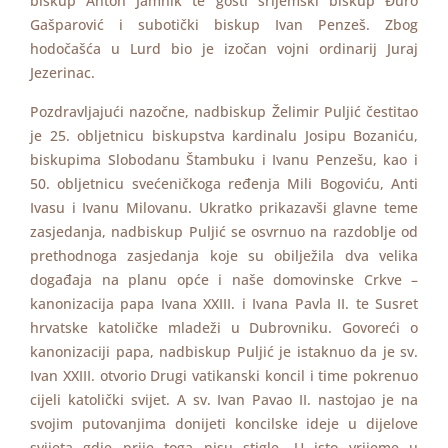
biskup Anton Jamnik te gosti srijemski biskup Đuro
Gašparović i subotički biskup Ivan Penzeš. Zbog
hodočašća u Lurd bio je izočan vojni ordinarij Juraj
Jezerinac.
Pozdravljajući nazočne, nadbiskup Želimir Puljić čestitao
je 25. obljetnicu biskupstva kardinalu Josipu Bozaniću,
biskupima Slobodanu Štambuku i Ivanu Penzešu, kao i
50. obljetnicu svećeničkoga ređenja Mili Bogoviću, Anti
Ivasu i Ivanu Milovanu. Ukratko prikazavši glavne teme
zasjedanja, nadbiskup Puljić se osvrnuo na razdoblje od
prethodnoga zasjedanja koje su obilježila dva velika
događaja na planu opće i naše domovinske Crkve –
kanonizacija papa Ivana XXIII. i Ivana Pavla II. te Susret
hrvatske katoličke mladeži u Dubrovniku. Govoreći o
kanonizaciji papa, nadbiskup Puljić je istaknuo da je sv.
Ivan XXIII. otvorio Drugi vatikanski koncil i time pokrenuo
cijeli katolički svijet. A sv. Ivan Pavao II. nastojao je na
svojim putovanjima donijeti koncilske ideje u dijelove
svijeta gdje prije toga nisu stigle. U isto vrijeme u