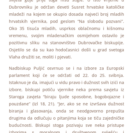
Dubrovniku je održan deveti Susret hrvatske katoličke
mladeži na kojem se okupio dosada najveći broj mladih
hrvatskih vjernika, pod geslom “Na slobodu pozvani”.
Oko 35 tisuća mladih, usprkos oblačnomu i kišnomu
vremenu, svojim mladenačkim osmijehom ostavilo je
pozitivnu sliku na stanovništvo Dubrovačke biskupije.
Osjetilo se da su kao hodočasnici došli u grad svetoga
Vlaha družiti se, moliti i pjevati.
Nadbiskup Puljić osvrnuo se i na izbore za Europski
parlament koji će se održati od 22. do 25. svibnja.
Istaknuo je da, imajući u vidu pravo i dužnost svih izići na
izbore, biskupi potiču vjernike neka prema savjetu iz
Staroga zavjeta “biraju ljude sposobne, bogobojazne i
pouzdane” (Izl 18, 21). “Jer, ako se ne izvršava dužnost
biranja i glasovanja, onda se neodgovorno prepušta
drugima da odlučuju o pitanjima koja se tiču zajedničke
budućnosti. Biskupi stoga pozivaju sve neka pristupe
izborima s moralnom i društvenom sviješću i