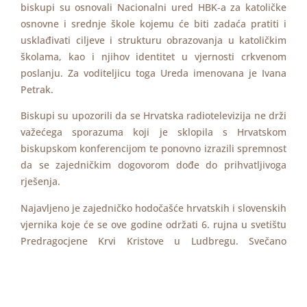
biskupi su osnovali Nacionalni ured HBK-a za katoličke
osnovne i srednje škole kojemu će biti zadaća pratiti i
usklađivati ciljeve i strukturu obrazovanja u katoličkim
školama, kao i njihov identitet u vjernosti crkvenom
poslanju. Za voditeljicu toga Ureda imenovana je Ivana
Petrak.
Biskupi su upozorili da se Hrvatska radiotelevizija ne drži
važećega sporazuma koji je sklopila s Hrvatskom
biskupskom konferencijom te ponovno izrazili spremnost
da se zajedničkim dogovorom dođe do prihvatljivoga
rješenja.
Najavljeno je zajedničko hodočašće hrvatskih i slovenskih
vjernika koje će se ove godine održati 6. rujna u svetištu
Predragocjene Krvi Kristove u Ludbregu. Svečano
euharistijsko slavlje predvodit će kardinal Josip Bozanić.
Na kraju prvoga dana zasjedanja na blagdan Gospe
Fatimske, 13. svibnja, slavljena je svečana misa