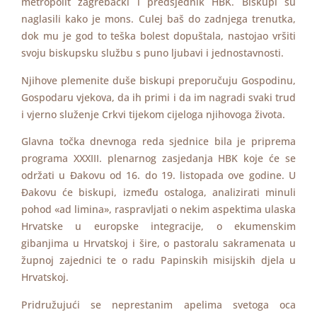
metropolit zagrebački i predsjednik HBK. Biskupi su
naglasili kako je mons. Culej baš do zadnjega trenutka,
dok mu je god to teška bolest dopuštala, nastojao vršiti
svoju biskupsku službu s puno ljubavi i jednostavnosti.
Njihove plemenite duše biskupi preporučuju Gospodinu,
Gospodaru vjekova, da ih primi i da im nagradi svaki trud
i vjerno služenje Crkvi tijekom cijeloga njihovoga života.
Glavna točka dnevnoga reda sjednice bila je priprema
programa XXXIII. plenarnog zasjedanja HBK koje će se
održati u Đakovu od 16. do 19. listopada ove godine. U
Đakovu će biskupi, između ostaloga, analizirati minuli
pohod «ad limina», raspravljati o nekim aspektima ulaska
Hrvatske u europske integracije, o ekumenskim
gibanjima u Hrvatskoj i šire, o pastoralu sakramenata u
župnoj zajednici te o radu Papinskih misijskih djela u
Hrvatskoj.
Pridružujući se neprestanim apelima svetoga oca