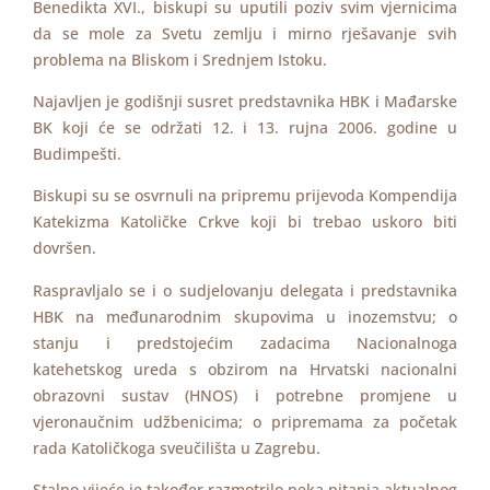
Benedikta XVI., biskupi su uputili poziv svim vjernicima
da se mole za Svetu zemlju i mirno rješavanje svih
problema na Bliskom i Srednjem Istoku.
Najavljen je godišnji susret predstavnika HBK i Mađarske
BK koji će se održati 12. i 13. rujna 2006. godine u
Budimpešti.
Biskupi su se osvrnuli na pripremu prijevoda Kompendija
Katekizma Katoličke Crkve koji bi trebao uskoro biti
dovršen.
Raspravljalo se i o sudjelovanju delegata i predstavnika
HBK na međunarodnim skupovima u inozemstvu; o
stanju i predstojećim zadacima Nacionalnoga
katehetskog ureda s obzirom na Hrvatski nacionalni
obrazovni sustav (HNOS) i potrebne promjene u
vjeronaučnim udžbenicima; o pripremama za početak
rada Katoličkoga sveučilišta u Zagrebu.
Stalno vijeće je također razmotrilo neka pitanja aktualnog