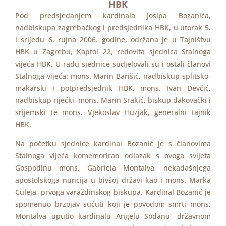
HBK
Pod predsjedanjem kardinala Josipa Bozanića,
nadbiskupa zagrebačkog i predsjednika HBK, u utorak 5.
i srijedu 6. rujna 2006. godine, održana je u Tajništvu
HBK u Zagrebu, Kaptol 22, redovita sjednica Stalnoga
vijeća HBK. U radu sjednice sudjelovali su i ostali članovi
Stalnoga vijeća: mons. Marin Barišić, nadbiskup splitsko-
makarski i potpredsjednik HBK, mons. Ivan Devčić,
nadbiskup riječki, mons. Marin Srakić, biskup đakovački i
srijemski te mons. Vjekoslav Huzjak, generalni tajnik
HBK.
Na početku sjednice kardinal Bozanić je s članovima
Stalnoga vijeća komemorirao odlazak s ovoga svijeta
Gospodinu mons. Gabriela Montalva, nekadašnjega
apostolskoga nuncija u bivšoj državi kao i mons. Marka
Culeja, prvoga varaždinskog biskupa. Kardinal Bozanić je
spomenuo brzojav sućuti koji je povodom smrti mons.
Montalva uputio kardinalu Angelu Sodanu, državnom