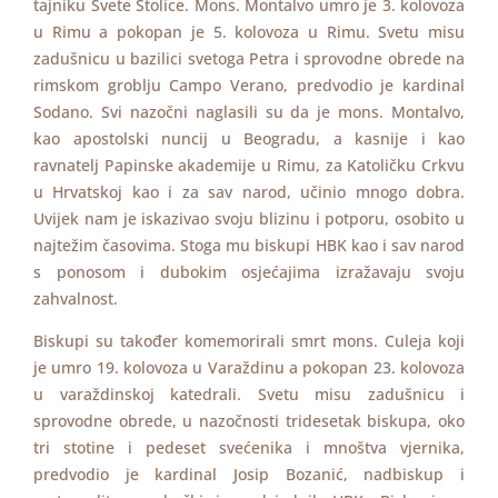
tajniku Svete Stolice. Mons. Montalvo umro je 3. kolovoza
u Rimu a pokopan je 5. kolovoza u Rimu. Svetu misu
zadušnicu u bazilici svetoga Petra i sprovodne obrede na
rimskom groblju Campo Verano, predvodio je kardinal
Sodano. Svi nazočni naglasili su da je mons. Montalvo,
kao apostolski nuncij u Beogradu, a kasnije i kao
ravnatelj Papinske akademije u Rimu, za Katoličku Crkvu
u Hrvatskoj kao i za sav narod, učinio mnogo dobra.
Uvijek nam je iskazivao svoju blizinu i potporu, osobito u
najtežim časovima. Stoga mu biskupi HBK kao i sav narod
s ponosom i dubokim osjećajima izražavaju svoju
zahvalnost.
Biskupi su također komemorirali smrt mons. Culeja koji
je umro 19. kolovoza u Varaždinu a pokopan 23. kolovoza
u varaždinskoj katedrali. Svetu misu zadušnicu i
sprovodne obrede, u nazočnosti tridesetak biskupa, oko
tri stotine i pedeset svećenika i mnoštva vjernika,
predvodio je kardinal Josip Bozanić, nadbiskup i