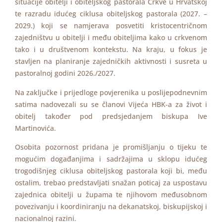
situacije obitelji i obiteljskog pastorala Crkve u Hrvatskoj
te razradu idućeg ciklusa obiteljskog pastorala (2027. –
2029.) koji se namjerava posvetiti kristocentričnom
zajedništvu u obitelji i među obiteljima kako u crkvenom
tako i u društvenom kontekstu. Na kraju, u fokus je
stavljen na planiranje zajedničkih aktivnosti i susreta u
pastoralnoj godini 2026./2027.
Na zaključke i prijedloge povjerenika u poslijepodnevnim
satima nadovezali su se članovi Vijeća HBK-a za život i
obitelj također pod predsjedanjem biskupa Ive
Martinovića.
Osobita pozornost pridana je promišljanju o tijeku te
mogućim događanjima i sadržajima u sklopu idućeg
trogodišnjeg ciklusa obiteljskog pastorala koji bi, među
ostalim, trebao predstavljati snažan poticaj za uspostavu
zajednica obitelji u župama te njihovom međusobnom
povezivanju i koordiniranju na dekanatskoj, biskupijskoj i
nacionalnoj razini.