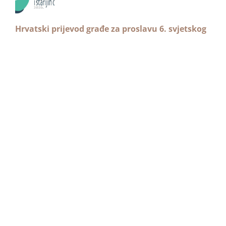
Hrvatski prijevod građe za proslavu 6. svjetskog
dana djedova, baka i starijih osoba
17. srpnja 2026.
16:16
Prijevod enciklike “Magnifica humanitas” na
mrežnoj stranici HBK-a
1. srpnja 2026.
19:42