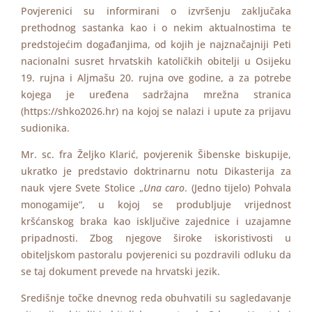
Povjerenici su informirani o izvršenju zaključaka
prethodnog sastanka kao i o nekim aktualnostima te
predstojećim događanjima, od kojih je najznačajniji Peti
nacionalni susret hrvatskih katoličkih obitelji u Osijeku
19. rujna i Aljmašu 20. rujna ove godine, a za potrebe
kojega je uređena sadržajna mrežna stranica
(
https://shko2026.hr
) na kojoj se nalazi i upute za prijavu
sudionika.
Mr. sc. fra Željko Klarić, povjerenik Šibenske biskupije,
ukratko je predstavio doktrinarnu notu Dikasterija za
nauk vjere Svete Stolice „
Una caro
. (Jedno tijelo) Pohvala
monogamije“, u kojoj se produbljuje vrijednost
kršćanskog braka kao isključive zajednice i uzajamne
pripadnosti. Zbog njegove široke iskoristivosti u
obiteljskom pastoralu povjerenici su pozdravili odluku da
se taj dokument prevede na hrvatski jezik.
Središnje točke dnevnog reda obuhvatili su sagledavanje