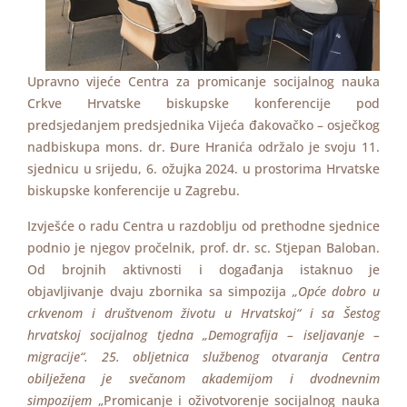
Upravno vijeće Centra za promicanje socijalnog nauka
Crkve Hrvatske biskupske konferencije pod
predsjedanjem predsjednika Vijeća đakovačko – osječkog
nadbiskupa mons. dr. Đure Hranića održalo je svoju 11.
sjednicu u srijedu, 6. ožujka 2024. u prostorima Hrvatske
biskupske konferencije u Zagrebu.
Izvješće o radu Centra u razdoblju od prethodne sjednice
podnio je njegov pročelnik, prof. dr. sc. Stjepan Baloban.
Od brojnih aktivnosti i događanja istaknuo je
objavljivanje dvaju zbornika sa simpozija
„Opće dobro u
crkvenom i društvenom životu u Hrvatskoj“ i sa Šestog
hrvatskoj socijalnog tjedna „Demografija – iseljavanje –
migracije“. 25. obljetnica službenog otvaranja Centra
obilježena je svečanom akademijom i dvodnevnim
simpozijem
„Promicanje i oživotvorenje socijalnog nauka