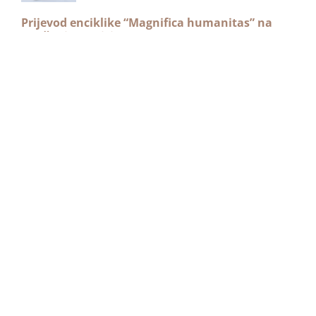
Prijevod enciklike “Magnifica humanitas” na
mrežnoj stranici HBK-a
1. srpnja 2026.
19:42
Priopćenje s izvanrednog zasjedanja HBK-a
8. lipnja 2026.
16:31
Sastanak (nad)biskupijskih povjerenika za
obiteljski pastoral i sjednica Vijeća HBK-a za