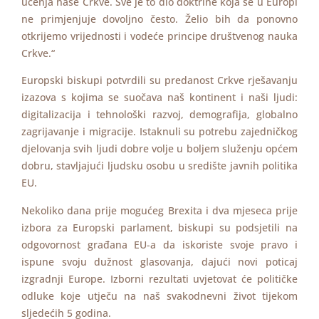
učenja naše Crkve. Sve je to dio doktrine koja se u Europi
ne primjenjuje dovoljno često. Želio bih da ponovno
otkrijemo vrijednosti i vodeće principe društvenog nauka
Crkve.“
Europski biskupi potvrdili su predanost Crkve rješavanju
izazova s kojima se suočava naš kontinent i naši ljudi:
digitalizacija i tehnološki razvoj, demografija, globalno
zagrijavanje i migracije. Istaknuli su potrebu zajedničkog
djelovanja svih ljudi dobre volje u boljem služenju općem
dobru, stavljajući ljudsku osobu u središte javnih politika
EU.
Nekoliko dana prije mogućeg Brexita i dva mjeseca prije
izbora za Europski parlament, biskupi su podsjetili na
odgovornost građana EU-a da iskoriste svoje pravo i
ispune svoju dužnost glasovanja, dajući novi poticaj
izgradnji Europe. Izborni rezultati uvjetovat će političke
odluke koje utječu na naš svakodnevni život tijekom
sljedećih 5 godina.