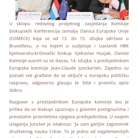
U sklopu redovitog proljetnog zasjedanja Komisije
biskupskih konferencija zemalja članica Europske Unije
(COMECE) koja se od 13. do 15. ožujka održava u
Bruxellesu, a na kojem u sudjeluje i izaslanik HBK
bjelovarsko-križevački biskup Vjekoslav Huzjak, članovi
Komisije susreli su se danas, 14. ožujka, s predsjednikom
Europske komisije Jean-Claude Junckerom. Zajedno su
pozvali sve građane da se uključe u europsku političku
raspravu, odgovorno glasaju te štite i promiču opće
dobro.
Razgovor s predsjednikom Europske komisije bio je
prilika da se biskupi upoznaju s glavnim postignućima i
preostalim prioritetima njegova predsjedništva. U svojem
izlaganju Juncker je istaknuo: “Ja sam gorljivi zagovornik
društvenog nauka Crkve. To je jedno od najplemenitijih