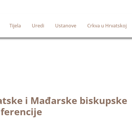
Tijela
Uredi
Ustanove
Crkva u Hrvatskoj
vatske i Mađarske biskupske
ferencije