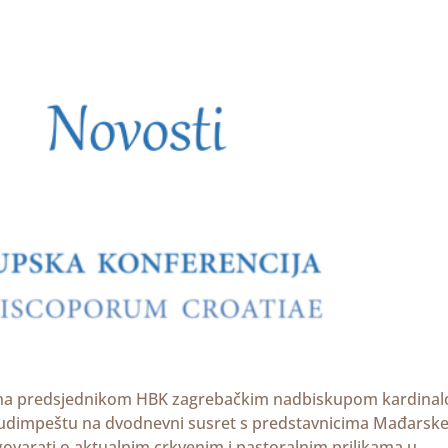
đena predsjednikom HBK zagrebačkim nadbiskupom kardina
 Budimpeštu na dvodnevni susret s predstavnicima Mađarsk
govarati o aktualnim crkvenim i pastoralnim prilikama u