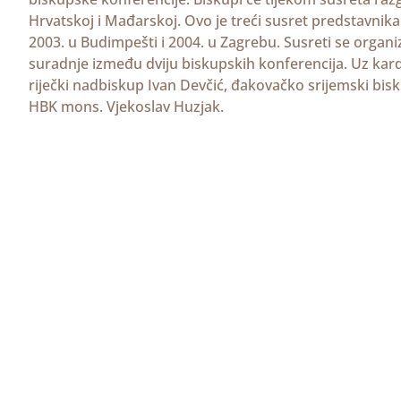
Hrvatskoj i Mađarskoj. Ovo je treći susret predstavnika
2003. u Budimpešti i 2004. u Zagrebu. Susreti se organiz
suradnje između dviju biskupskih konferencija. Uz kard
riječki nadbiskup Ivan Devčić, đakovačko srijemski bisku
HBK mons. Vjekoslav Huzjak.