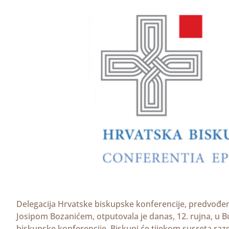
Delegacija Hrvatske biskupske konferencije, predvo
Josipom Bozanićem, otputovala je danas, 12. rujna, u
biskupske konferencije. Biskupi će tijekom susreta raz