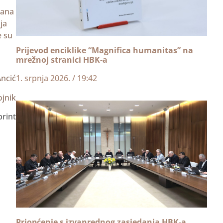
žana
ja
e su
Prijevod enciklike “Magnifica humanitas” na
mrežnoj stranici HBK-a
1. srpnja 2026.
19:42
Ancić
ojnik
print
Priopćenje s izvanrednog zasjedanja HBK-a