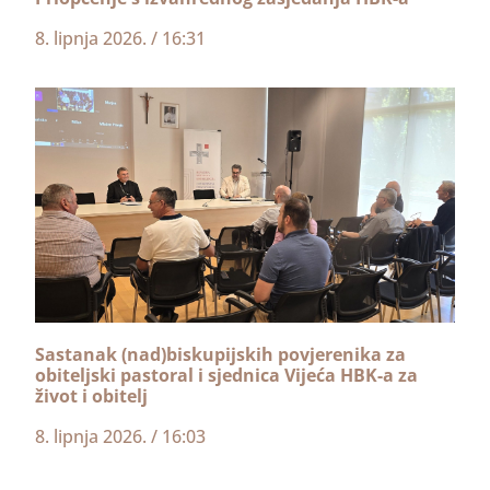
8. lipnja 2026.
16:31
Sastanak (nad)biskupijskih povjerenika za
obiteljski pastoral i sjednica Vijeća HBK-a za
život i obitelj
8. lipnja 2026.
16:03