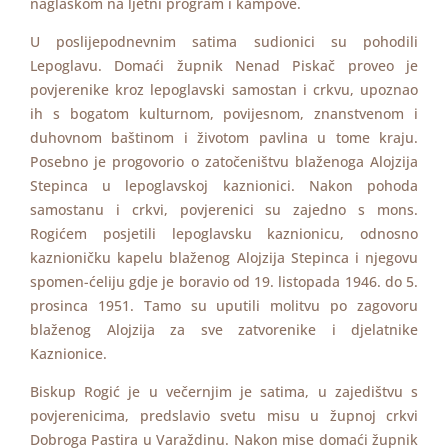
naglaskom na ljetni program i kampove.
U poslijepodnevnim satima sudionici su pohodili
Lepoglavu. Domaći župnik Nenad Piskač proveo je
povjerenike kroz lepoglavski samostan i crkvu, upoznao
ih s bogatom kulturnom, povijesnom, znanstvenom i
duhovnom baštinom i životom pavlina u tome kraju.
Posebno je progovorio o zatočeništvu blaženoga Alojzija
Stepinca u lepoglavskoj kaznionici. Nakon pohoda
samostanu i crkvi, povjerenici su zajedno s mons.
Rogićem posjetili lepoglavsku kaznionicu, odnosno
kaznioničku kapelu blaženog Alojzija Stepinca i njegovu
spomen-ćeliju gdje je boravio od 19. listopada 1946. do 5.
prosinca 1951. Tamo su uputili molitvu po zagovoru
blaženog Alojzija za sve zatvorenike i djelatnike
Kaznionice.
Biskup Rogić je u večernjim je satima, u zajedištvu s
povjerenicima, predslavio svetu misu u župnoj crkvi
Dobroga Pastira u Varaždinu. Nakon mise domaći župnik