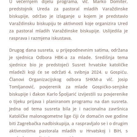
U večernjem dijelu programa, vlč. Marko Domiter,
predstojnik Ureda za pastoral mladih Varaždinske
biskupije, održao je izlaganje u kojem je predstavio
Varaždinsku biskupiju te aktivnosti koje organizira Ured
za pastoral mladih Varaždinske biskupije. Uslijedila je
rasprava i razmjena iskustava.
Drugog dana susreta, u prijepodnevnim satima, održana
je sjednica Odbora HBK-a za mlade. Središnja tema
sjednice bio je predstojeći Susret hrvatske katoličke
mladeži koji će se održati 4. svibnja 2024. u Gospiću.
Članovi Organizacijskog odbora SHKM-a vlč. Josip
Tomljanović, povjerenik za mlade Gospićko-senjske
biskupije i đakon Karlo Špoljarić izvijestili su povjerenike
o tijeku prijava i planiranom programu na dan susreta.
Jedna od tema susreta bila je i nacionalna završnica
Katoličke malonogometne lige čiji će domaćin ove godine
biti Zagrebačka nadbiskupija, a raspravljalo se i o drugim
aktivnostima pastorala mladih u Hrvatskoj i BiH, s