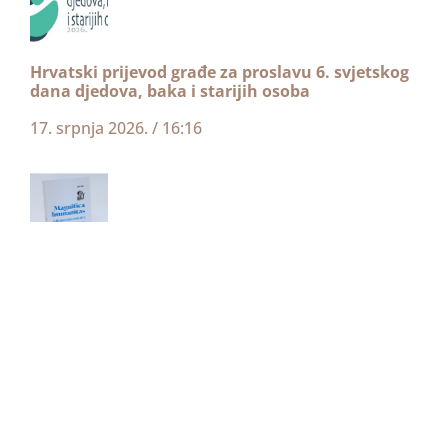
Hrvatski prijevod građe za proslavu 6. svjetskog
dana djedova, baka i starijih osoba
17. srpnja 2026.
16:16
Prijevod enciklike “Magnifica humanitas” na
mrežnoj stranici HBK-a
1. srpnja 2026.
19:42