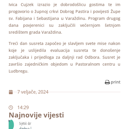
Ivica Cujzek izrazio je dobrodošlicu gostima te im
progovorio o župnoj crkvi Dobrog Pastira i povijesti Župe
sv. Fabijana i Sebastijana u Varaždinu. Program drugog
dana povjerenici su zaključili večernjom šetnjom
središtem grada Varaždina.
Treći dan susreta započeo je slavljem svete mise nakon
koje je uslijedila evaluacija susreta te donošenje
zaključaka i prijedloga za daljnji rad Odbora. Susret je
završio zajedničkim objedom u Pastoralnom centru u
Ludbregu.
print
7 veljače, 2024
14:29
Najnovije vijesti