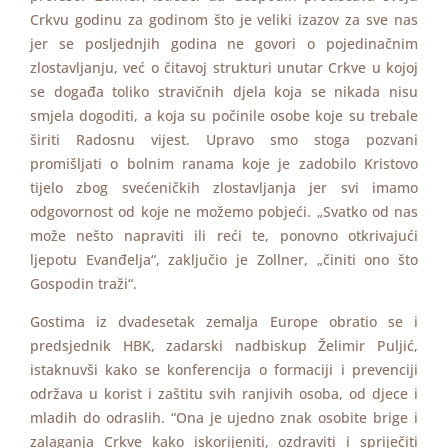
Crkvu godinu za godinom što je veliki izazov za sve nas
jer se posljednjih godina ne govori o pojedinačnim
zlostavljanju, već o čitavoj strukturi unutar Crkve u kojoj
se događa toliko stravičnih djela koja se nikada nisu
smjela dogoditi, a koja su počinile osobe koje su trebale
širiti Radosnu vijest. Upravo smo stoga pozvani
promišljati o bolnim ranama koje je zadobilo Kristovo
tijelo zbog svećeničkih zlostavljanja jer svi imamo
odgovornost od koje ne možemo pobjeći. „Svatko od nas
može nešto napraviti ili reći te, ponovno otkrivajući
ljepotu Evanđelja“, zaključio je Zollner, „činiti ono što
Gospodin traži“.
Gostima iz dvadesetak zemalja Europe obratio se i
predsjednik HBK, zadarski nadbiskup Želimir Puljić,
istaknuvši kako se konferencija o formaciji i prevenciji
održava u korist i zaštitu svih ranjivih osoba, od djece i
mladih do odraslih. “Ona je ujedno znak osobite brige i
zalaganja Crkve kako iskorijeniti, ozdraviti i spriječiti