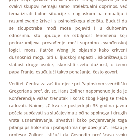
ovakvi skupovi nemaju samo intelektualni doprinos, već
tematizirati bolne situacije s naglaskom na empatiju i
razumijevanje žrtve i s psihološkoga gledišta. Budući da
se zloupotreba moći može pojaviti i u duhovnim
odnosima, što upućuje na ozbiljnost fenomena koji
podrazumijeva provođenje moći suprotno evanđeoskoj
logici, mons. Patrón Wong je objasnio kako crkveni
dužnosnici mogu biti u ljudskoj napasti , iskorištavajući
slabost druge osobe, iskoristiti svetu dužnost, o čemu
papa Franjo, osuđujući takvo ponašanje, često govori.
Voditelj Centra za zaštitu djece pri Papinskom sveučilištu
Gregoriana prof. dr. sc. Hans Zollner napomenuo je da je
Konferencija važan trenutak i korak zbog kojeg se treba
radovati. Naime, „Crkva se posljednjih 35 godina javno
počela suočavati sa slučajevima zločina spolnoga i drugih
vrsta uznemiravanja, shvativši kako povjeravanje toga
pitanja psiholozima i psihijatrima nije dovoljno“, rekao je
profesor Zollner, ističući da Gospodin pročišćava svoju