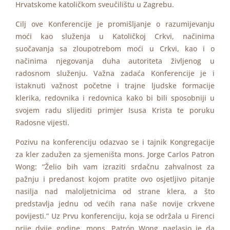
Hrvatskome katoličkom sveučilištu u Zagrebu.
Cilj ove Konferencije je promišljanje o razumijevanju
moći kao služenja u Katoličkoj Crkvi, načinima
suočavanja sa zloupotrebom moći u Crkvi, kao i o
načinima njegovanja duha autoriteta življenog u
radosnom služenju. Važna zadaća Konferencije je i
istaknuti važnost početne i trajne ljudske formacije
klerika, redovnika i redovnica kako bi bili sposobniji u
svojem radu slijediti primjer Isusa Krista te poruku
Radosne vijesti.
Pozivu na konferenciju odazvao se i tajnik Kongregacije
za kler zadužen za sjemeništa mons. Jorge Carlos Patron
Wong: “Želio bih vam izraziti srdačnu zahvalnost za
pažnju i predanost kojom pratite ovo osjetljivo pitanje
nasilja nad maloljetnicima od strane klera, a što
predstavlja jednu od većih rana naše novije crkvene
povijesti.” Uz Prvu konferenciju, koja se održala u Firenci
prije dvije godine, mons. Patrón Wong naglasio je da