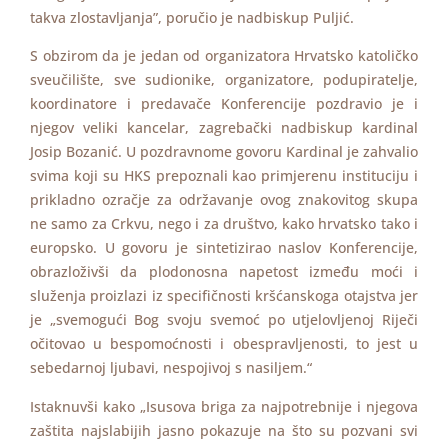
takva zlostavljanja”, poručio je nadbiskup Puljić.
S obzirom da je jedan od organizatora Hrvatsko katoličko
sveučilište, sve sudionike, organizatore, podupiratelje,
koordinatore i predavače Konferencije pozdravio je i
njegov veliki kancelar, zagrebački nadbiskup kardinal
Josip Bozanić. U pozdravnome govoru Kardinal je zahvalio
svima koji su HKS prepoznali kao primjerenu instituciju i
prikladno ozračje za održavanje ovog znakovitog skupa
ne samo za Crkvu, nego i za društvo, kako hrvatsko tako i
europsko. U govoru je sintetizirao naslov Konferencije,
obrazloživši da plodonosna napetost između moći i
služenja proizlazi iz specifičnosti kršćanskoga otajstva jer
je „svemogući Bog svoju svemoć po utjelovljenoj Riječi
očitovao u bespomoćnosti i obespravljenosti, to jest u
sebedarnoj ljubavi, nespojivoj s nasiljem.“
Istaknuvši kako „Isusova briga za najpotrebnije i njegova
zaštita najslabijih jasno pokazuje na što su pozvani svi