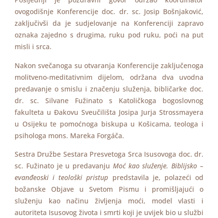
ovogodišnje Konferencije doc. dr. sc. Josip Bošnjaković,
zaključivši da je sudjelovanje na Konferenciji zapravo
oznaka zajedno s drugima, ruku pod ruku, poći na put
misli i srca.
Nakon svečanoga su otvaranja Konferencije zaključenoga
molitveno-meditativnim dijelom, održana dva uvodna
predavanje o smislu i značenju služenja, bibličarke doc.
dr. sc. Silvane Fužinato s Katoličkoga bogoslovnog
fakulteta u Đakovu Sveučilišta Josipa Jurja Strossmayera
u Osijeku te pomoćnoga biskupa u Košicama, teologa i
psihologa mons. Mareka Forgáča.
Sestra Družbe Sestara Presvetoga Srca Isusovoga doc. dr.
sc. Fužinato je u predavanju
Moć kao služenje. Biblijsko –
evanđeoski i teološki pristup
predstavila je, polazeći od
božanske Objave u Svetom Pismu i promišljajući o
služenju kao načinu življenja moći, model vlasti i
autoriteta Isusovog života i smrti koji je uvijek bio u službi