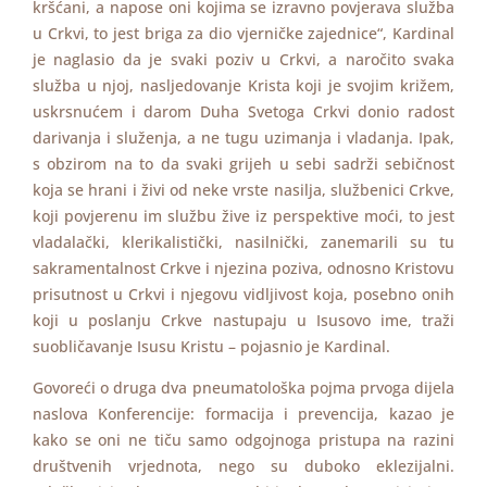
kršćani, a napose oni kojima se izravno povjerava služba
u Crkvi, to jest briga za dio vjerničke zajednice“, Kardinal
je naglasio da je svaki poziv u Crkvi, a naročito svaka
služba u njoj, nasljedovanje Krista koji je svojim križem,
uskrsnućem i darom Duha Svetoga Crkvi donio radost
darivanja i služenja, a ne tugu uzimanja i vladanja. Ipak,
s obzirom na to da svaki grijeh u sebi sadrži sebičnost
koja se hrani i živi od neke vrste nasilja, službenici Crkve,
koji povjerenu im službu žive iz perspektive moći, to jest
vladalački, klerikalistički, nasilnički, zanemarili su tu
sakramentalnost Crkve i njezina poziva, odnosno Kristovu
prisutnost u Crkvi i njegovu vidljivost koja, posebno onih
koji u poslanju Crkve nastupaju u Isusovo ime, traži
suobličavanje Isusu Kristu – pojasnio je Kardinal.
Govoreći o druga dva pneumatološka pojma prvoga dijela
naslova Konferencije: formacija i prevencija, kazao je
kako se oni ne tiču samo odgojnoga pristupa na razini
društvenih vrjednota, nego su duboko eklezijalni.