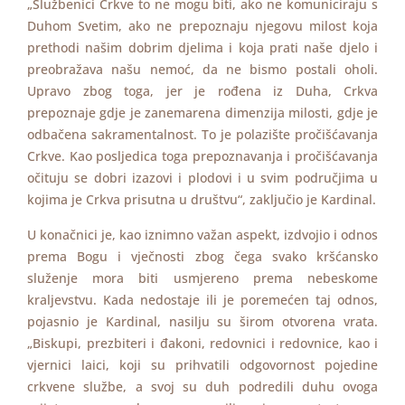
„Službenici Crkve to ne mogu biti, ako ne komuniciraju s
Duhom Svetim, ako ne prepoznaju njegovu milost koja
prethodi našim dobrim djelima i koja prati naše djelo i
preobražava našu nemoć, da ne bismo postali oholi.
Upravo zbog toga, jer je rođena iz Duha, Crkva
prepoznaje gdje je zanemarena dimenzija milosti, gdje je
odbačena sakramentalnost. To je polazište pročišćavanja
Crkve. Kao posljedica toga prepoznavanja i pročišćavanja
očituju se dobri izazovi i plodovi i u svim područjima u
kojima je Crkva prisutna u društvu“, zaključio je Kardinal.
U konačnici je, kao iznimno važan aspekt, izdvojio i odnos
prema Bogu i vječnosti zbog čega svako kršćansko
služenje mora biti usmjereno prema nebeskome
kraljevstvu. Kada nedostaje ili je poremećen taj odnos,
pojasnio je Kardinal, nasilju su širom otvorena vrata.
„Biskupi, prezbiteri i đakoni, redovnici i redovnice, kao i
vjernici laici, koji su prihvatili odgovornost pojedine
crkvene službe, a svoj su duh podredili duhu ovoga