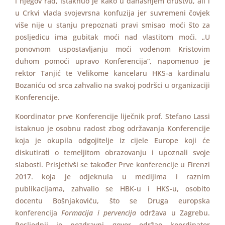
i njegov rad, istaknuo je kako u današnjem društvu, ali i
u Crkvi vlada svojevrsna konfuzija jer suvremeni čovjek
više nije u stanju prepoznati pravi smisao moći što za
posljedicu ima gubitak moći nad vlastitom moći. „U
ponovnom uspostavljanju moći vođenom Kristovim
duhom pomoći upravo Konferencija“, napomenuo je
rektor Tanjić te Velikome kancelaru HKS-a kardinalu
Bozaniću od srca zahvalio na svakoj podršci u organizaciji
Konferencije.
Koordinator prve Konferencije liječnik prof. Stefano Lassi
istaknuo je osobnu radost zbog održavanja Konferencije
koja je okupila odgojitelje iz cijele Europe koji će
diskutirati o temeljitom obrazovanju i upoznali svoje
slabosti. Prisjetivši se također Prve konferencije u Firenzi
2017. koja je odjeknula u medijima i raznim
publikacijama, zahvalio se HBK-u i HKS-u, osobito
docentu Bošnjakoviću, što se Druga europska
konferencija
Formacija i pervencija
održava u Zagrebu.
Posljednji je pozdravni govor održao koordinator