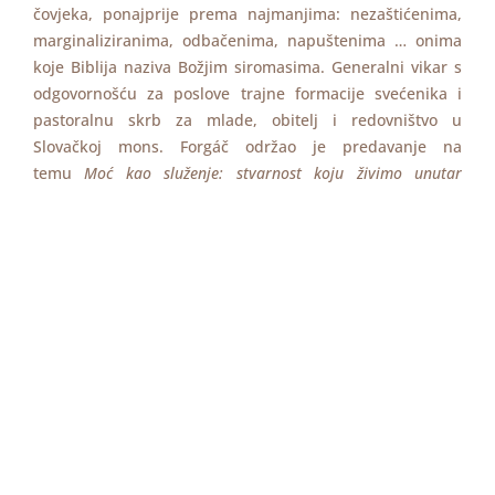
čovjeka, ponajprije prema najmanjima: nezaštićenima,
marginaliziranima, odbačenima, napuštenima … onima
koje Biblija naziva Božjim siromasima. Generalni vikar s
odgovornošću za poslove trajne formacije svećenika i
pastoralnu skrb za mlade, obitelj i redovništvo u
Slovačkoj mons. Forgáč održao je predavanje na
temu
Moć kao služenje: stvarnost koju živimo unutar
Crkvenih struktura
, istaknuvši tri negativne činjenice
vezane uz autoritet i Crkvene strukture: ambicije,
narcizam i sklonost kontroliranju, te za njihovo
sprječavanje predložio usmjeravanje na zdravu i zrelu
osobnost i intenzivnu komunikaciju s milošću Božjom.
Druženje sudionika nastavljeno je na prijemu
dobrodošlice.
Konferencija u Zagrebu svoje temelje ima u zaključcima
Prve europske konferencije Formacija svećenika i
prevencija seksualnog zlostavljanja maloljetnih koja je