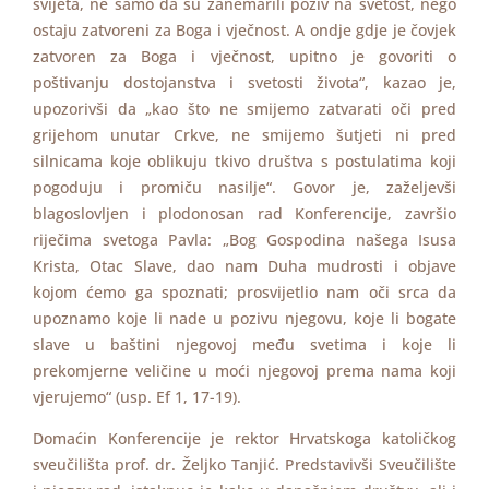
svijeta, ne samo da su zanemarili poziv na svetost, nego
ostaju zatvoreni za Boga i vječnost. A ondje gdje je čovjek
zatvoren za Boga i vječnost, upitno je govoriti o
poštivanju dostojanstva i svetosti života“, kazao je,
upozorivši da „kao što ne smijemo zatvarati oči pred
grijehom unutar Crkve, ne smijemo šutjeti ni pred
silnicama koje oblikuju tkivo društva s postulatima koji
pogoduju i promiču nasilje“. Govor je, zaželjevši
blagoslovljen i plodonosan rad Konferencije, završio
riječima svetoga Pavla: „Bog Gospodina našega Isusa
Krista, Otac Slave, dao nam Duha mudrosti i objave
kojom ćemo ga spoznati; prosvijetlio nam oči srca da
upoznamo koje li nade u pozivu njegovu, koje li bogate
slave u baštini njegovoj među svetima i koje li
prekomjerne veličine u moći njegovoj prema nama koji
vjerujemo“ (usp. Ef 1, 17-19).
Domaćin Konferencije je rektor Hrvatskoga katoličkog
sveučilišta prof. dr. Željko Tanjić. Predstavivši Sveučilište