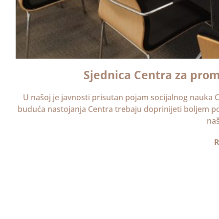
Sjednica Centra za prom
U našoj je javnosti prisutan pojam socijalnog nauka C
buduća nastojanja Centra trebaju doprinijeti boljem p
na
R