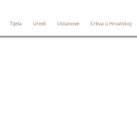
Tijela
Uredi
Ustanove
Crkva u Hrvatskoj
Službena stranica