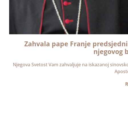
Zahvala pape Franje predsjednik
njegovog b
Njegova Svetost Vam zahvaljuje na iskazanoj sinovsko
Aposto
R