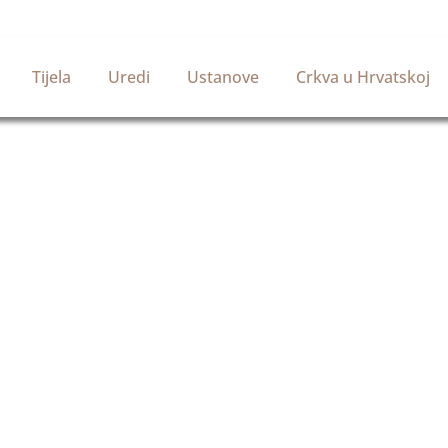
Tijela
Uredi
Ustanove
Crkva u Hrvatskoj
Službena stranica