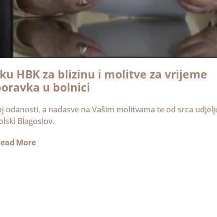
u HBK za blizinu i molitve za vrijeme
oravka u bolnici
j odanosti, a nadasve na Vašim molitvama te od srca udjelj
lski Blagoslov.
ead More