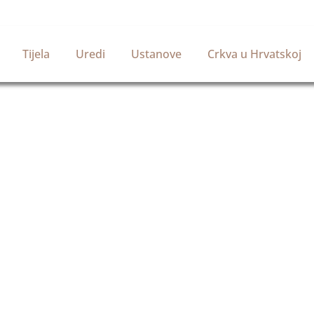
Tijela
Uredi
Ustanove
Crkva u Hrvatskoj
Službena stranica