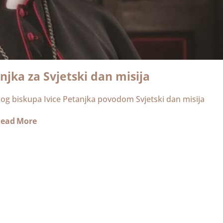
jka za Svjetski dan misija
kog biskupa Ivice Petanjka povodom Svjetski dan misija
ead More