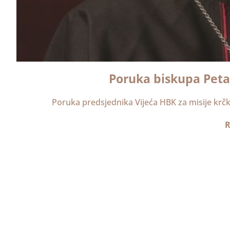
Poruka biskupa Petan
Poruka predsjednika Vijeća HBK za misije krč
R