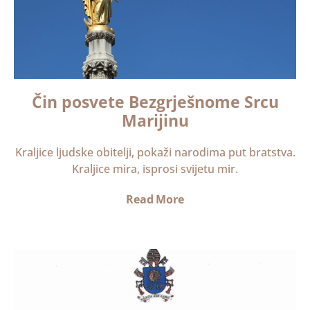
Čin posvete Bezgrješnome Srcu
Marijinu
Kraljice ljudske obitelji, pokaži narodima put bratstva.
Kraljice mira, isprosi svijetu mir.
Read More