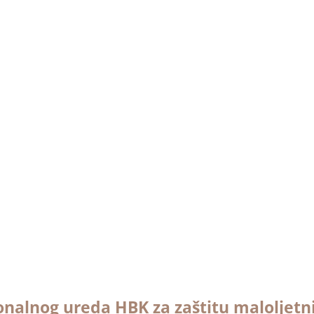
: 8 prosinca, 
ionalnog ureda HBK za zaštitu maloljetn