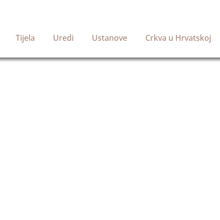
Tijela
Uredi
Ustanove
Crkva u Hrvatskoj
Službena stranica