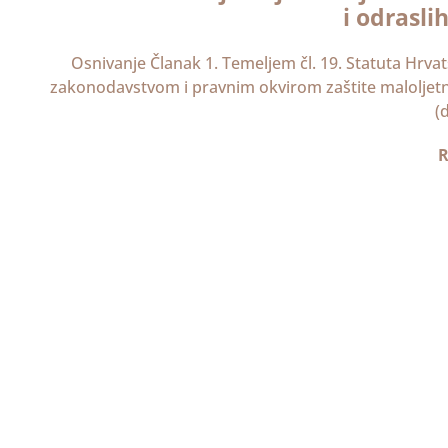
i odrasli
Osnivanje Članak 1. Temeljem čl. 19. Statuta Hrv
zakonodavstvom i pravnim okvirom zaštite maloljetni
(
R