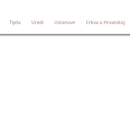
Tijela
Uredi
Ustanove
Crkva u Hrvatskoj
Službena stranica