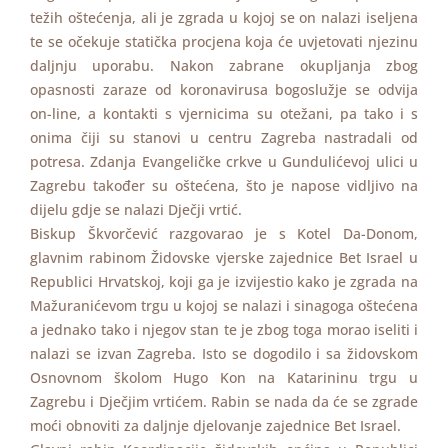
težih oštećenja, ali je zgrada u kojoj se on nalazi iseljena
te se očekuje statička procjena koja će uvjetovati njezinu
daljnju uporabu. Nakon zabrane okupljanja zbog
opasnosti zaraze od koronavirusa bogoslužje se odvija
on-line, a kontakti s vjernicima su otežani, pa tako i s
onima čiji su stanovi u centru Zagreba nastradali od
potresa. Zdanja Evangeličke crkve u Gundulićevoj ulici u
Zagrebu također su oštećena, što je napose vidljivo na
dijelu gdje se nalazi Dječji vrtić.
Biskup Škvorčević razgovarao je s Kotel Da-Donom,
glavnim rabinom Židovske vjerske zajednice Bet Israel u
Republici Hrvatskoj, koji ga je izvijestio kako je zgrada na
Mažuranićevom trgu u kojoj se nalazi i sinagoga oštećena
a jednako tako i njegov stan te je zbog toga morao iseliti i
nalazi se izvan Zagreba. Isto se dogodilo i sa židovskom
Osnovnom školom Hugo Kon na Katarininu trgu u
Zagrebu i Dječjim vrtićem. Rabin se nada da će se zgrade
moći obnoviti za daljnje djelovanje zajednice Bet Israel.