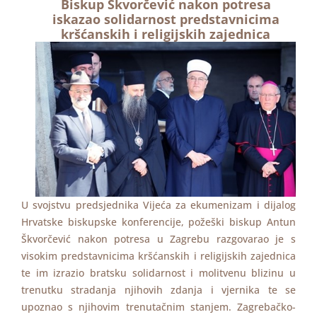
Biskup Škvorčević nakon potresa
iskazao solidarnost predstavnicima
kršćanskih i religijskih zajednica
U svojstvu predsjednika Vijeća za ekumenizam i dijalog
Hrvatske biskupske konferencije, požeški biskup Antun
Škvorčević nakon potresa u Zagrebu razgovarao je s
visokim predstavnicima kršćanskih i religijskih zajednica
te im izrazio bratsku solidarnost i molitvenu blizinu u
trenutku stradanja njihovih zdanja i vjernika te se
upoznao s njihovim trenutačnim stanjem. Zagrebačko-