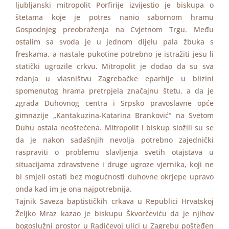
ljubljanski mitropolit Porfirije izvijestio je biskupa o
štetama koje je potres nanio sabornom hramu
Gospodnjeg preobraženja na Cvjetnom Trgu. Među
ostalim sa svoda je u jednom dijelu pala žbuka s
freskama, a nastale pukotine potrebno je istražiti jesu li
statički ugrozile crkvu. Mitropolit je dodao da su sva
zdanja u vlasništvu Zagrebačke eparhije u blizini
spomenutog hrama pretrpjela značajnu štetu, a da je
zgrada Duhovnog centra i Srpsko pravoslavne opće
gimnazije „Kantakuzina-Katarina Branković“ na Svetom
Duhu ostala neoštećena. Mitropolit i biskup složili su se
da je nakon sadašnjih nevolja potrebno zajednički
raspraviti o problemu slavljenja svetih otajstava u
situacijama zdravstvene i druge ugroze vjernika, koji ne
bi smjeli ostati bez mogućnosti duhovne okrjepe upravo
onda kad im je ona najpotrebnija.
Tajnik Saveza baptističkih crkava u Republici Hrvatskoj
Željko Mraz kazao je biskupu Škvorčeviću da je njihov
bogoslužni prostor u Radićevoj ulici u Zagrebu pošteđen