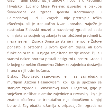
Glavni rabin Koordinacije židovskih općina u Republici
Hrvatskoj, Luciano Moše Prelević izvijestio je biskupa
Škvorčevića da zgrada sjedišta Koordinacije u
Palmotićevoj ulici u Zagrebu nije pretrpjela teška
oštećenja, ali je trenutačno izvan uporabe. Najteže je
nastradao Židovski muzej u navedenoj zgradi od pada
dimnjaka sa susjednog zdanja te su izložbeni predmeti iz
njega iseljeni. Zgrada Doma za starije i nemoćne Židove
ponešto je oštećena u svom gornjem dijelu, ali Dom
funkcionira te su u njega smještene starije osobe, čiji su
stanovi nakon potresa postali nesigurni u centru Grada i
iz kojeg se nekim članovima Židovske zajednica dostavlja
hrana u njihovim kućama.
Biskup Škvorčević razgovarao je i sa zagrebačkim
muftijom Azizom Hasanovićem, koji ga je upoznao sa
stanjem zgrade u Tomašićevoj ulici u Zagrebu, gdje je
smješten Mešihat Islamske zajednice u Hrvatskoj, koja je
znatno oštećena te trenutačno nije dopušteno u njoj
boraviti. Zagrebačka džamija s pripadajućim zgradama