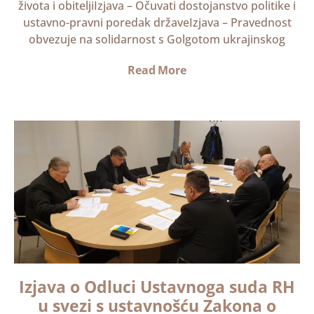
života i obiteljiIzjava – Očuvati dostojanstvo politike i
ustavno-pravni poredak državeIzjava – Pravednost
obvezuje na solidarnost s Golgotom ukrajinskog
Read More
Izjava o Odluci Ustavnoga suda RH
u svezi s ustavnošću Zakona o