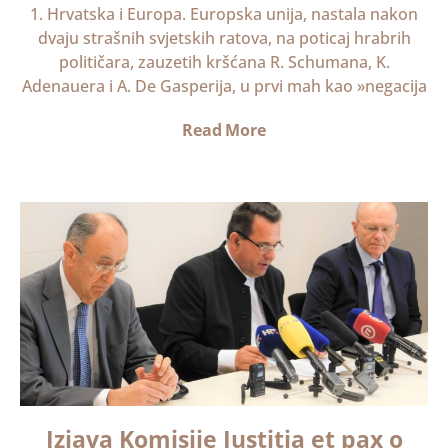
1. Hrvatska i Europa. Europska unija, nastala nakon
dvaju strašnih svjetskih ratova, na poticaj hrabrih
političara, zauzetih kršćana R. Schumana, K.
Adenauera i A. De Gasperija, u prvi mah kao »negacija
Read More
Izjava Komisije Iustitia et pax o