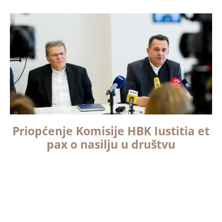
Priopćenje Komisije HBK Iustitia et
pax o nasilju u društvu
Komisija oštro osuđuje svaki oblik govora mržnje i
nasilnog ponašanja jer je to ne samo u potpunoj
suprotnosti s općeljudskom uljudbenošću i
poštivanjem dostojanstva svake ljudske osobe, nego i
nespojivo s kršćanskom vjerom te evanđeoskom