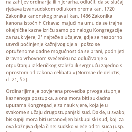
na zahtjev ordinarija ili hijerarha, odlučiti da se slučaj
rješava izvansudskom odlukom prema kan. 1720
Zakonika kanonskog prava i kan. 1486 Zakonika
kanona istočnih Crkava; imajući na umu da se trajne
okajničke kazne izriču samo po nalogu Kongregacije
za nauk vjere; 2° najteže slučajeve, gdje se nesporno
utvrdi počinjenje kažnjivog djela i pošto se
optuženome dadne mogućnost da se brani, podnijeti
izravno vrhovnom svećeniku na odlučivanje o
otpuštanju iz kleričkog staleža ili svrgnuću zajedno s
oprostom od zakona celibata.« (Normae de delictis,
cl. 21, § 2).
Ordinarijima je povjerena provedba prvoga stupnja
kaznenoga postupka, a ona mora biti sukladna
uputama Kongregacije za nauk vjere, koja je u
svakome slučaju drugostupanjski sud. Dakle, u svakoj
biskupiji mora biti ustanovljen biskupijski sud, koji za
ova kažnjiva djela čine: sudsko vijeće od tri suca (usp.