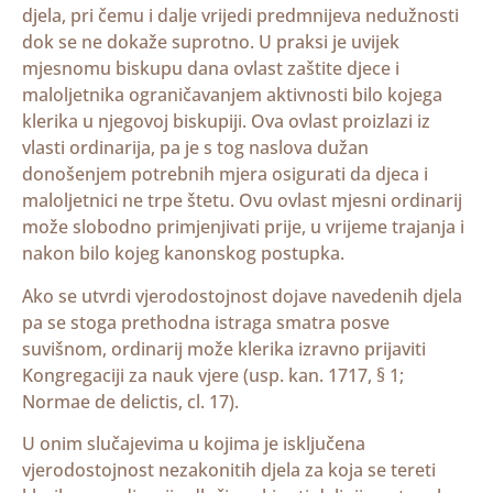
djela, pri čemu i dalje vrijedi predmnijeva nedužnosti
dok se ne dokaže suprotno. U praksi je uvijek
mjesnomu biskupu dana ovlast zaštite djece i
maloljetnika ograničavanjem aktivnosti bilo kojega
klerika u njegovoj biskupiji. Ova ovlast proizlazi iz
vlasti ordinarija, pa je s tog naslova dužan
donošenjem potrebnih mjera osigurati da djeca i
maloljetnici ne trpe štetu. Ovu ovlast mjesni ordinarij
može slobodno primjenjivati prije, u vrijeme trajanja i
nakon bilo kojeg kanonskog postupka.
Ako se utvrdi vjerodostojnost dojave navedenih djela
pa se stoga prethodna istraga smatra posve
suvišnom, ordinarij može klerika izravno prijaviti
Kongregaciji za nauk vjere (usp. kan. 1717, § 1;
Normae de delictis, cl. 17).
U onim slučajevima u kojima je isključena
vjerodostojnost nezakonitih djela za koja se tereti