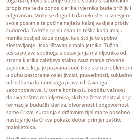
toga da njihovo služenje bude u skladu s kanonskim
propisima te da odnos klerika i vjernika bude brižljiv i
odgovoran. Može se dogoditi da neki klerici iznevjere
svoje poslanje te počine najteža kažnjiva djela protiv
ćudoređa. Ta kršenja su osobito teška kada imaju
nemile posljedice za druge, kao što je to spolno
zlostavljanje i iskorištavanje maloljetnika. Tužna i
teška pojava spolnoga zlostavljanja maloljetnika od
strane klerika zahtijeva stalno zauzimanje crkvene
zajednice, koja je pozvana suočiti se s tim problemom
u duhu pastoralne osjetljivosti, pravednosti, sukladno
odredbama kanonskoga prava i državnoga
zakonodavstva. U tome kontekstu osobitu važnost
dobiva zaštita maloljetnika, skrb za žrtve zlostavljanja,
formacija budućih klerika, otvorenost i odgovornost
same Crkve, suradnja s državnim tijelima te posebno
nastojanje da Crkva pokaže dobar primjer zaštite
maloljetnika.