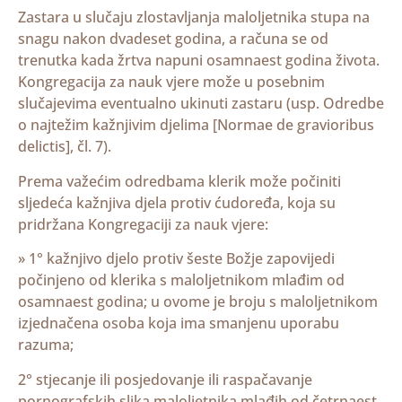
Zastara u slučaju zlostavljanja maloljetnika stupa na
snagu nakon dvadeset godina, a računa se od
trenutka kada žrtva napuni osamnaest godina života.
Kongregacija za nauk vjere može u posebnim
slučajevima eventualno ukinuti zastaru (usp. Odredbe
o najtežim kažnjivim djelima [Normae de gravioribus
delictis], čl. 7).
Prema važećim odredbama klerik može počiniti
sljedeća kažnjiva djela protiv ćudoređa, koja su
pridržana Kongregaciji za nauk vjere:
» 1° kažnjivo djelo protiv šeste Božje zapovijedi
počinjeno od klerika s maloljetnikom mlađim od
osamnaest godina; u ovome je broju s maloljetnikom
izjednačena osoba koja ima smanjenu uporabu
razuma;
2° stjecanje ili posjedovanje ili raspačavanje
pornografskih slika maloljetnika mlađih od četrnaest