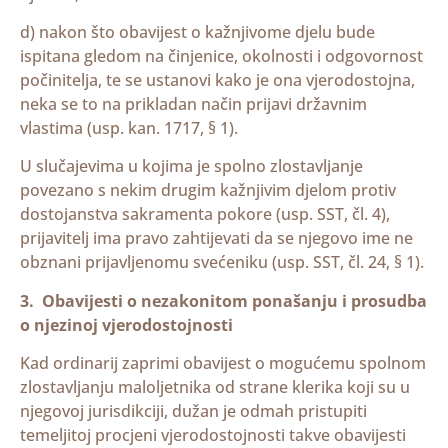
d) nakon što obavijest o kažnjivome djelu bude
ispitana gledom na činjenice, okolnosti i odgovornost
počinitelja, te se ustanovi kako je ona vjerodostojna,
neka se to na prikladan način prijavi državnim
vlastima (usp. kan. 1717, § 1).
U slučajevima u kojima je spolno zlostavljanje
povezano s nekim drugim kažnjivim djelom protiv
dostojanstva sakramenta pokore (usp. SST, čl. 4),
prijavitelj ima pravo zahtijevati da se njegovo ime ne
obznani prijavljenomu svećeniku (usp. SST, čl. 24, § 1).
3. Obavijesti o nezakonitom ponašanju i prosudba
o njezinoj vjerodostojnosti
Kad ordinarij zaprimi obavijest o mogućemu spolnom
zlostavljanju maloljetnika od strane klerika koji su u
njegovoj jurisdikciji, dužan je odmah pristupiti
temeljitoj procjeni vjerodostojnosti takve obavijesti