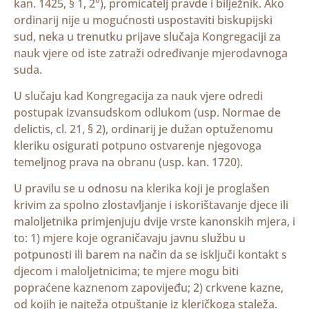
kan. 1425, § 1, 2°), promicatelj pravde i bilježnik. Ako
ordinarij nije u mogućnosti uspostaviti biskupijski
sud, neka u trenutku prijave slučaja Kongregaciji za
nauk vjere od iste zatraži određivanje mjerodavnoga
suda.
U slučaju kad Kongregacija za nauk vjere odredi
postupak izvansudskom odlukom (usp. Normae de
delictis, cl. 21, § 2), ordinarij je dužan optuženomu
kleriku osigurati potpuno ostvarenje njegovoga
temeljnog prava na obranu (usp. kan. 1720).
U pravilu se u odnosu na klerika koji je proglašen
krivim za spolno zlostavljanje i iskorištavanje djece ili
maloljetnika primjenjuju dvije vrste kanonskih mjera, i
to: 1) mjere koje ograničavaju javnu službu u
potpunosti ili barem na način da se isključi kontakt s
djecom i maloljetnicima; te mjere mogu biti
popraćene kaznenom zapovijeđu; 2) crkvene kazne,
od kojih je najteža otpuštanje iz kleričkoga staleža.