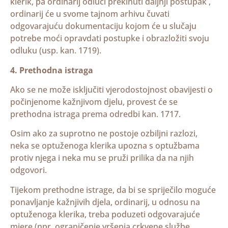
klerik, pa ordinarij odluči prekinuti daljnji postupak ,
ordinarij će u svome tajnom arhivu čuvati
odgovarajuću dokumentaciju kojom će u slučaju
potrebe moći opravdati postupke i obrazložiti svoju
odluku (usp. kan. 1719).
4. Prethodna istraga
Ako se ne može isključiti vjerodostojnost obavijesti o
počinjenome kažnjivom djelu, provest će se
prethodna istraga prema odredbi kan. 1717.
Osim ako za suprotno ne postoje ozbiljni razlozi,
neka se optuženoga klerika upozna s optužbama
protiv njega i neka mu se pruži prilika da na njih
odgovori.
Tijekom prethodne istrage, da bi se spriječilo moguće
ponavljanje kažnjivih djela, ordinarij, u odnosu na
optuženoga klerika, treba poduzeti odgovarajuće
mjere (npr. ograničenje vršenja crkvene službe,