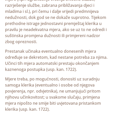
razrješenje službe, zabrana približavanja djeci i
mladima i sl.), pri čemu i dalje vrijedi predmnijeva
nedužnosti, dok god se ne dokaže suprotno. Tijekom
prethodne istrage jednostavni premještaj klerika u
pravilu je neadekvatna mjera, ako se uz to ne odredi i
suštinska promjena dužnosti ili primjereni nadzor
zbog opreznosti.
Prestanak učinaka eventualno donesenih mjera
određuje se dekretom, kad nestane potreba za njima.
Učinci tih mjera automatski prestaju okončanjem
kaznenoga postupka (usp. kan. 1722).
Mjere treba, po mogućnosti, donositi uz suradnju
samoga klerika (eventualno i osobe od njegova
povjerenja, npr. odvjetnika), ne umanjujući pritom
njihovu učinkovitost; u svakome slučaju, primjena
mjera nipošto ne smije biti uvjetovana pristankom
klerika (usp. kan. 1722).