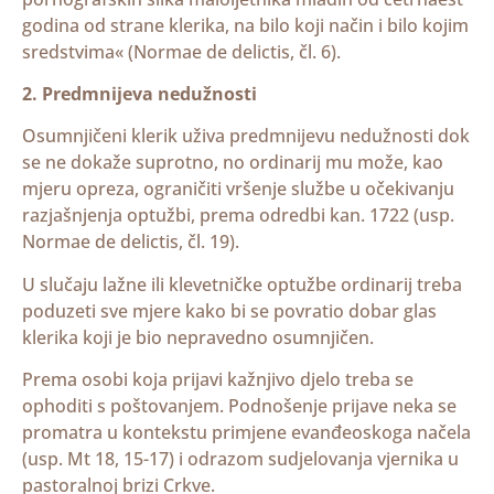
godina od strane klerika, na bilo koji način i bilo kojim
sredstvima« (Normae de delictis, čl. 6).
2. Predmnijeva nedužnosti
Osumnjičeni klerik uživa predmnijevu nedužnosti dok
se ne dokaže suprotno, no ordinarij mu može, kao
mjeru opreza, ograničiti vršenje službe u očekivanju
razjašnjenja optužbi, prema odredbi kan. 1722 (usp.
Normae de delictis, čl. 19).
U slučaju lažne ili klevetničke optužbe ordinarij treba
poduzeti sve mjere kako bi se povratio dobar glas
klerika koji je bio nepravedno osumnjičen.
Prema osobi koja prijavi kažnjivo djelo treba se
ophoditi s poštovanjem. Podnošenje prijave neka se
promatra u kontekstu primjene evanđeoskoga načela
(usp. Mt 18, 15-17) i odrazom sudjelovanja vjernika u
pastoralnoj brizi Crkve.