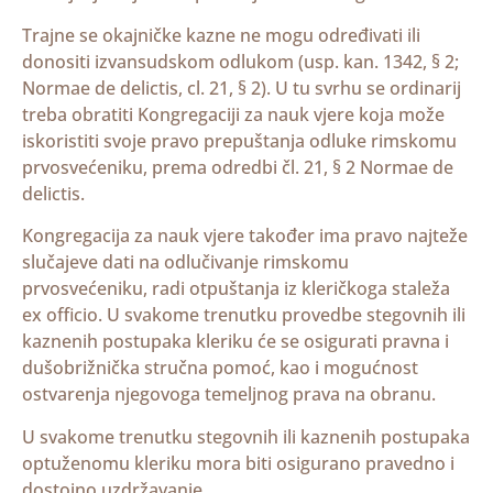
Trajne se okajničke kazne ne mogu određivati ili
donositi izvansudskom odlukom (usp. kan. 1342, § 2;
Normae de delictis, cl. 21, § 2). U tu svrhu se ordinarij
treba obratiti Kongregaciji za nauk vjere koja može
iskoristiti svoje pravo prepuštanja odluke rimskomu
prvosvećeniku, prema odredbi čl. 21, § 2 Normae de
delictis.
Kongregacija za nauk vjere također ima pravo najteže
slučajeve dati na odlučivanje rimskomu
prvosvećeniku, radi otpuštanja iz kleričkoga staleža
ex officio. U svakome trenutku provedbe stegovnih ili
kaznenih postupaka kleriku će se osigurati pravna i
dušobrižnička stručna pomoć, kao i mogućnost
ostvarenja njegovoga temeljnog prava na obranu.
U svakome trenutku stegovnih ili kaznenih postupaka
optuženomu kleriku mora biti osigurano pravedno i
dostojno uzdržavanje.