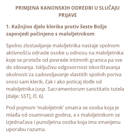
PRIMJENA KANONSKIH ODREDBI U SLUČAJU
PRIJAVE
1. Kažnjivo djelo klerika protiv šeste Božje
zapovjedi počinjeno s maloljetnikom
Spolno zlostavljanje maloljetnika nastaje spolnom
aktivnošću odrasle osobe u odnosu na maloljetnika
koje se proteže od povrede intimnih granica pa sve
do silovanja. Isključivu odgovornost iskorištavanja
okolnosti za zadovoljavanje vlastitih spolnih poriva
snosi sam klerik, čak i ako poticaj dođe od
maloljetnika (usp. Sacramentorum sanctitatis tutela
[dalje: SST], čl. 6).
Pod pojmom ‘maloljetnik’ smatra se osoba koja je
mlađa od osamnaest godina, a s maloljetnikom se
izjednačava i punoljetna osoba koja ima smanjenu
uporabu razuma.