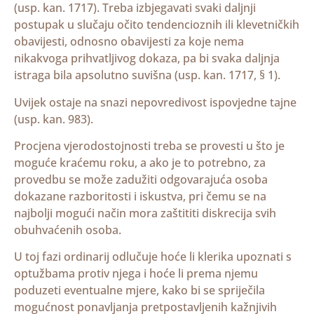
(usp. kan. 1717). Treba izbjegavati svaki daljnji
postupak u slučaju očito tendencioznih ili klevetničkih
obavijesti, odnosno obavijesti za koje nema
nikakvoga prihvatljivog dokaza, pa bi svaka daljnja
istraga bila apsolutno suvišna (usp. kan. 1717, § 1).
Uvijek ostaje na snazi nepovredivost ispovjedne tajne
(usp. kan. 983).
Procjena vjerodostojnosti treba se provesti u što je
moguće kraćemu roku, a ako je to potrebno, za
provedbu se može zadužiti odgovarajuća osoba
dokazane razboritosti i iskustva, pri čemu se na
najbolji mogući način mora zaštititi diskrecija svih
obuhvaćenih osoba.
U toj fazi ordinarij odlučuje hoće li klerika upoznati s
optužbama protiv njega i hoće li prema njemu
poduzeti eventualne mjere, kako bi se spriječila
mogućnost ponavljanja pretpostavljenih kažnjivih