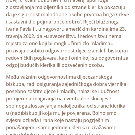
Noviji crkveni dokumenti u materiji spolnoga
zlostavljanja maloljetnika od strane klerika pokazuju
da je sigurnost malodobne osobe prvotna briga Crkve
i sastavni dio pojma ‘opće dobro’. Riječi blaženoga
Ivana Pavla II. u nagovoru američkim kardinalima 23.
travnja 2002. da »u svećeništvu i redovništvu nema
mjesta za one koji bi mogli učiniti zlo mladima«
prizivaju osobitu odgovornost dijecezanskih biskupa i
redovničkih poglavara, kao i onih koji su odgovorni za
odgoj budućih klerika ili posvećenih osoba.
Među važnim odgovornostima dijecezanskoga
biskupa, radi osiguranja zajedničkoga dobra vjernika i
posebno zaštite djece i mladih, nalazi se i dužnost
primjerena reagiranja na eventualne slučajeve
spolnoga zlostavljanja maloljetnika od strane klerika
u (nad)biskupiji koja mu je povjerena. Bolno smo
svjesni ozljeda i rana koje nastaju pogrješnim
ponašanjem i samo jednoga klerika i izražavamo
svoje duboko suosjećanje sa svim žrtvama.