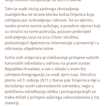
Tako je svaki slučaj spolnoga zlostavljanja
maloljetnika od strane klerika bolna činjenica koja
zahtijeva put ozdravljenja i obnove. Svi su vjernici,
svatko prema svome položaju, a posebno vjernici koji
su stručni na tome području, pozvani pridonijeti
ozdravljenju rana na srcu Crkve i društva,
poduzimajući djelotvorne intervencije u prevenciji i u
otkrivanju objektivne istine.
Svrha ovih smjernica je olakšavanje primjene važećih
kanonskih odredaba u odnosu na pravni sustav
Republike Hrvatske, a sve u skladu s onim što
zahtijeva Kongregacija za nauk vjere (usp. Okružno
pismo od 3. svibnja 2011.). Narav pak Smjernica nije u
donošenju novih zakonodavnih odredaba, nego u
pobližemu određivanju oblika i postupanja kojih se
treba držati u primjeni važećega zakonodavstva u toj
materiji.