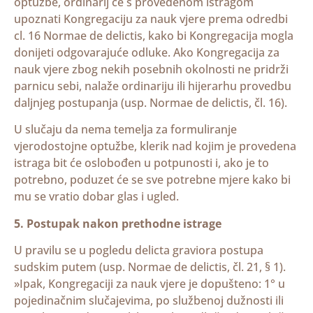
optužbe, ordinarij će s provedenom istragom
upoznati Kongregaciju za nauk vjere prema odredbi
cl. 16 Normae de delictis, kako bi Kongregacija mogla
donijeti odgovarajuće odluke. Ako Kongregacija za
nauk vjere zbog nekih posebnih okolnosti ne pridrži
parnicu sebi, nalaže ordinariju ili hijerarhu provedbu
daljnjeg postupanja (usp. Normae de delictis, čl. 16).
U slučaju da nema temelja za formuliranje
vjerodostojne optužbe, klerik nad kojim je provedena
istraga bit će oslobođen u potpunosti i, ako je to
potrebno, poduzet će se sve potrebne mjere kako bi
mu se vratio dobar glas i ugled.
5. Postupak nakon prethodne istrage
U pravilu se u pogledu delicta graviora postupa
sudskim putem (usp. Normae de delictis, čl. 21, § 1).
»Ipak, Kongregaciji za nauk vjere je dopušteno: 1° u
pojedinačnim slučajevima, po službenoj dužnosti ili