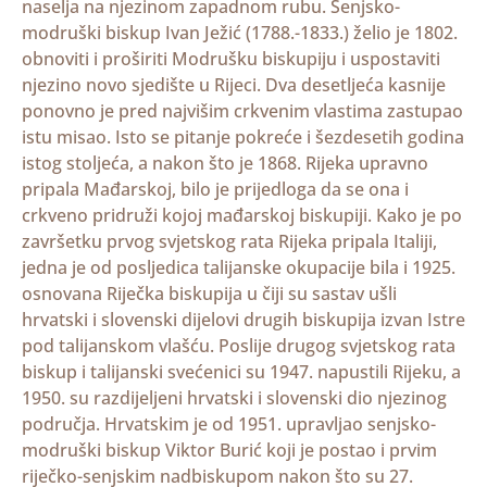
naselja na njezinom zapadnom rubu. Senjsko-
modruški biskup Ivan Ježić (1788.-1833.) želio je 1802.
obnoviti i proširiti Modrušku biskupiju i uspostaviti
njezino novo sjedište u Rijeci. Dva desetljeća kasnije
ponovno je pred najvišim crkvenim vlastima zastupao
istu misao. Isto se pitanje pokreće i šezdesetih godina
istog stoljeća, a nakon što je 1868. Rijeka upravno
pripala Mađarskoj, bilo je prijedloga da se ona i
crkveno pridruži kojoj mađarskoj biskupiji. Kako je po
završetku prvog svjetskog rata Rijeka pripala Italiji,
jedna je od posljedica talijanske okupacije bila i 1925.
osnovana Riječka biskupija u čiji su sastav ušli
hrvatski i slovenski dijelovi drugih biskupija izvan Istre
pod talijanskom vlašću. Poslije drugog svjetskog rata
biskup i talijanski svećenici su 1947. napustili Rijeku, a
1950. su razdijeljeni hrvatski i slovenski dio njezinog
područja. Hrvatskim je od 1951. upravljao senjsko-
modruški biskup Viktor Burić koji je postao i prvim
riječko-senjskim nadbiskupom nakon što su 27.