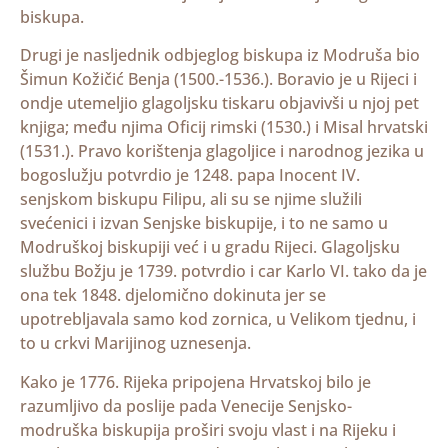
biskupa.
Drugi je nasljednik odbjeglog biskupa iz Modruša bio
Šimun Kožičić Benja (1500.-1536.). Boravio je u Rijeci i
ondje utemeljio glagoljsku tiskaru objavivši u njoj pet
knjiga; među njima Oficij rimski (1530.) i Misal hrvatski
(1531.). Pravo korištenja glagoljice i narodnog jezika u
bogoslužju potvrdio je 1248. papa Inocent IV.
senjskom biskupu Filipu, ali su se njime služili
svećenici i izvan Senjske biskupije, i to ne samo u
Modruškoj biskupiji već i u gradu Rijeci. Glagoljsku
službu Božju je 1739. potvrdio i car Karlo VI. tako da je
ona tek 1848. djelomično dokinuta jer se
upotrebljavala samo kod zornica, u Velikom tjednu, i
to u crkvi Marijinog uznesenja.
Kako je 1776. Rijeka pripojena Hrvatskoj bilo je
razumljivo da poslije pada Venecije Senjsko-
modruška biskupija proširi svoju vlast i na Rijeku i