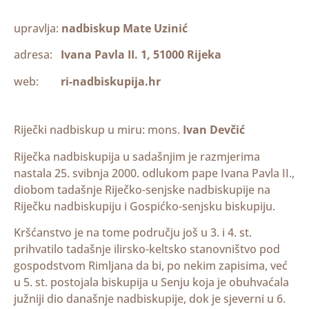
upravlja:
nadbiskup Mate Uzinić
adresa:
Ivana Pavla II. 1, 51000 Rijeka
web:
ri-nadbiskupija.hr
Riječki nadbiskup u miru:
mons.
Ivan Devčić
Riječka nadbiskupija u sadašnjim je razmjerima
nastala 25. svibnja 2000. odlukom pape Ivana Pavla II.,
diobom tadašnje Riječko-senjske nadbiskupije na
Riječku nadbiskupiju i Gospićko-senjsku biskupiju.
Kršćanstvo je na tome području još u 3. i 4. st.
prihvatilo tadašnje ilirsko-keltsko stanovništvo pod
gospodstvom Rimljana da bi, po nekim zapisima, već
u 5. st. postojala biskupija u Senju koja je obuhvaćala
južniji dio današnje nadbiskupije, dok je sjeverni u 6.