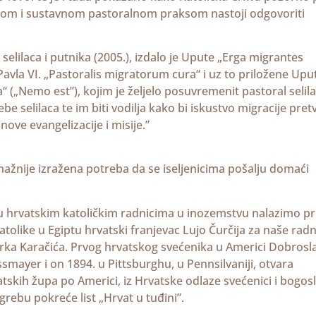
ranom i sustavnom pastoralnom praksom nastoji odgovoriti
selilaca i putnika (2005.), izdalo je Upute „Erga migrantes
Pavla VI. „Pastoralis migratorum cura“ i uz to priložene Upu
 („Nemo est”), kojim je željelo posuvremenit pastoral selila
 selilaca te im biti vodilja kako bi iskustvo migracije pretv
ove evangelizacije i misije.”
snažnije izražena potreba da se iseljenicima pošalju domaći
 hrvatskim katoličkim radnicima u inozemstvu nalazimo pr
atolike u Egiptu hrvatski franjevac Lujo Čurčija za naše rad
ka Karačića. Prvog hrvatskog svećenika u Americi Dobrosl
smayer i on 1894. u Pittsburghu, u Pennsilvaniji, otvara
tskih župa po Americi, iz Hrvatske odlaze svećenici i bogosl
rebu pokreće list „Hrvat u tuđini”.