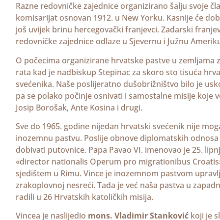
Razne redovničke zajednice organizirano šalju svoje čla
komisarijat osnovan 1912. u New Yorku. Kasnije će dobit
još uvijek brinu hercegovački franjevci. Zadarski franje
redovničke zajednice odlaze u Sjevernu i Južnu Amerik
O počecima organizirane hrvatske pastve u zemljama
rata kad je nadbiskup Stepinac za skoro sto tisuća hr
svećenika. Naše poslijeratno dušobrižništvo bilo je usko 
pa se polako počinje osnivati i samostalne misije koje 
Josip Borošak, Ante Kosina i drugi.
Sve do 1965. godine nijedan hrvatski svećenik nije mo
inozemnu pastvu. Poslije obnove diplomatskih odnosa izm
dobivati putovnice. Papa Pavao VI. imenovao je 25. lipn
«director nationalis Operum pro migrationibus Croatis»
sjedištem u Rimu. Vince je inozemnom pastvom upravlj
zrakoplovnoj nesreći. Tada je već naša pastva u zapadno
radili u 26 Hrvatskih katoličkih misija.
Vincea je naslijedio
mons. Vladimir Stanković
koji je 