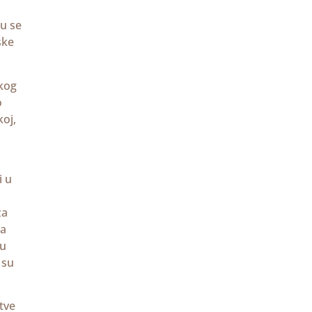
ju se
ske
kog
o
koj,
i u
za
sa
 u
 su
tve