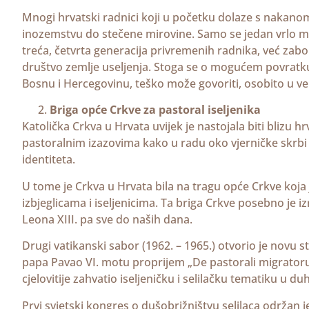
Mnogi hrvatski radnici koji u početku dolaze s nakano
inozemstvu do stečene mirovine. Samo se jedan vrlo ma
treća, četvrta generacija privremenih radnika, već zabora
društvo zemlje useljenja. Stoga se o mogućem povratku
Bosnu i Hercegovinu, teško može govoriti, osobito u v
Briga opće Crkve za pastoral iseljenika
Katolička Crkva u Hrvata uvijek je nastojala biti blizu h
pastoralnim izazovima kako u radu oko vjerničke skrbi 
identiteta.
U tome je Crkva u Hrvata bila na tragu opće Crkve koja
izbjeglicama i iseljenicima. Ta briga Crkve posebno j
Leona XIII. pa sve do naših dana.
Drugi vatikanski sabor (1962. – 1965.) otvorio je novu s
papa Pavao VI. motu proprijem „De pastorali migratoru
cjelovitije zahvatio iseljeničku i selilačku tematiku u
Prvi svjetski kongres o dušobrižništvu selilaca održan 