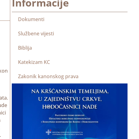
Informacije
Dokumenti
Službene vijesti
Biblija
Katekizam KC
akon
Zakonik kanonskog prava
ata.
jude
ici
a
c
.