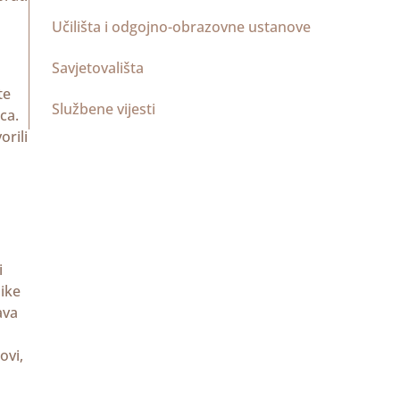
Učilišta i odgojno-obrazovne ustanove
Savjetovališta
te
Službene vijesti
ca.
orili
i
nike
ava
ovi,