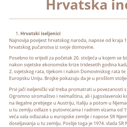
Hrvatska i
Hrvatski iseljenici
Najnovija povijest hrvatskog naroda, napose od kraja 19
hrvatskog pučanstva iz svoje domovine.
Posebno to vrijedi za početak 20. stoljeća u kojem se 
nakon svjetske ekonomske krize tridesetih godina kada
2. svjetskog rata, tijekom i nakon Domovinskog rata te 
Europsku Uniju. Brojke pokazuju da je u prošlom stolje
Prvi jači iseljenički val treba promatrati u povezanost
Ogromno siromaštvo i neimaština, ali i jugoslavenski k
na ilegalne prebjege u Austriju, Italiju a potom u Njema
u tu zemlju odlaze s putovnicama i radnim vizama od 19
veća vala odlazaka u europske zemlje i napose SR Njemač
doseljavanja u tu zemlju. Poslije toga je 1974. vlada SR