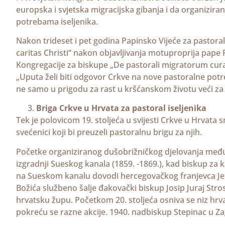
europska i svjetska migracijska gibanja i da organizi
potrebama iseljenika.
Nakon trideset i pet godina Papinsko Vijeće za pastoral 
caritas Christi“ nakon objavljivanja motuproprija pape 
Kongregacije za biskupe „De pastorali migratorum cura“
„Uputa želi biti odgovor Crkve na nove pastoralne potrebe
ne samo u prigodu za rast u kršćanskom životu veći za n
Briga Crkve u Hrvata za pastoral iseljenika
Tek je polovicom 19. stoljeća u svijesti Crkve u Hrvata 
svećenici koji bi preuzeli pastoralnu brigu za njih.
Početke organiziranog dušobrižničkog djelovanja među
izgradnji Sueskog kanala (1859. -1869.), kad biskup za k
na Sueskom kanalu dovodi hercegovačkog franjevca Jer
Božića službeno šalje đakovački biskup Josip Juraj Stros
hrvatsku župu. Početkom 20. stoljeća osniva se niz hrva
pokreću se razne akcije. 1940. nadbiskup Stepinac u Zag