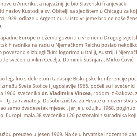
nove u Ameriku, a najvažniji je bio Slavenski franjevački
i naslov Kustodija sv. Obitelji sa sjedištem u Chicagu za ko
vci 1929. odlaze u Argentinu. U isto vrijeme brojne naše žen
u.
 zapadne Europe možemo govoriti u vremenu Drugog svjets
vatskih radnika na radu u Njemačkom Reichu poslao nekolik
povezano s izbjegličkim logorima u Italiji, Austriji i Njemač
vode svećenici Vilim Cecelja, Dominik Šušnjara, Mirko Čović,
gao legalno s dekretom tadašnje Biskupske konferencije poć
eđu Svete Stolice i Jugoslavije 1966. počeli su i svećenici
ja 1966. svećenika
dr. Vladimira Vincea
, rodom iz Đakova, 
 – tj. za ravnatelja Dušobrižništva za Hrvate u inozemstvu 
ao samo dvadesetak mjeseci, jer je u ožujku 1968. poginuo
j Europi imala 38 svećenika i 26 pastoralnih suradnika koji
službu preuzeo u jesen 1969. Na čelu hrvatske inozemne pas