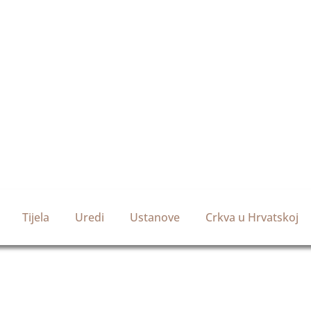
Tijela
Uredi
Ustanove
Crkva u Hrvatskoj