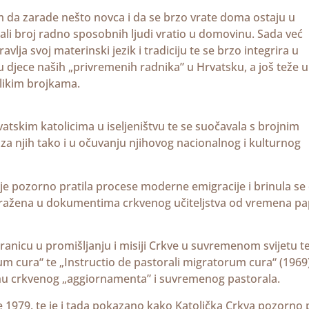
m da zarade nešto novca i da se brzo vrate doma ostaju u
li broj radno sposobnih ljudi vratio u domovinu. Sada već
vlja svoj materinski jezik i tradiciju te se brzo integrira u
 djece naših „privremenih radnika” u Hrvatsku, a još teže u
elikim brojkama.
rvatskim katolicima u iseljeništvu te se suočavala s brojnim
za njih tako i u očuvanju njihovog nacionalnog i kulturnog
 je pozorno pratila procese moderne emigracije i brinula se
e izražena u dokumentima crkvenog učiteljstva od vremena p
tranicu u promišljanju i misiji Crkve u suvremenom svijetu te
m cura“ te „Instructio de pastorali migratorum cura“ (1969)
 duhu crkvenog „aggiornamenta” i suvremenog pastorala.
je 1979. te je i tada pokazano kako Katolička Crkva pozorno 