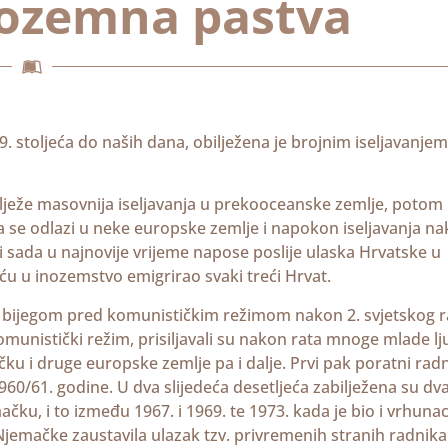
nozemna pastva
. stoljeća do naših dana, obilježena je brojnim iseljavanjem
bilježe masovnija iseljavanja u prekooceanske zemlje, potom
 se odlazi u neke europske zemlje i napokon iseljavanja n
i sada u najnovije vrijeme napose poslije ulaska Hrvatske u
ću u inozemstvo emigrirao svaki treći Hrvat.
i s bijegom pred komunističkim režimom nakon 2. svjetskog r
omunistički režim, prisiljavali su nakon rata mnoge mlade l
čku i druge europske zemlje pa i dalje. Prvi pak poratni radn
60/61. godine. U dva slijedeća desetljeća zabilježena su dv
ku, i to između 1967. i 1969. te 1973. kada je bio i vrhuna
 Njemačke zaustavila ulazak tzv. privremenih stranih radnika