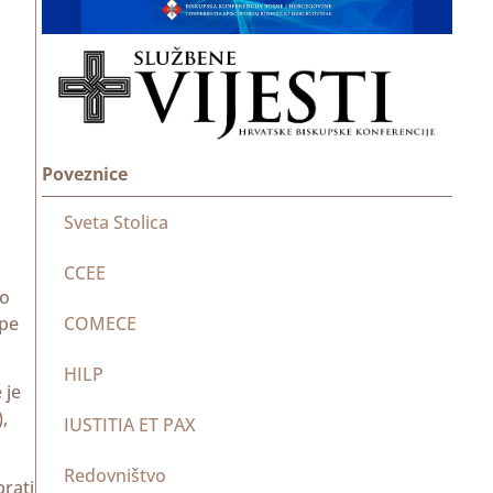
Poveznice
Sveta Stolica
CCEE
 o
COMECE
ape
HILP
 je
,
IUSTITIA ET PAX
Redovništvo
prati