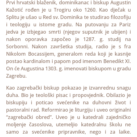
Prvi hrvatski blaženik, dominikanac i biskup Augustin
Kažotić rođen je u Trogiru oko 1260. Kao dječak u
Splitu je ušao u Red sv. Dominika te studirao filozofiju
i teologiju u istome gradu. Na putovanju za Pariz
jedva je izbjegao smrti (njegov suputnik je ubijen) i
nakon oporavka započeo je 1287. g. studij na
Sorbonni. Nakon završetka studija, radio je s fra
Nikolom Bocassijem, generalom reda koji je kasnije
postao kardinalom i papom pod imenom Benedikt XI.
On će Augustina 1303. g. imenovati biskupom u gradu
Zagrebu.
Kao zagrebački biskup pokazao je izvanrednu snagu
duha. Bio je teološki pisac i propovjednik. Obilazio je
biskupiju i poticao svećenike na duhovni život i
pastoralni rad. Reformirao je liturgiju i uveo originalni
“zagrebački obred”. Uveo je u katedrali zajedničko
moljenje časoslova, utemeljio katedralnu školu ne
samo za svećenike pripravnike, nego i za laike.