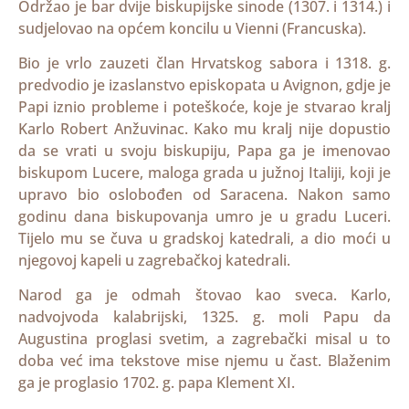
Održao je bar dvije biskupijske sinode (1307. i 1314.) i
sudjelovao na općem koncilu u Vienni (Francuska).
Bio je vrlo zauzeti član Hrvatskog sabora i 1318. g.
predvodio je izaslanstvo episkopata u Avignon, gdje je
Papi iznio probleme i poteškoće, koje je stvarao kralj
Karlo Robert Anžuvinac. Kako mu kralj nije dopustio
da se vrati u svoju biskupiju, Papa ga je imenovao
biskupom Lucere, maloga grada u južnoj Italiji, koji je
upravo bio oslobođen od Saracena. Nakon samo
godinu dana biskupovanja umro je u gradu Luceri.
Tijelo mu se čuva u gradskoj katedrali, a dio moći u
njegovoj kapeli u zagrebačkoj katedrali.
Narod ga je odmah štovao kao sveca. Karlo,
nadvojvoda kalabrijski, 1325. g. moli Papu da
Augustina proglasi svetim, a zagrebački misal u to
doba već ima tekstove mise njemu u čast. Blaženim
ga je proglasio 1702. g. papa Klement XI.