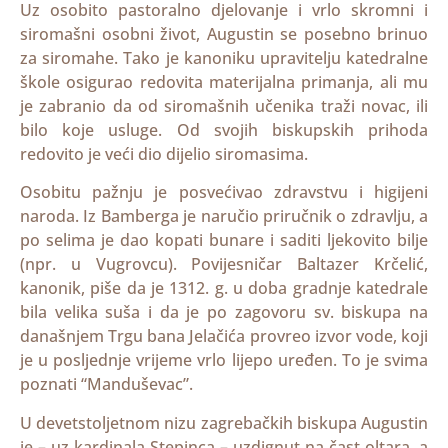
Uz osobito pastoralno djelovanje i vrlo skromni i
siromašni osobni život, Augustin se posebno brinuo
za siromahe. Tako je kanoniku upravitelju katedralne
škole osigurao redovita materijalna primanja, ali mu
je zabranio da od siromašnih učenika traži novac, ili
bilo koje usluge. Od svojih biskupskih prihoda
redovito je veći dio dijelio siromasima.
Osobitu pažnju je posvećivao zdravstvu i higijeni
naroda. Iz Bamberga je naručio priručnik o zdravlju, a
po selima je dao kopati bunare i saditi ljekovito bilje
(npr. u Vugrovcu). Povijesničar Baltazer Krčelić,
kanonik, piše da je 1312. g. u doba gradnje katedrale
bila velika suša i da je po zagovoru sv. biskupa na
današnjem Trgu bana Jelačića provreo izvor vode, koji
je u posljednje vrijeme vrlo lijepo uređen. To je svima
poznati “Manduševac”.
U devetstoljetnom nizu zagrebačkih biskupa Augustin
je – uz kardinala Stepinca – uzdignut na čast oltara, a