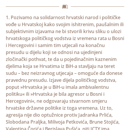
1. Pozivamo na solidarnost hrvatski narod i političke
vođe u Hrvatskoj kako svojim ishitrenim, paušalnim ili
subjektivnim izjavama ne bi stvorili krivu sliku o ulozi
hrvatskoga političkog vodstva iz vremena rata u Bosni
i Hercegovini i samim tim utjecali na konačnu
presudu u dijelu koji se odnosi na ujedinjeni
zločinački pothvat, te da u pojedinačnim kaznenim
djelima koja se Hrvatima iz BiH-a stavljaju na teret
sudu – bez neizravnog utjecaja – omoguće da donese
pravednu presudu. Izjave dijela političkog vodstva,
poput »Hrvatska je u BiH-u imala ambivalentnu
politiku« ili »Hrvatska je bila agresor u Bosni i
Hercegovini«, ne odgovaraju stvarnom smjeru
hrvatske državne politike iz toga vremena. Uz to,
agresija nije dio optužnice protiv Jadranka Prlića,
Slobodana Praljka, Milivoja Petkovića, Brune Stojića,
Valentina Čorića i Berislava Pušića, niti ICTY ima