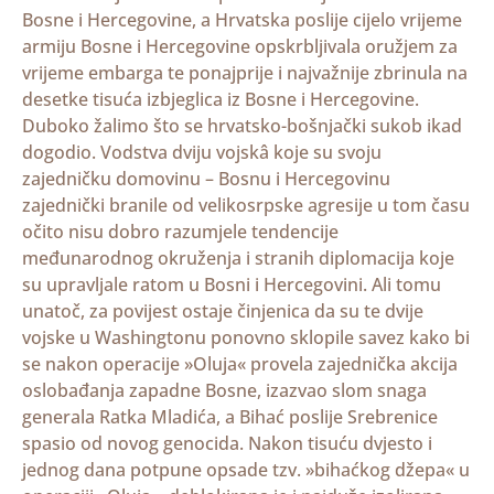
Bosne i Hercegovine, a Hrvatska poslije cijelo vrijeme
armiju Bosne i Hercegovine opskrbljivala oružjem za
vrijeme embarga te ponajprije i najvažnije zbrinula na
desetke tisuća izbjeglica iz Bosne i Hercegovine.
Duboko žalimo što se hrvatsko-bošnjački sukob ikad
dogodio. Vodstva dviju vojskâ koje su svoju
zajedničku domovinu – Bosnu i Hercegovinu
zajednički branile od velikosrpske agresije u tom času
očito nisu dobro razumjele tendencije
međunarodnog okruženja i stranih diplomacija koje
su upravljale ratom u Bosni i Hercegovini. Ali tomu
unatoč, za povijest ostaje činjenica da su te dvije
vojske u Washingtonu ponovno sklopile savez kako bi
se nakon operacije »Oluja« provela zajednička akcija
oslobađanja zapadne Bosne, izazvao slom snaga
generala Ratka Mladića, a Bihać poslije Srebrenice
spasio od novog genocida. Nakon tisuću dvjesto i
jednog dana potpune opsade tzv. »bihaćkog džepa« u