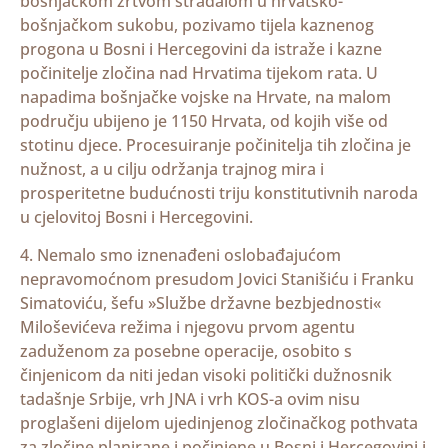
bošnjačkom žrtvom stradalom u hrvatsko-
bošnjačkom sukobu, pozivamo tijela kaznenog
progona u Bosni i Hercegovini da istraže i kazne
počinitelje zločina nad Hrvatima tijekom rata. U
napadima bošnjačke vojske na Hrvate, na malom
području ubijeno je 1150 Hrvata, od kojih više od
stotinu djece. Procesuiranje počinitelja tih zločina je
nužnost, a u cilju održanja trajnog mira i
prosperitetne budućnosti triju konstitutivnih naroda
u cjelovitoj Bosni i Hercegovini.
4. Nemalo smo iznenađeni oslobađajućom
nepravomoćnom presudom Jovici Stanišiću i Franku
Simatoviću, šefu »Službe državne bezbjednosti«
Miloševićeva režima i njegovu prvom agentu
zaduženom za posebne operacije, osobito s
činjenicom da niti jedan visoki politički dužnosnik
tadašnje Srbije, vrh JNA i vrh KOS-a ovim nisu
proglašeni dijelom ujedinjenog zločinačkog pothvata
za zločine planirane i počinjene u Bosni i Hercegovini i