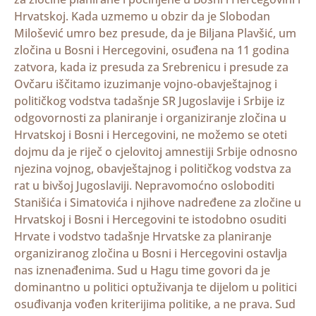
Hrvatskoj. Kada uzmemo u obzir da je Slobodan
Milošević umro bez presude, da je Biljana Plavšić, um
zločina u Bosni i Hercegovini, osuđena na 11 godina
zatvora, kada iz presuda za Srebrenicu i presude za
Ovčaru iščitamo izuzimanje vojno-obavještajnog i
političkog vodstva tadašnje SR Jugoslavije i Srbije iz
odgovornosti za planiranje i organiziranje zločina u
Hrvatskoj i Bosni i Hercegovini, ne možemo se oteti
dojmu da je riječ o cjelovitoj amnestiji Srbije odnosno
njezina vojnog, obavještajnog i političkog vodstva za
rat u bivšoj Jugoslaviji. Nepravomoćno osloboditi
Stanišića i Simatovića i njihove nadređene za zločine u
Hrvatskoj i Bosni i Hercegovini te istodobno osuditi
Hrvate i vodstvo tadašnje Hrvatske za planiranje
organiziranog zločina u Bosni i Hercegovini ostavlja
nas iznenađenima. Sud u Hagu time govori da je
dominantno u politici optuživanja te dijelom u politici
osuđivanja vođen kriterijima politike, a ne prava. Sud