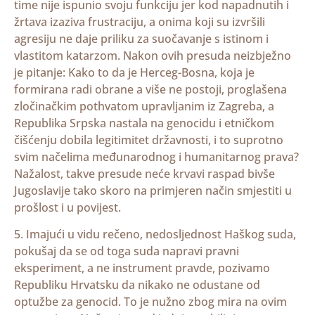
time nije ispunio svoju funkciju jer kod napadnutih i
žrtava izaziva frustraciju, a onima koji su izvršili
agresiju ne daje priliku za suočavanje s istinom i
vlastitom katarzom. Nakon ovih presuda neizbježno
je pitanje: Kako to da je Herceg-Bosna, koja je
formirana radi obrane a više ne postoji, proglašena
zločinačkim pothvatom upravljanim iz Zagreba, a
Republika Srpska nastala na genocidu i etničkom
čišćenju dobila legitimitet državnosti, i to suprotno
svim načelima međunarodnog i humanitarnog prava?
Nažalost, takve presude neće krvavi raspad bivše
Jugoslavije tako skoro na primjeren način smjestiti u
prošlost i u povijest.
5. Imajući u vidu rečeno, nedosljednost Haškog suda,
pokušaj da se od toga suda napravi pravni
eksperiment, a ne instrument pravde, pozivamo
Republiku Hrvatsku da nikako ne odustane od
optužbe za genocid. To je nužno zbog mira na ovim