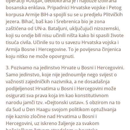
operaciji »Oluja«, deblokirana je i najduže izolirana
bosanska enklava. Pripadnici Hrvatske vojske i Petog
korpusa Armije BiH-a spojili su se u predjelu Plitvičkih
jezera. Bihać, baš kao i Srebrenica bio je zona
zaštićena od UN-a. Bataljuni, uključujući nizozemski,
koji su ondje bili nisu učinili ništa kako bi spasili živote
tisuća civila. Učinile su to u savezu Hrvatska vojska i
Armija Bosne i Hercegovine. To je povijesna činjenica
koju nitko ne može opovrgnuti.
3. Pozivamo na jedinstvo Hrvate u Bosni i Hercegovini.
Samo jedinstvo, koje nije jednoumlje nego svijest o
važnosti zajedničkih nazivnika, a ne dosadašnja
podijeljenost Hrvatima u Bosni i Hercegovini može
osigurati sva prava koja im kao konstitutivnom
narodu jamči tzv. »Dejtonski ustav«. S obzirom na to
da Sud u Den Haagu svojom politikom optuživanja
nije kaznio zločine nad Hrvatima u Bosni i
Hercegovini, uz iskreno žaljenje za svakom