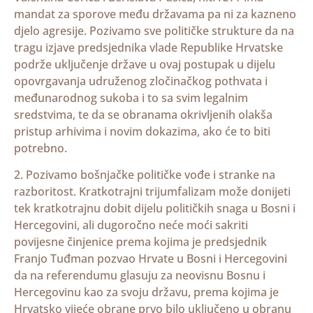
mandat za sporove među državama pa ni za kazneno
djelo agresije. Pozivamo sve političke strukture da na
tragu izjave predsjednika vlade Republike Hrvatske
podrže uključenje države u ovaj postupak u dijelu
opovrgavanja udruženog zločinačkog pothvata i
međunarodnog sukoba i to sa svim legalnim
sredstvima, te da se obranama okrivljenih olakša
pristup arhivima i novim dokazima, ako će to biti
potrebno.
2. Pozivamo bošnjačke političke vođe i stranke na
razboritost. Kratkotrajni trijumfalizam može donijeti
tek kratkotrajnu dobit dijelu političkih snaga u Bosni i
Hercegovini, ali dugoročno neće moći sakriti
povijesne činjenice prema kojima je predsjednik
Franjo Tuđman pozvao Hrvate u Bosni i Hercegovini
da na referendumu glasuju za neovisnu Bosnu i
Hercegovinu kao za svoju državu, prema kojima je
Hrvatsko vijeće obrane prvo bilo uključeno u obranu