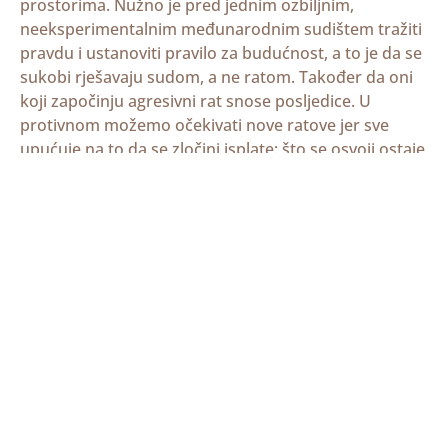
prostorima. Nužno je pred jednim ozbiljnim,
neeksperimentalnim međunarodnim sudištem tražiti
pravdu i ustanoviti pravilo za budućnost, a to je da se
sukobi rješavaju sudom, a ne ratom. Također da oni
koji započinju agresivni rat snose posljedice. U
protivnom možemo očekivati nove ratove jer sve
upućuje na to da se zločini isplate: što se osvoji ostaje
agresoru, a žrtve odgovaraju zato što su se branile.
Ako međunarodna zajednica nije spremna kroz ad
hoc Sud u Hagu postaviti trajnije temelje mira na ovim
prostorima, kako se to dade nazrijeti iz pojedinih
optužnica i presuda, onda tu odgovornost na sebe
mora preuzeti Republika Hrvatska, ako ni zbog čega
drugoga, a onda zbog pijeteta prema žrtvama i
sprečavanja ponavljanja djela.
U Zagrebu 10. lipnja 2013.
mons. dr. Vlado Košić,