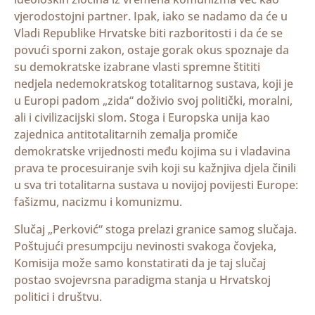
vjerodostojni partner. Ipak, iako se nadamo da će u
Vladi Republike Hrvatske biti razboritosti i da će se
povući sporni zakon, ostaje gorak okus spoznaje da
su demokratske izabrane vlasti spremne štititi
nedjela nedemokratskog totalitarnog sustava, koji je
u Europi padom „zida“ doživio svoj politički, moralni,
ali i civilizacijski slom. Stoga i Europska unija kao
zajednica antitotalitarnih zemalja promiče
demokratske vrijednosti među kojima su i vladavina
prava te procesuiranje svih koji su kažnjiva djela činili
u sva tri totalitarna sustava u novijoj povijesti Europe:
fašizmu, nacizmu i komunizmu.
Slučaj „Perković“ stoga prelazi granice samog slučaja.
Poštujući presumpciju nevinosti svakoga čovjeka,
Komisija može samo konstatirati da je taj slučaj
postao svojevrsna paradigma stanja u Hrvatskoj
politici i društvu.