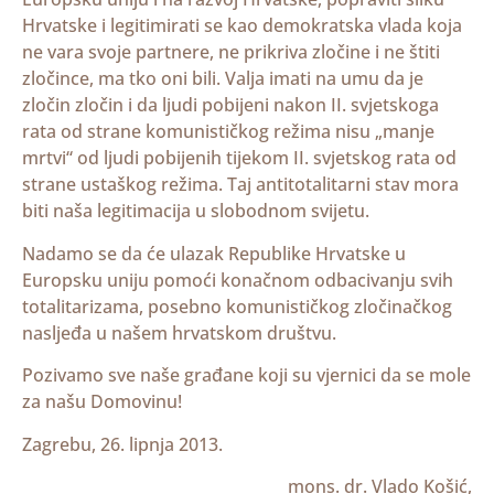
Hrvatske i legitimirati se kao demokratska vlada koja
ne vara svoje partnere, ne prikriva zločine i ne štiti
zločince, ma tko oni bili. Valja imati na umu da je
zločin zločin i da ljudi pobijeni nakon II. svjetskoga
rata od strane komunističkog režima nisu „manje
mrtvi“ od ljudi pobijenih tijekom II. svjetskog rata od
strane ustaškog režima. Taj antitotalitarni stav mora
biti naša legitimacija u slobodnom svijetu.
Nadamo se da će ulazak Republike Hrvatske u
Europsku uniju pomoći konačnom odbacivanju svih
totalitarizama, posebno komunističkog zločinačkog
nasljeđa u našem hrvatskom društvu.
Pozivamo sve naše građane koji su vjernici da se mole
za našu Domovinu!
Zagrebu, 26. lipnja 2013.
mons. dr. Vlado Košić,