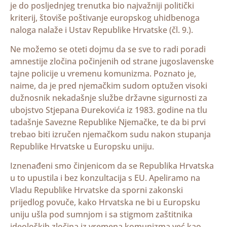
je do posljednjeg trenutka bio najvažniji politički
kriterij, štoviše poštivanje europskog uhidbenoga
naloga nalaže i Ustav Republike Hrvatske (čl. 9.).
Ne možemo se oteti dojmu da se sve to radi poradi
amnestije zločina počinjenih od strane jugoslavenske
tajne policije u vremenu komunizma. Poznato je,
naime, da je pred njemačkim sudom optužen visoki
dužnosnik nekadašnje službe državne sigurnosti za
ubojstvo Stjepana Đurekovića iz 1983. godine na tlu
tadašnje Savezne Republike Njemačke, te da bi prvi
trebao biti izručen njemačkom sudu nakon stupanja
Republike Hrvatske u Europsku uniju.
Iznenađeni smo činjenicom da se Republika Hrvatska
u to upustila i bez konzultacija s EU. Apeliramo na
Vladu Republike Hrvatske da sporni zakonski
prijedlog povuče, kako Hrvatska ne bi u Europsku
uniju ušla pod sumnjom i sa stigmom zaštitnika
ideoloških zločina iz vremena komunizma već kao