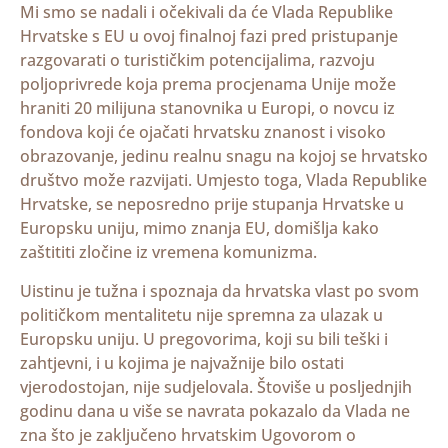
Mi smo se nadali i očekivali da će Vlada Republike
Hrvatske s EU u ovoj finalnoj fazi pred pristupanje
razgovarati o turističkim potencijalima, razvoju
poljoprivrede koja prema procjenama Unije može
hraniti 20 milijuna stanovnika u Europi, o novcu iz
fondova koji će ojačati hrvatsku znanost i visoko
obrazovanje, jedinu realnu snagu na kojoj se hrvatsko
društvo može razvijati. Umjesto toga, Vlada Republike
Hrvatske, se neposredno prije stupanja Hrvatske u
Europsku uniju, mimo znanja EU, domišlja kako
zaštititi zločine iz vremena komunizma.
Uistinu je tužna i spoznaja da hrvatska vlast po svom
političkom mentalitetu nije spremna za ulazak u
Europsku uniju. U pregovorima, koji su bili teški i
zahtjevni, i u kojima je najvažnije bilo ostati
vjerodostojan, nije sudjelovala. Štoviše u posljednjih
godinu dana u više se navrata pokazalo da Vlada ne
zna što je zaključeno hrvatskim Ugovorom o