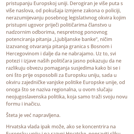
pristupanju Europskoj uniji. Derogiran je više puta s
više naslova, od pokušaja izmjene zakona o policiji,
nerazumijevanju posebnog legislativnog okvira kojim
pristupni ugovor priječi političarima članstvo u
nadzornim odborima, nespretnog ponovnog
potenciranja pitanja „Ljubljanske banke“, ničim
izazvanog otvaranja pitanja granica s Bosnom i
Hercegovinom i dalje da ne nabrajamo. Uz to, svi
potezi i izjave naših političara jasno pokazuju da ne
razlikuju obvezu pomaganja susjedima kako bi se i
oni što prije osposobili za Europsku uniju, sada u
okviru zajedničke vanjske politike Europske unije, od
onoga što se naziva regionalna, u ovom slučaju
neojugoslavenska politika, koja samo traži svoju novu
formu i inačicu.
Šteta je već napravljena.
Hrvatska vlada ipak može, ako se koncentrira na
Europsku uniju i na razvoj Hrvatske, popraviti sliku