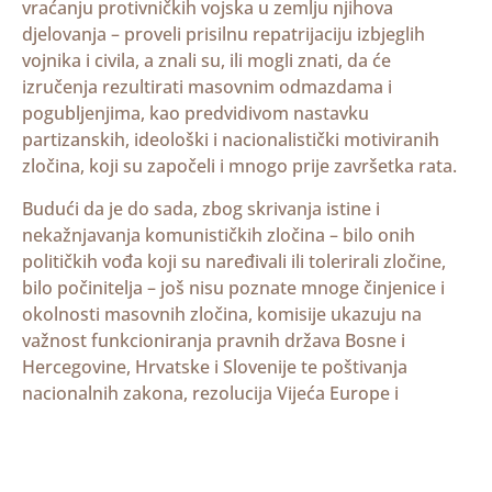
vraćanju protivničkih vojska u zemlju njihova
djelovanja – proveli prisilnu repatrijaciju izbjeglih
vojnika i civila, a znali su, ili mogli znati, da će
izručenja rezultirati masovnim odmazdama i
pogubljenjima, kao predvidivom nastavku
partizanskih, ideološki i nacionalistički motiviranih
zločina, koji su započeli i mnogo prije završetka rata.
Budući da je do sada, zbog skrivanja istine i
nekažnjavanja komunističkih zločina – bilo onih
političkih vođa koji su naređivali ili tolerirali zločine,
bilo počinitelja – još nisu poznate mnoge činjenice i
okolnosti masovnih zločina, komisije ukazuju na
važnost funkcioniranja pravnih država Bosne i
Hercegovine, Hrvatske i Slovenije te poštivanja
nacionalnih zakona, rezolucija Vijeća Europe i
usvojenih konvencija Ujedinjenih naroda o
nezastarivosti ratnih zločina i zločina protiv
čovječnosti (1968.) i o genocidu (1948.). Komisije,