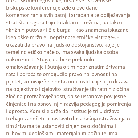
bosanskohercegovačke, hrvatske i slovenske
biskupske konferencije žele u ove dane
komemoriranja svih patnji i stradanja te obilježavanja
stratišta i logora triju totalitarnih režima, pa tako i
»križnih putova« i Bleiburga – kao znamena iskazane
ideološke mržnje i nepriznate etničke »istrage« –
ukazati da pravo na ljudsko dostojanstvo, koje je
temeljno etičko načelo, ima svaka ljudska osoba i
nakon smrti. Stoga, da bi se prekinulo
omalovažavanje i šutnja o tim nepriznatim žrtvama
rata i poraća te omogućilo pravo na javnost i na
pijetet, komisije žele potaknuti institucije triju država
na objektivno i cjelovito istraživanje tih ratnih zločina i
zločina protiv čovječnosti, da se ustanove povijesne
činjenice i na osnovi njih razvija pedagogija pomirenja
i oprosta. Komisije drže da institucije triju država
trebaju započeti ili nastaviti dosadašnja istraživanja o
tim žrtvama te ustanoviti činjenice o zločinima i
njihovim ideološkim i materijalnim počiniteljima.