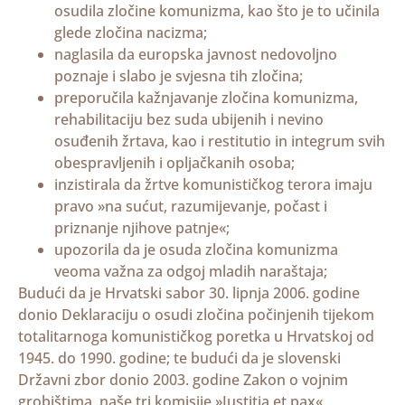
osudila zločine komunizma, kao što je to učinila
glede zločina nacizma;
naglasila da europska javnost nedovoljno
poznaje i slabo je svjesna tih zločina;
preporučila kažnjavanje zločina komunizma,
rehabilitaciju bez suda ubijenih i nevino
osuđenih žrtava, kao i restitutio in integrum svih
obespravljenih i opljačkanih osoba;
inzistirala da žrtve komunističkog terora imaju
pravo »na sućut, razumijevanje, počast i
priznanje njihove patnje«;
upozorila da je osuda zločina komunizma
veoma važna za odgoj mladih naraštaja;
Budući da je Hrvatski sabor 30. lipnja 2006. godine
donio Deklaraciju o osudi zločina počinjenih tijekom
totalitarnoga komunističkog poretka u Hrvatskoj od
1945. do 1990. godine; te budući da je slovenski
Državni zbor donio 2003. godine Zakon o vojnim
grobištima, naše tri komisije »Iustitia et pax«