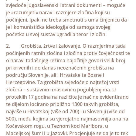
svjedoče jugoslavenski i strani dokumenti – moguće
je »razumjeti« narav i razmjere zločina koji su
počinjeni. Ipak, ne treba smetnuti s uma činjenicu da
je i komunistička ideologija od samoga svojeg
početka u svoj sustav ugradila teror i zločin.
2. Grobišta, žrtve i žalovanje. O razmjerima tada
počinjenih ratnih zločina i zločina protiv čovječnosti te
o naravi tadašnjeg režima najočitije govori velik broj
prikrivenih i do danas neoznačenih grobišta na
području Slovenije, ali i Hrvatske te Bosne i
Hercegovine. Ta grobišta svjedoče o najtežoj vrsti
zločina – sustavnim masovnim pogubljenjima. U
proteklih 17 godina na različite je načine evidentirano
te dijelom locirano približno 1300 takvih grobišta,
najviše u Hrvatskoj (više od 700) i u Sloveniji (više od
500), među kojima su vjerojatno najmasovnija ona na
Kočevskom rogu, u Teznom kod Maribora, u
Maceljskoj šumi i u Jazovki. Procjenjuje se da je to tek