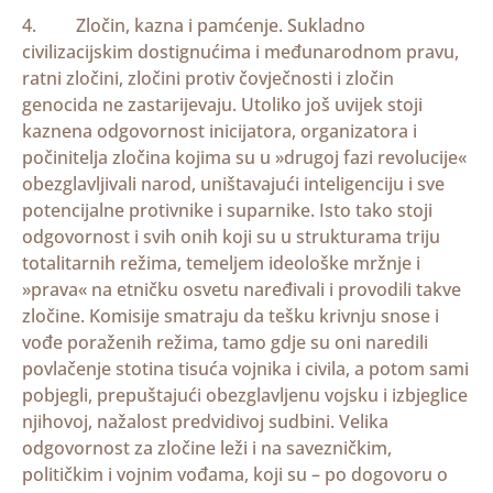
4. Zločin, kazna i pamćenje. Sukladno
civilizacijskim dostignućima i međunarodnom pravu,
ratni zločini, zločini protiv čovječnosti i zločin
genocida ne zastarijevaju. Utoliko još uvijek stoji
kaznena odgovornost inicijatora, organizatora i
počinitelja zločina kojima su u »drugoj fazi revolucije«
obezglavljivali narod, uništavajući inteligenciju i sve
potencijalne protivnike i suparnike. Isto tako stoji
odgovornost i svih onih koji su u strukturama triju
totalitarnih režima, temeljem ideološke mržnje i
»prava« na etničku osvetu naređivali i provodili takve
zločine. Komisije smatraju da tešku krivnju snose i
vođe poraženih režima, tamo gdje su oni naredili
povlačenje stotina tisuća vojnika i civila, a potom sami
pobjegli, prepuštajući obezglavljenu vojsku i izbjeglice
njihovoj, nažalost predvidivoj sudbini. Velika
odgovornost za zločine leži i na savezničkim,
političkim i vojnim vođama, koji su – po dogovoru o