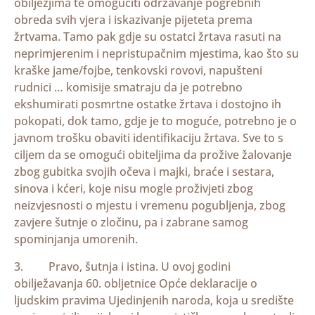
obilježjima te omogućiti održavanje pogrebnih
obreda svih vjera i iskazivanje pijeteta prema
žrtvama. Tamo pak gdje su ostatci žrtava rasuti na
neprimjerenim i nepristupačnim mjestima, kao što su
kraške jame/fojbe, tenkovski rovovi, napušteni
rudnici … komisije smatraju da je potrebno
ekshumirati posmrtne ostatke žrtava i dostojno ih
pokopati, dok tamo, gdje je to moguće, potrebno je o
javnom trošku obaviti identifikaciju žrtava. Sve to s
ciljem da se omogući obiteljima da prožive žalovanje
zbog gubitka svojih očeva i majki, braće i sestara,
sinova i kćeri, koje nisu mogle proživjeti zbog
neizvjesnosti o mjestu i vremenu pogubljenja, zbog
zavjere šutnje o zločinu, pa i zabrane samog
spominjanja umorenih.
3. Pravo, šutnja i istina. U ovoj godini
obilježavanja 60. obljetnice Opće deklaracije o
ljudskim pravima Ujedinjenih naroda, koja u središte