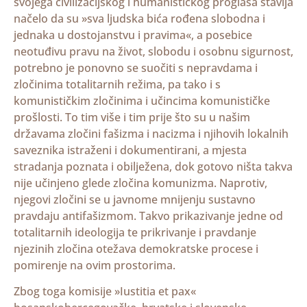
svojega civilizacijskog i humanističkog proglasa stavlja
načelo da su »sva ljudska bića rođena slobodna i
jednaka u dostojanstvu i pravima«, a posebice
neotuđivu pravu na život, slobodu i osobnu sigurnost,
potrebno je ponovno se suočiti s nepravdama i
zločinima totalitarnih režima, pa tako i s
komunističkim zločinima i učincima komunističke
prošlosti. To tim više i tim prije što su u našim
državama zločini fašizma i nacizma i njihovih lokalnih
saveznika istraženi i dokumentirani, a mjesta
stradanja poznata i obilježena, dok gotovo ništa takva
nije učinjeno glede zločina komunizma. Naprotiv,
njegovi zločini se u javnome mnijenju sustavno
pravdaju antifašizmom. Takvo prikazivanje jedne od
totalitarnih ideologija te prikrivanje i pravdanje
njezinih zločina otežava demokratske procese i
pomirenje na ovim prostorima.
Zbog toga komisije »Iustitia et pax«