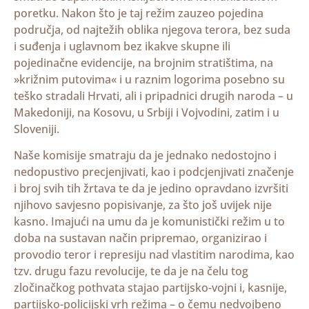
poretku. Nakon što je taj režim zauzeo pojedina
područja, od najtežih oblika njegova terora, bez suda
i suđenja i uglavnom bez ikakve skupne ili
pojedinačne evidencije, na brojnim stratištima, na
»križnim putovima« i u raznim logorima posebno su
teško stradali Hrvati, ali i pripadnici drugih naroda – u
Makedoniji, na Kosovu, u Srbiji i Vojvodini, zatim i u
Sloveniji.
Naše komisije smatraju da je jednako nedostojno i
nedopustivo precjenjivati, kao i podcjenjivati značenje
i broj svih tih žrtava te da je jedino opravdano izvršiti
njihovo savjesno popisivanje, za što još uvijek nije
kasno. Imajući na umu da je komunistički režim u to
doba na sustavan način pripremao, organizirao i
provodio teror i represiju nad vlastitim narodima, kao
tzv. drugu fazu revolucije, te da je na čelu tog
zločinačkog pothvata stajao partijsko-vojni i, kasnije,
partijsko-policijski vrh režima – o čemu nedvojbeno