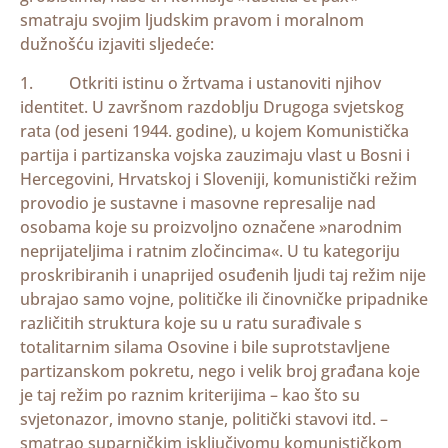
smatraju svojim ljudskim pravom i moralnom
dužnošću izjaviti sljedeće:
1. Otkriti istinu o žrtvama i ustanoviti njihov
identitet. U završnom razdoblju Drugoga svjetskog
rata (od jeseni 1944. godine), u kojem Komunistička
partija i partizanska vojska zauzimaju vlast u Bosni i
Hercegovini, Hrvatskoj i Sloveniji, komunistički režim
provodio je sustavne i masovne represalije nad
osobama koje su proizvoljno označene »narodnim
neprijateljima i ratnim zločincima«. U tu kategoriju
proskribiranih i unaprijed osuđenih ljudi taj režim nije
ubrajao samo vojne, političke ili činovničke pripadnike
različitih struktura koje su u ratu surađivale s
totalitarnim silama Osovine i bile suprotstavljene
partizanskom pokretu, nego i velik broj građana koje
je taj režim po raznim kriterijima – kao što su
svjetonazor, imovno stanje, politički stavovi itd. –
smatrao suparničkim isključivomu komunističkom