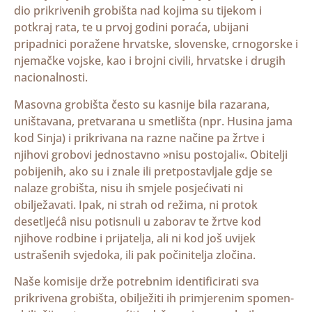
dio prikrivenih grobišta nad kojima su tijekom i
potkraj rata, te u prvoj godini poraća, ubijani
pripadnici poražene hrvatske, slovenske, crnogorske i
njemačke vojske, kao i brojni civili, hrvatske i drugih
nacionalnosti.
Masovna grobišta često su kasnije bila razarana,
uništavana, pretvarana u smetlišta (npr. Husina jama
kod Sinja) i prikrivana na razne načine pa žrtve i
njihovi grobovi jednostavno »nisu postojali«. Obitelji
pobijenih, ako su i znale ili pretpostavljale gdje se
nalaze grobišta, nisu ih smjele posjećivati ni
obilježavati. Ipak, ni strah od režima, ni protok
desetljećâ nisu potisnuli u zaborav te žrtve kod
njihove rodbine i prijatelja, ali ni kod još uvijek
ustrašenih svjedoka, ili pak počinitelja zločina.
Naše komisije drže potrebnim identificirati sva
prikrivena grobišta, obilježiti ih primjerenim spomen-