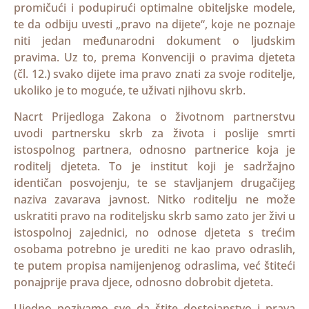
promičući i podupirući optimalne obiteljske modele,
te da odbiju uvesti „pravo na dijete“, koje ne poznaje
niti jedan međunarodni dokument o ljudskim
pravima. Uz to, prema Konvenciji o pravima djeteta
(čl. 12.) svako dijete ima pravo znati za svoje roditelje,
ukoliko je to moguće, te uživati njihovu skrb.
Nacrt Prijedloga Zakona o životnom partnerstvu
uvodi partnersku skrb za života i poslije smrti
istospolnog partnera, odnosno partnerice koja je
roditelj djeteta. To je institut koji je sadržajno
identičan posvojenju, te se stavljanjem drugačijeg
naziva zavarava javnost. Nitko roditelju ne može
uskratiti pravo na roditeljsku skrb samo zato jer živi u
istospolnoj zajednici, no odnose djeteta s trećim
osobama potrebno je urediti ne kao pravo odraslih,
te putem propisa namijenjenog odraslima, već štiteći
ponajprije prava djece, odnosno dobrobit djeteta.
Ujedno pozivamo sve da štite dostojanstvo i prava