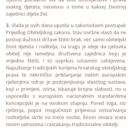
svakog djeteta, neovisno o tome u kakvoj životnoj
zajednici dijete živi.
3.
Vlada je ovih dana uputila u zakonodavni postupak
Prijedlog Obiteljskog zakona. Stav izvršne vlasti da ne
postoji dužnost države štititi brak, već samo obiteljski
život djeteta i roditelja, na tragu je ideje da cjelovita
obitelj nije temeljna društvena zajednica koju je
vrijedno štititi, i to usprkos ustavnim zahtjevima.
Napuštanje tradicijskih korijena hrvatskog obiteljskog
prava te nekritičko priklanjanje nekim europskim
rješenjima odraz je podcjenjivanja vlastitog sustava,
koji u primjeni, istina, iskazuje brojne slabosti, no u
usporedbi s europskim nacionalnim standardima
koncepcijski je na visokom stupnju. Pored toga, niz
rješenja, poput mogućnosti prijenosa ostvarivanja
roditeljske skrbi na treće osobe, širom otvara vrata
novim odnosima i rastakanju tradicionalne obitelji.