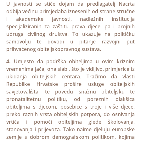
U javnosti se stiče dojam da predlagatelj Nacrta
odbija većinu primjedaba iznesenih od strane stručne
i akademske javnosti, nadležnih institucija
specijaliziranih za zaštitu prava djece, pa i brojnih
udruga civilnog društva. To ukazuje na političku
samovolju te dovodi u pitanje razvojni put
prihvaćenog obiteljskopravnog sustava.
4.
Umjesto da podrška obiteljima u ovim kriznim
vremenima jača, ona slabi, što je vidljivo, primjerice iz
ukidanja obiteljskih centara. Tražimo da vlasti
Republike Hrvatske prošire usluge obiteljskih
savjetovališta, te povedu snažnu obiteljsku te
pronatalitetnu politiku, od poreznih olakšica
obiteljima s djecom, posebice s troje i više djece,
preko raznih vrsta obiteljskih potpora, do osnivanja
vrtića i pomoći obiteljima glede školovanja,
stanovanja i prijevoza. Tako naime djeluju europske
zemlje s dobrom demografskom politikom, kojima