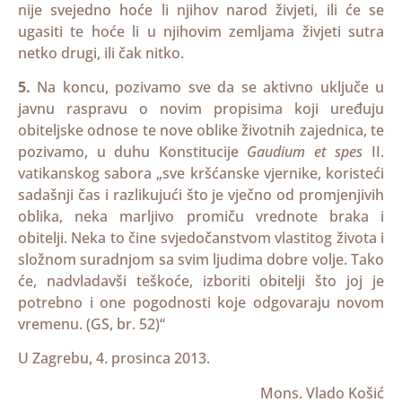
nije svejedno hoće li njihov narod živjeti, ili će se
ugasiti te hoće li u njihovim zemljama živjeti sutra
netko drugi, ili čak nitko.
5.
Na koncu, pozivamo sve da se aktivno uključe u
javnu raspravu o novim propisima koji uređuju
obiteljske odnose te nove oblike životnih zajednica, te
pozivamo, u duhu Konstitucije
Gaudium et spes
II.
vatikanskog sabora „sve kršćanske vjernike, koristeći
sadašnji čas i razlikujući što je vječno od promjenjivih
oblika, neka marljivo promiču vrednote braka i
obitelji. Neka to čine svjedočanstvom vlastitog života i
složnom suradnjom sa svim ljudima dobre volje. Tako
će, nadvladavši teškoće, izboriti obitelji što joj je
potrebno i one pogodnosti koje odgovaraju novom
vremenu. (GS, br. 52)“
U Zagrebu, 4. prosinca 2013.
Mons. Vlado Košić