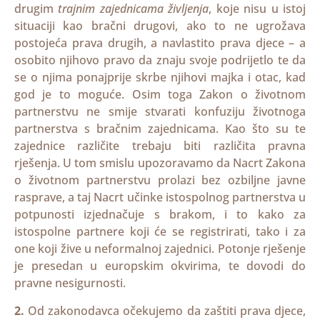
drugim
trajnim zajednicama življenja
, koje nisu u istoj
situaciji kao bračni drugovi, ako to ne ugrožava
postojeća prava drugih, a navlastito prava djece – a
osobito njihovo pravo da znaju svoje podrijetlo te da
se o njima ponajprije skrbe njihovi majka i otac, kad
god je to moguće. Osim toga Zakon o životnom
partnerstvu ne smije stvarati konfuziju životnoga
partnerstva s bračnim zajednicama. Kao što su te
zajednice različite trebaju biti različita pravna
rješenja. U tom smislu upozoravamo da Nacrt Zakona
o životnom partnerstvu prolazi bez ozbiljne javne
rasprave, a taj Nacrt učinke istospolnog partnerstva u
potpunosti izjednačuje s brakom, i to kako za
istospolne partnere koji će se registrirati, tako i za
one koji žive u neformalnoj zajednici. Potonje rješenje
je presedan u europskim okvirima, te dovodi do
pravne nesigurnosti.
2.
Od zakonodavca očekujemo da zaštiti prava djece,