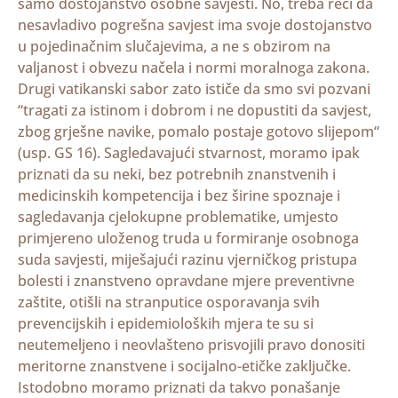
samo dostojanstvo osobne savjesti. No, treba reći da
nesavladivo pogrešna savjest ima svoje dostojanstvo
u pojedinačnim slučajevima, a ne s obzirom na
valjanost i obvezu načela i normi moralnoga zakona.
Drugi vatikanski sabor zato ističe da smo svi pozvani
“tragati za istinom i dobrom i ne dopustiti da savjest,
zbog grješne navike, pomalo postaje gotovo slijepom“
(usp. GS 16). Sagledavajući stvarnost, moramo ipak
priznati da su neki, bez potrebnih znanstvenih i
medicinskih kompetencija i bez širine spoznaje i
sagledavanja cjelokupne problematike, umjesto
primjereno uloženog truda u formiranje osobnoga
suda savjesti, miješajući razinu vjerničkog pristupa
bolesti i znanstveno opravdane mjere preventivne
zaštite, otišli na stranputice osporavanja svih
prevencijskih i epidemioloških mjera te su si
neutemeljeno i neovlašteno prisvojili pravo donositi
meritorne znanstvene i socijalno-etičke zaključke.
Istodobno moramo priznati da takvo ponašanje