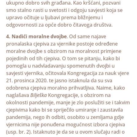
ukupno dobro svih građana. Kao kršćani, pozvani
smo stalno rasti u svetosti i odgoju savjesti koja se
upravo očituje u ljubavi prema bližnjemu i
odgovornosti za opće dobro čitavoga društva.
4.
Nadići moralne dvojbe
. Od same najave
pronalaska cjepiva za vjernike postoje određene
moralne dvojbe s obzirom na moralnost primjene
pojedinih od tih cjepiva. O tom se pitanju, kako bi
pomogla u nadvladavanju spomenutih dvojbi u
savjesti vjernika, očitovala Kongregacija za nauk vjere
21. prosinca 2020. te jasno istaknula da su sva
odobrena cjepiva moralno prihvatljiva. Naime, kako
naglašava
Bilješka
Kongregacije, s obzirom na
okolnosti pandemije, manje je zlo poslužiti se i takvim
cjepivima kako bi se spriječilo umiranje i zaustavila
pandemija, nego ih odbiti, osobito u zemljama gdje
vjernicima nije ponuđena mogućnost izbora cjepiva
(usp. br. 2). Istaknuto je da se u ovom slučaju radi o