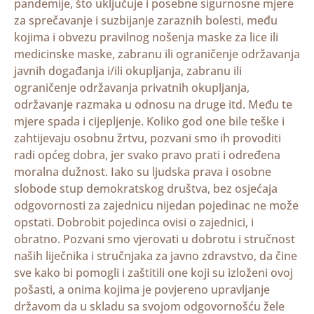
pandemije, što uključuje i posebne sigurnosne mjere
za sprečavanje i suzbijanje zaraznih bolesti, među
kojima i obvezu pravilnog nošenja maske za lice ili
medicinske maske, zabranu ili ograničenje održavanja
javnih događanja i/ili okupljanja, zabranu ili
ograničenje održavanja privatnih okupljanja,
održavanje razmaka u odnosu na druge itd. Među te
mjere spada i cijepljenje. Koliko god one bile teške i
zahtijevaju osobnu žrtvu, pozvani smo ih provoditi
radi općeg dobra, jer svako pravo prati i određena
moralna dužnost. Iako su ljudska prava i osobne
slobode stup demokratskog društva, bez osjećaja
odgovornosti za zajednicu nijedan pojedinac ne može
opstati. Dobrobit pojedinca ovisi o zajednici, i
obratno. Pozvani smo vjerovati u dobrotu i stručnost
naših liječnika i stručnjaka za javno zdravstvo, da čine
sve kako bi pomogli i zaštitili one koji su izloženi ovoj
pošasti, a onima kojima je povjereno upravljanje
državom da u skladu sa svojom odgovornošću žele