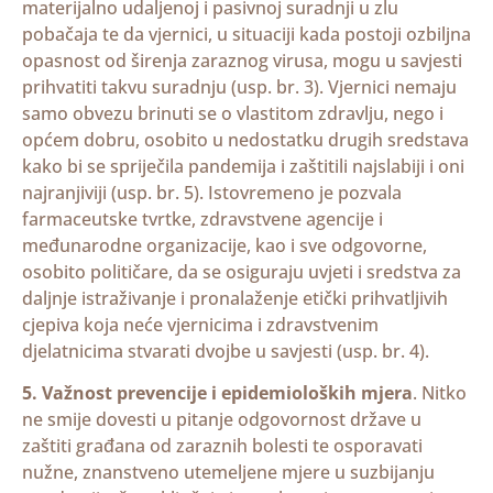
materijalno udaljenoj i pasivnoj suradnji u zlu
pobačaja te da vjernici, u situaciji kada postoji ozbiljna
opasnost od širenja zaraznog virusa, mogu u savjesti
prihvatiti takvu suradnju (usp. br. 3). Vjernici nemaju
samo obvezu brinuti se o vlastitom zdravlju, nego i
općem dobru, osobito u nedostatku drugih sredstava
kako bi se spriječila pandemija i zaštitili najslabiji i oni
najranjiviji (usp. br. 5). Istovremeno je pozvala
farmaceutske tvrtke, zdravstvene agencije i
međunarodne organizacije, kao i sve odgovorne,
osobito političare, da se osiguraju uvjeti i sredstva za
daljnje istraživanje i pronalaženje etički prihvatljivih
cjepiva koja neće vjernicima i zdravstvenim
djelatnicima stvarati dvojbe u savjesti (usp. br. 4).
5. Važnost prevencije i epidemioloških mjera
. Nitko
ne smije dovesti u pitanje odgovornost države u
zaštiti građana od zaraznih bolesti te osporavati
nužne, znanstveno utemeljene mjere u suzbijanju