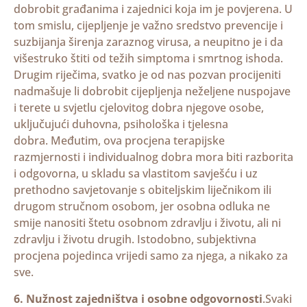
dobrobit građanima i zajednici koja im je povjerena. U
tom smislu, cijepljenje je važno sredstvo prevencije i
suzbijanja širenja zaraznog virusa, a neupitno je i da
višestruko štiti od težih simptoma i smrtnog ishoda.
Drugim riječima, svatko je od nas pozvan procijeniti
nadmašuje li dobrobit cijepljenja neželjene nuspojave
i terete u svjetlu cjelovitog dobra njegove osobe,
uključujući duhovna, psihološka i tjelesna
dobra. Međutim, ova procjena terapijske
razmjernosti i individualnog dobra mora biti razborita
i odgovorna, u skladu sa vlastitom savješću i uz
prethodno savjetovanje s obiteljskim liječnikom ili
drugom stručnom osobom, jer osobna odluka ne
smije nanositi štetu osobnom zdravlju i životu, ali ni
zdravlju i životu drugih. Is
todobno, subjektivna
procjena pojedinca vrijedi samo za njega, a nikako za
sve.
6. Nužnost zajedništva i osobne odgovornosti
.Svaki