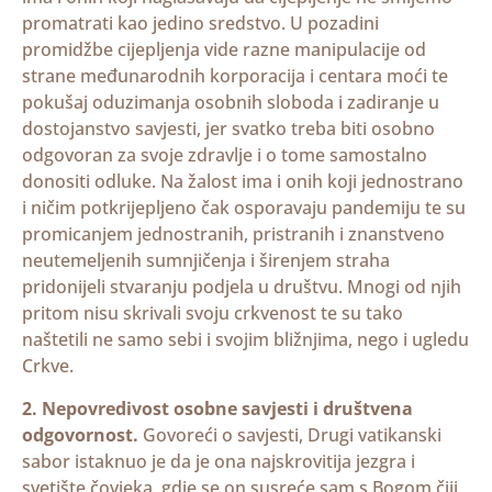
promatrati kao jedino sredstvo. U pozadini
promidžbe cijepljenja vide razne manipulacije od
strane međunarodnih korporacija i centara moći te
pokušaj oduzimanja osobnih sloboda i zadiranje u
dostojanstvo savjesti, jer svatko treba biti osobno
odgovoran za svoje zdravlje i o tome samostalno
donositi odluke. Na žalost ima i onih koji jednostrano
i ničim potkrijepljeno čak osporavaju pandemiju te su
promicanjem jednostranih, pristranih i znanstveno
neutemeljenih sumnjičenja i širenjem straha
pridonijeli stvaranju podjela u društvu. Mnogi od njih
pritom nisu skrivali svoju crkvenost te su tako
naštetili ne samo sebi i svojim bližnjima, nego i ugledu
Crkve.
2. Nepovredivost osobne savjesti i društvena
odgovornost.
Govoreći o savjesti, Drugi vatikanski
sabor istaknuo je da je ona najskrovitija jezgra i
svetište čovjeka, gdje se on susreće sam s Bogom čiji