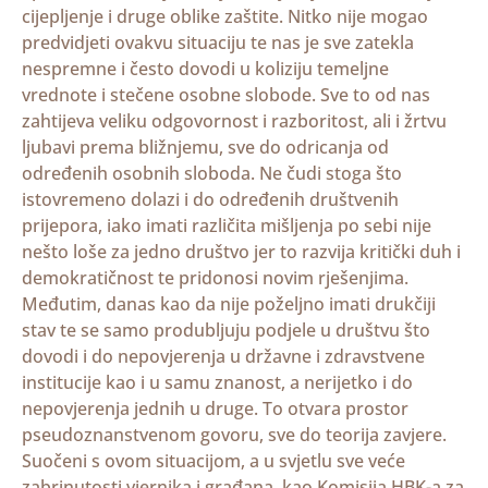
cijepljenje i druge oblike zaštite. Nitko nije mogao
predvidjeti ovakvu situaciju te nas je sve zatekla
nespremne i često dovodi u koliziju temeljne
vrednote i stečene osobne slobode. Sve to od nas
zahtijeva veliku odgovornost i razboritost, ali i žrtvu
ljubavi prema bližnjemu, sve do odricanja od
određenih osobnih sloboda. Ne čudi stoga što
istovremeno dolazi i do određenih društvenih
prijepora, iako imati različita mišljenja po sebi nije
nešto loše za jedno društvo jer to razvija kritički duh i
demokratičnost te pridonosi novim rješenjima.
Međutim, danas kao da nije poželjno imati drukčiji
stav te se samo produbljuju podjele u društvu što
dovodi i do nepovjerenja u državne i zdravstvene
institucije kao i u samu znanost, a nerijetko i do
nepovjerenja jednih u druge. To otvara prostor
pseudoznanstvenom govoru, sve do teorija zavjere.
Suočeni s ovom situacijom, a u svjetlu sve veće
zabrinutosti vjernika i građana, kao Komisija HBK-a za