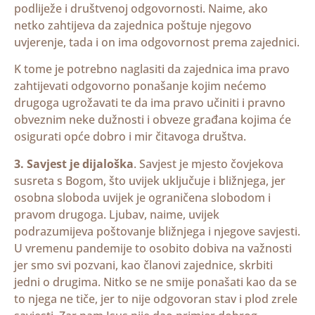
podliježe i društvenoj odgovornosti. Naime, ako
netko zahtijeva da zajednica poštuje njegovo
uvjerenje, tada i on ima odgovornost prema zajednici.
K tome je potrebno naglasiti da zajednica ima pravo
zahtijevati odgovorno ponašanje kojim nećemo
drugoga ugrožavati te da ima pravo učiniti i pravno
obveznim neke dužnosti i obveze građana kojima će
osigurati opće dobro i mir čitavoga društva.
3. Savjest je dijaloška
. Savjest je mjesto čovjekova
susreta s Bogom, što uvijek uključuje i bližnjega, jer
osobna sloboda uvijek je ograničena slobodom i
pravom drugoga. Ljubav, naime, uvijek
podrazumijeva poštovanje bližnjega i njegove savjesti.
U vremenu pandemije to osobito dobiva na važnosti
jer smo svi pozvani, kao članovi zajednice, skrbiti
jedni o drugima. Nitko se ne smije ponašati kao da se
to njega ne tiče, jer to nije odgovoran stav i plod zrele