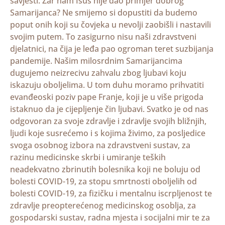
savjesti. Zar nam Isus nije dao primjer dobrog
Samarijanca? Ne smijemo si dopustiti da budemo
poput onih koji su čovjeka u nevolji zaobišli i nastavili
svojim putem. To zasigurno nisu naši zdravstveni
djelatnici, na čija je leđa pao ogroman teret suzbijanja
pandemije. Našim milosrdnim Samarijancima
dugujemo neizrecivu zahvalu zbog ljubavi koju
iskazuju oboljelima. U tom duhu moramo prihvatiti
evanđeoski poziv pape Franje, koji je u više prigoda
istaknuo da je cijepljenje čin ljubavi. Svatko je od nas
odgovoran za svoje zdravlje i zdravlje svojih bližnjih,
ljudi koje susrećemo i s kojima živimo, za posljedice
svoga osobnog izbora na zdravstveni sustav, za
razinu medicinske skrbi i umiranje teških
neadekvatno zbrinutih bolesnika koji ne boluju od
bolesti COVID-19, za stopu smrtnosti oboljelih od
bolesti COVID-19, za fizičku i mentalnu iscrpljenost te
zdravlje preopterećenog medicinskog osoblja, za
gospodarski sustav, radna mjesta i socijalni mir te za