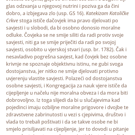
glas odzvanja u njegovoj nutrini i poziva ga da čini
dobro, a izbjegava zlo (usp. GS 16).
Katekizam Katoličke
Crkve
stoga ističe dačovjek ima pravo djelovati po
savjesti i u slobodi, da bi osobno donosio moralne
odluke. Čovjeka se ne smije siliti da radi protiv svoje
savjesti, niti ga se smije priječiti da radi po svojoj
savjesti, osobito u vjerskoj stvari (usp. br. 1782). Čak i
nesavladivo pogrešna savjest, kad čovjek bez osobne
krivnje ne spoznaje objektivnu istinu, ne gubi svoga
dostojanstva, jer nitko ne smije djelovati protivno
uvjerenju vlastite savjesti. Polazeći od dostojanstva
osobne savjesti, i Kongregacija za nauk vjere ističe da
cijepljenje u načelu nije moralna obveza i da mora biti
dobrovoljno. Iz toga slijedi da bi u slučajevima kad
pojedinci imaju ozbiljne moralne prigovore i dvojbe te
zdravstvene zabrinutosti u vezi s cjepivima, društvo i
vlada to trebali poštivati i da se takve osobe ne bi
smjelo prisiljavati na cijepljenje, jer to dovodi u pitanje