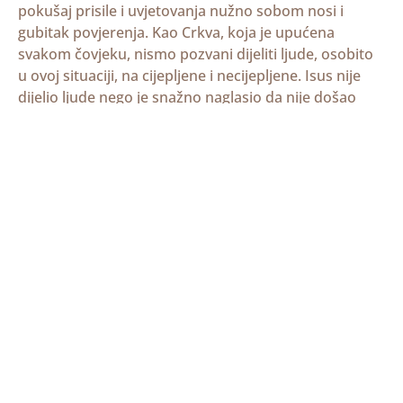
pokušaj prisile i uvjetovanja nužno sobom nosi i
gubitak povjerenja. Kao Crkva, koja je upućena
svakom čovjeku, nismo pozvani dijeliti ljude, osobito
u ovoj situaciji, na cijepljene i necijepljene. Isus nije
dijelio ljude nego je snažno naglasio da nije došao
pravednicima, već grešnicima i da ne trebaju zdravi
liječnika, nego bolesni. Ne smijemo dopustiti da zdrav
čovjek postane problem hrvatskog društva. Nije,
naime, upitno da su cijepljeni sigurniji za svoje
zdravlje i život. Potrebno je ipak istaknuti da potvrdu,
kao valjan i siguran dokaz zaštite cijepljenih i onih
osoba s kojima oni dolaze u kontakt, današnja
znanost i praksa demantiraju. Ne dovodeći u pitanje
COVID potvrde kao epidemiološku mjeru koja jamči
određenu zaštitu od širenja virusa, moramo imati na
umu da je sve očitije da cjepiva, iako sprečavaju teže
oblike i smrtni ishod, ne sprečavaju ipak da se oni koji
su ga primili ponovno ne zaraze te da tako i oni, iako
u manjoj mjeri, prenose zarazu. Ne bi se smjelo zato u