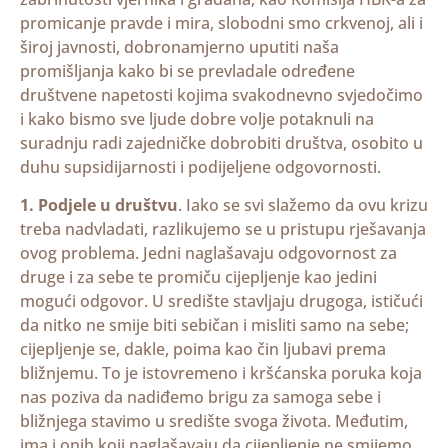
promicanje pravde i mira, slobodni smo crkvenoj, ali i
široj javnosti, dobronamjerno uputiti naša
promišljanja kako bi se prevladale određene
društvene napetosti kojima svakodnevno svjedočimo
i kako bismo sve ljude dobre volje potaknuli na
suradnju radi zajedničke dobrobiti društva, osobito u
duhu supsidijarnosti i podijeljene odgovornosti.
1. Podjele u društvu
. Iako se svi slažemo da ovu krizu
treba nadvladati, razlikujemo se u pristupu rješavanja
ovog problema. Jedni naglašavaju odgovornost za
druge i za sebe te promiču cijepljenje kao jedini
mogući odgovor. U središte stavljaju drugoga, ističući
da nitko ne smije biti sebičan i misliti samo na sebe;
cijepljenje se, dakle, poima kao čin ljubavi prema
bližnjemu. To je istovremeno i kršćanska poruka koja
nas poziva da nadiđemo brigu za samoga sebe i
bližnjega stavimo u središte svoga života. Međutim,
ima i onih koji naglašavaju da cijepljenje ne smijemo