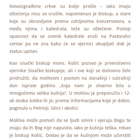
Novoizgrađene crkve su bolje prošle – iako imaju
oštećenja nisu se srušile, napomenuo je biskup, a stare
koje su obnavljane prema zahtjevima konzervatora, a
među njima i katedrala, teže su oštećene. Postoji
opasnost da se zvonik katedrale sruši na Pastoralni
centar pa ne zna kako će se vjernici okupljati dok je
status upitan.
Kao sisački biskup mons. Košić pozvao je prvenstveno
vjernike Sisačke biskupije, ali i sve koji se duhovno žele
pridružiti, da molitvom i postom na današnji i sutrašnji
dan isprate godinu „koja nam je stvarno bila u
mnogočemu velika kušnja“. U molitvu je preporučio i 12-
ak osoba koliko ih je, prema informacijama koje je dobio,
poginulo u Petrinji, Glini i okolici.
Molitva može pomoći da se ljudi smire i vjeruju Bogu te
znaju da ih Bog nije napustio, iako je kušnja teška, rekao
je biskup Košić. Dodao je da se kušnjom može učvrstiti