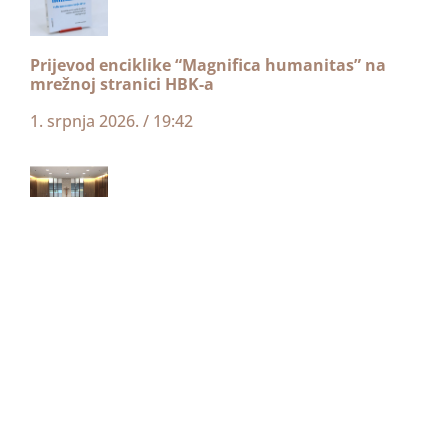
Prijevod enciklike “Magnifica humanitas” na
mrežnoj stranici HBK-a
1. srpnja 2026.
19:42
Priopćenje s izvanrednog zasjedanja HBK-a
8. lipnja 2026.
16:31