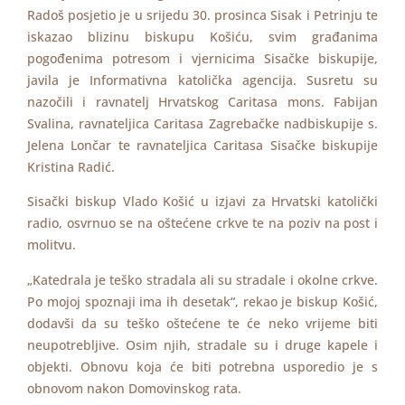
Radoš posjetio je u srijedu 30. prosinca Sisak i Petrinju te
iskazao blizinu biskupu Košiću, svim građanima
pogođenima potresom i vjernicima Sisačke biskupije,
javila je Informativna katolička agencija. Susretu su
nazočili i ravnatelj Hrvatskog Caritasa mons. Fabijan
Svalina, ravnateljica Caritasa Zagrebačke nadbiskupije s.
Jelena Lončar te ravnateljica Caritasa Sisačke biskupije
Kristina Radić.
Sisački biskup Vlado Košić u izjavi za Hrvatski katolički
radio, osvrnuo se na oštećene crkve te na poziv na post i
molitvu.
„Katedrala je teško stradala ali su stradale i okolne crkve.
Po mojoj spoznaji ima ih desetak“, rekao je biskup Košić,
dodavši da su teško oštećene te će neko vrijeme biti
neupotrebljive. Osim njih, stradale su i druge kapele i
objekti. Obnovu koja će biti potrebna usporedio je s
obnovom nakon Domovinskog rata.