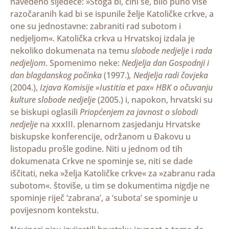
navedeno sljedeće: »Stoga bi, čini se, bilo puno više
razočaranih kad bi se ispunile želje Katoličke crkve, a
one su jednostavne: zabraniti rad subotom i
nedjeljom«. Katolička crkva u Hrvatskoj izdala je
nekoliko dokumenata na temu
slobode nedjelje
i
rada
nedjeljom
. Spomenimo neke:
Nedjelja dan Gospodnji i
dan blagdanskog počinka
(1997.)
, Nedjelja radi čovjeka
(2004.),
Izjava Komisije »Iustitia et pax« HBK o očuvanju
kulture slobode nedjelje
(2005.) i, napokon, hrvatski su
se biskupi oglasili
Priopćenjem za javnost o slobodi
nedjelje
na xxxIII. plenarnom zasjedanju Hrvatske
biskupske konferencije, održanom u Đakovu u
listopadu prošle godine. Niti u jednom od tih
dokumenata Crkve ne spominje se, niti se dade
iščitati, neka »želja Katoličke crkve« za »zabranu rada
subotom«. štoviše, u tim se dokumentima nigdje ne
spominje riječ ‘zabrana’, a ‘subota’ se spominje u
povijesnom kontekstu.