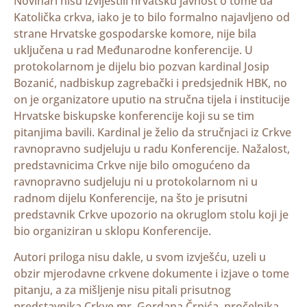
Novinari nisu izvijestili hrvatsku javnost o tome da
Katolička crkva, iako je to bilo formalno najavljeno od
strane Hrvatske gospodarske komore, nije bila
uključena u rad Međunarodne konferencije. U
protokolarnom je dijelu bio pozvan kardinal Josip
Bozanić, nadbiskup zagrebački i predsjednik HBK, no
on je organizatore uputio na stručna tijela i institucije
Hrvatske biskupske konferencije koji su se tim
pitanjima bavili. Kardinal je želio da stručnjaci iz Crkve
ravnopravno sudjeluju u radu Konferencije. Nažalost,
predstavnicima Crkve nije bilo omogućeno da
ravnopravno sudjeluju ni u protokolarnom ni u
radnom dijelu Konferencije, na što je prisutni
predstavnik Crkve upozorio na okruglom stolu koji je
bio organiziran u sklopu Konferencije.
Autori priloga nisu dakle, u svom izvješću, uzeli u
obzir mjerodavne crkvene dokumente i izjave o tome
pitanju, a za mišljenje nisu pitali prisutnog
predstavnika Crkve mr. Gordana Črpića, pročelnika