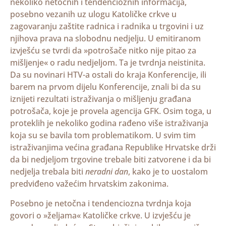
nekoliko netočnih i tendencioznih informacija,
posebno vezanih uz ulogu Katoličke crkve u
zagovaranju zaštite radnica i radnika u trgovini i uz
njihova prava na slobodnu nedjelju. U emitiranom
izvješću se tvrdi da »potrošače nitko nije pitao za
mišljenje« o radu nedjeljom. Ta je tvrdnja neistinita.
Da su novinari HTV-a ostali do kraja Konferencije, ili
barem na prvom dijelu Konferencije, znali bi da su
iznijeti rezultati istraživanja o mišljenju građana
potrošača, koje je provela agencija GFK. Osim toga, u
proteklih je nekoliko godina rađeno više istraživanja
koja su se bavila tom problematikom. U svim tim
istraživanjima većina građana Republike Hrvatske drži
da bi nedjeljom trgovine trebale biti zatvorene i da bi
nedjelja trebala biti
neradni dan
, kako je to uostalom
predviđeno važećim hrvatskim zakonima.
Posebno je netočna i tendenciozna tvrdnja koja
govori o »željama« Katoličke crkve. U izvješću je