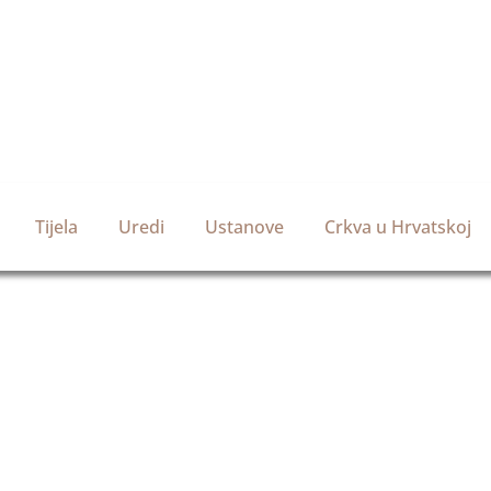
Tijela
Uredi
Ustanove
Crkva u Hrvatskoj