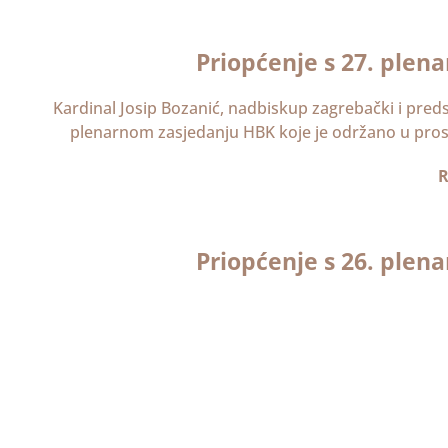
Priopćenje s 27. plen
Kardinal Josip Bozanić, nadbiskup zagrebački i pred
plenarnom zasjedanju HBK koje je održano u pros
R
Priopćenje s 26. plen
Mons. Josip Bozanić, nadbiskup zagrebački i preds
plenarnom zasjedanju HBK koje je održano u prostori
R