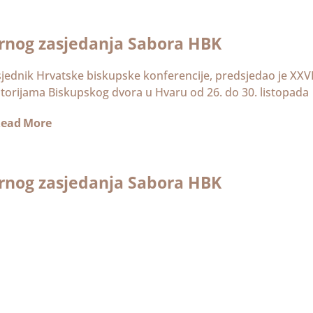
arnog zasjedanja Sabora HBK
sjednik Hrvatske biskupske konferencije, predsjedao je XXVI
torijama Biskupskog dvora u Hvaru od 26. do 30. listopada
ead More
arnog zasjedanja Sabora HBK
jednik Hrvatske biskupske konferencije predsjedao je XXVI.
jama Nadbiskupskog dvora u Zagrebu, Kaptol 31, od 31. ož
ead More