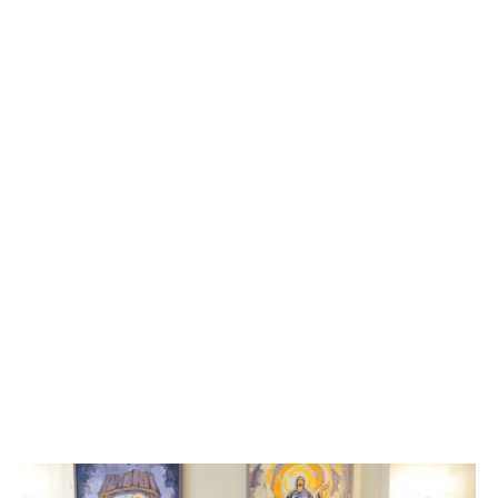
Službena stranica
Tag: episkop Jovan