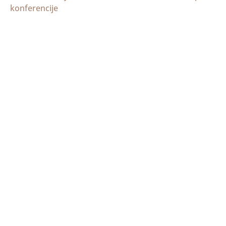
konferencije
Priopćenje s 3. plenarnog
zasjedanja Sabora HBK
Na redovitom, trećem saboru Hrvatske biskupske
konferencije
Meditation Retreats