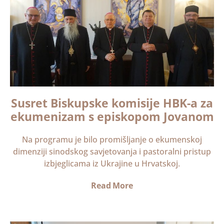
Susret Biskupske komisije HBK-a za
ekumenizam s episkopom Jovanom
Na programu je bilo promišljanje o ekumenskoj
dimenziji sinodskog savjetovanja i pastoralni pristup
izbjeglicama iz Ukrajine u Hrvatskoj.
Read More