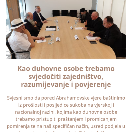
Kao duhovne osobe trebamo
svjedočiti zajedništvo,
razumijevanje i povjerenje
Svjesni smo da pored Abrahamovske vjere baštinimo
iz prošlosti i posljedice sukoba na vjerskoj i
nacionalnoj razini, kojima kao duhovne osobe
trebamo pristupiti praštanjem i promicanjem
pomirenja te na naš specifičan način, usred podjela u