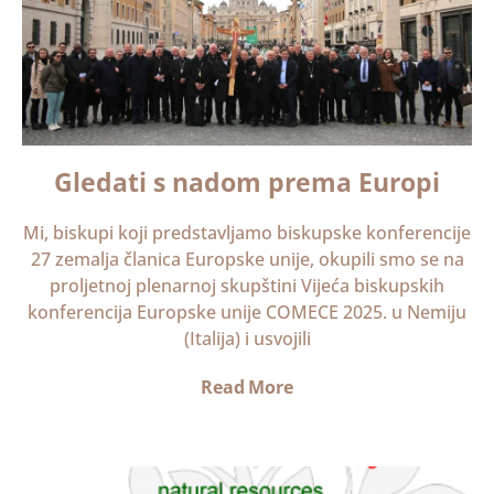
Gledati s nadom prema Europi
Mi, biskupi koji predstavljamo biskupske konferencije
27 zemalja članica Europske unije, okupili smo se na
proljetnoj plenarnoj skupštini Vijeća biskupskih
konferencija Europske unije COMECE 2025. u Nemiju
(Italija) i usvojili
Read More