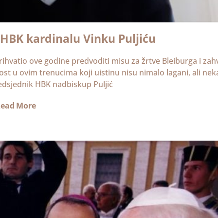
HBK kardinalu Vinku Puljiću
prihvatio ove godine predvoditi misu za žrtve Bleiburga i zahv
st u ovim trenucima koji uistinu nisu nimalo lagani, ali nek
redsjednik HBK nadbiskup Puljić
ead More