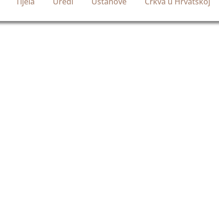
Tijela
Uredi
Ustanove
Crkva u Hrvatskoj
Službena stranica
g: Ivan Pavao