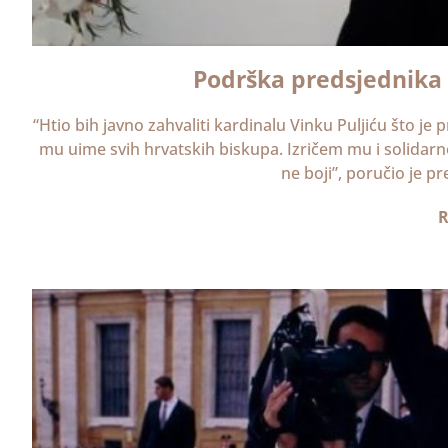
Podrška predsjednika 
“Htio bih javno zahvaliti kardinalu Vinku Puljiću što je 
mu uime svih hrvatskih biskupa. Izričem mu i solidarno
ne boji”, poručio je p
R