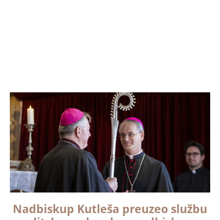
Nadbiskup Kutleša preuzeo službu