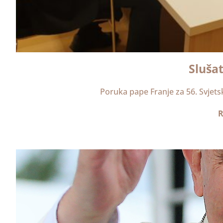
Sluša
Poruka pape Franje za 56. Svjet
R