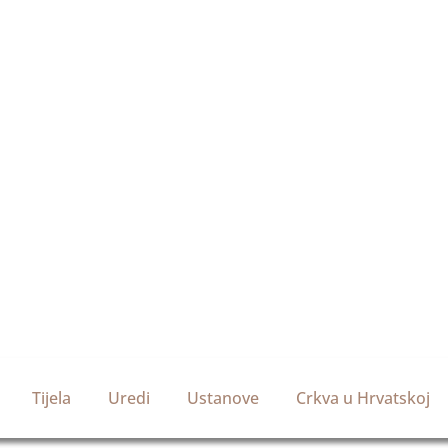
Tijela
Uredi
Ustanove
Crkva u Hrvatskoj