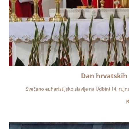
Dan hrvatskih
Svečano euharistijsko slavlje na Udbini 14. rujna
R