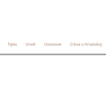
Tijela
Uredi
Ustanove
Crkva u Hrvatskoj