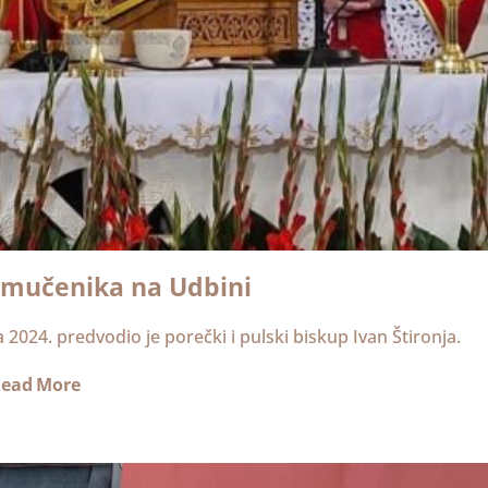
 mučenika na Udbini
 2024. predvodio je porečki i pulski biskup Ivan Štironja.
ead More