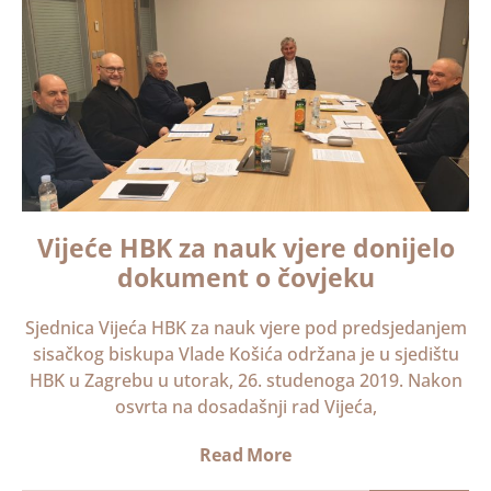
Vijeće HBK za nauk vjere donijelo
dokument o čovjeku
Sjednica Vijeća HBK za nauk vjere pod predsjedanjem
sisačkog biskupa Vlade Košića održana je u sjedištu
HBK u Zagrebu u utorak, 26. studenoga 2019. Nakon
osvrta na dosadašnji rad Vijeća,
Read More