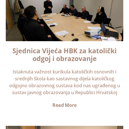
Sjednica Vijeća HBK za katolički
odgoj i obrazovanje
Istaknuta važnost kurikula katoličkih osnovnih i
srednjih škola kao sastavnog dijela katoličkog
odgojno obrazovnog sustava kod nas ugrađenog u
sustav javnog obrazovanja u Republici Hrvatskoj
Read More