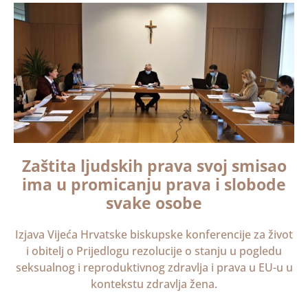
Zaštita ljudskih prava svoj smisao
ima u promicanju prava i slobode
svake osobe
Izjava Vijeća Hrvatske biskupske konferencije za život
i obitelj o Prijedlogu rezolucije o stanju u pogledu
seksualnog i reproduktivnog zdravlja i prava u EU-u u
kontekstu zdravlja žena.